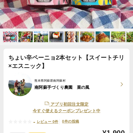
ちょい辛ペーニョ2本セット【スイートチリ
×エスニック】
熊本県阿蘇郡南阿蘇村
南阿蘇手づくり農園 菜の風
アプリ初回注文限定
今すぐ使えるクーポンプレゼント中
-
0件の投稿
レビュー 0件
¥
1,900