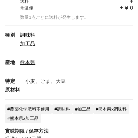
¥
送料
+
¥
0
常温便
数量1点ごとに送料が発生します。
種別
調味料
加工品
産地
熊本県
特定
小麦、ごま、大豆
原材料
農薬化学肥料不使用
調味料
加工品
熊本県x調味料
熊本県x加工品
賞味期限 / 保存方法