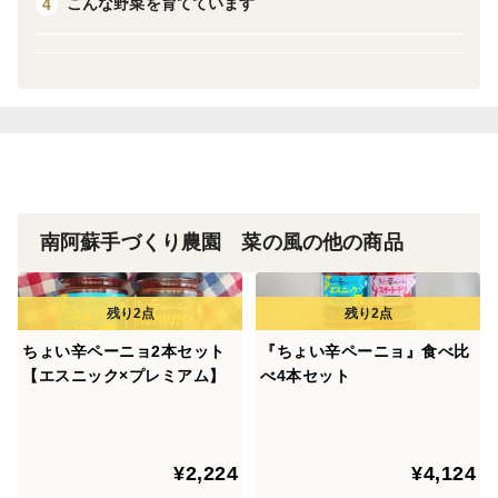
こんな野菜を育てています
4
栽培・生産のこだわり
主原料の唐辛子と、にんにく、パクチーを農薬等不使用
で栽培しております。
ベースの唐辛子は、辛みのマイルドなキムチ唐辛子。リ
ンゴ酢などと混ぜたベースに、地産地消を意識した材料
を加えて、丁寧に手づくりしています。
産地の特徴
南阿蘇手づくり農園 菜の風の他の商品
阿蘇の大自然の中、おいしい空気とおいしい水が、おい
しい野菜を育ててくれます。
露地栽培で寒暖差の大きな気候が野菜の風味を増しま
す。
ちょい辛ペーニョ2本セット
『ちょい辛ペーニョ』食べ比
【エスニック×プレミアム】
べ4本セット
品種の特徴
ベースはマイルドな辛味の「キムチ唐辛子」です。
辛味の調整に阿蘇地方に伝わる「地ごしょ」と呼ばれ
¥2,224
¥4,124
る」唐辛子を種つぎして育てたものを使っています。