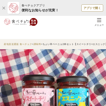
食べチョクアプリ
アプリで開く
便利なお知らせが充実！
メニュー
産地直送通販 食べチョク
調味料
ちょい辛ペーニョ2本セット【スイートチリ×エスニック