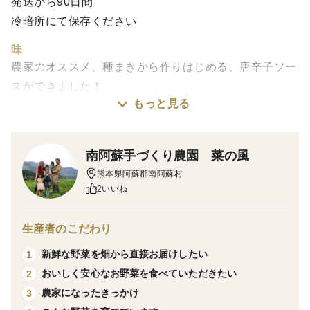
発送から90日間
冷暗所にて保存ください
味
農家のオススメ、種まきから作りはじめる、唐辛子ソー
スができました！
もっと見る
手軽に味変を楽しめて、お料理の幅が広がります！
主な原材料の野菜は、農薬等不使用で育てています。
南阿蘇手づくり農園 菜の風
【ちょい辛ペーニョ エスニック】（甘口）
熊本県阿蘇郡南阿蘇村
パクチーにナムプラーを加えたエスニック風味。意外と
2いいね
パクチーが苦手な方にも好評。
生産者のこだわり
【ちょい辛ペーニョ スイートチリ】（甘口）
新鮮な野菜を畑から直接お届けしたい
1
きび砂糖の優しいあまさが魅力のスイートチリ風味。甘
おいしく安心なお野菜を食べていただきたい
2
酸っぱいマイルドな辛さが好評。
農家になったきっかけ
3