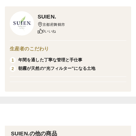
玉露と煎茶の2種類でお楽しみいただけるセットです。
SUIEN.
玉露は、濃厚な旨みと甘み、だしのような深いコク。
京都府舞鶴市
煎茶は、澄んだ香りとすっきりとした味わい。
0いいね
同じ茶葉から生まれる、異なる魅力を 飲み比べていた
だけます。
生産者のこだわり
年間を通した丁寧な管理と手仕事
1
内容量：各50g（玉露・煎茶）
朝霧が天然の“光フィルター”になる土地
2
賞味期限：2027年6月
保存方法：直射日光・高温多湿を避けて保存してくださ
い
開封後はお早めにお召し上がりください
【おすすめの楽しみ方】
・玉露：3g程度の茶葉を50〜60℃で1~2分抽出
・煎茶：3g程度の茶葉を70℃前後で1分抽出
SUIEN.の他の商品