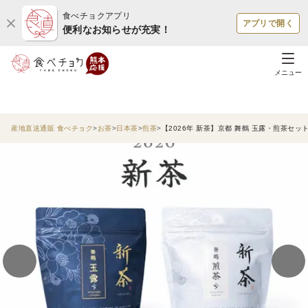
食べチョクアプリ
アプリで開く
便利なお知らせが充実！
メニュー
産地直送通販 食べチョク
お茶
日本茶
煎茶
【2026年 新茶】京都 舞鶴 玉露・煎茶セット