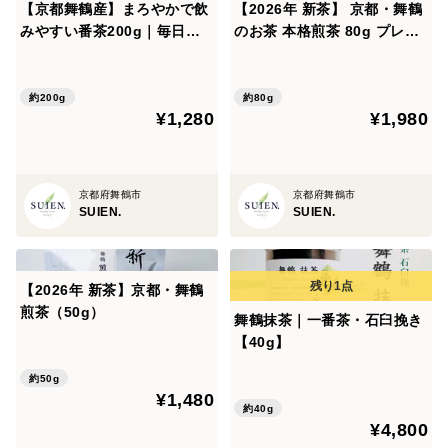
【京都舞鶴産】まろやかで飲
【2026年 新茶】 京都・舞鶴
みやすい番茶200g｜毎日の
のお茶 本格煎茶 80g プレゼ
水分補給・食事のお供に最適
ント ギフトにも
約200g
約80g
¥1,280
¥1,980
京都府舞鶴市
京都府舞鶴市
SUIEN.
SUIEN.
【2026年 新茶】京都・舞鶴
煎茶（50g）
舞鶴抹茶｜一番茶・石臼挽き
【40g】
約50g
¥1,480
約40g
¥4,800