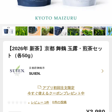
【2026年 新茶】京都 舞鶴 玉露・煎茶セッ
ト（各50g）
京都府舞鶴市
SUIEN.
アプリ初回注文限定
今すぐ使えるクーポンプレゼント中
-
0件の投稿
レビュー 1件
¥
3,980