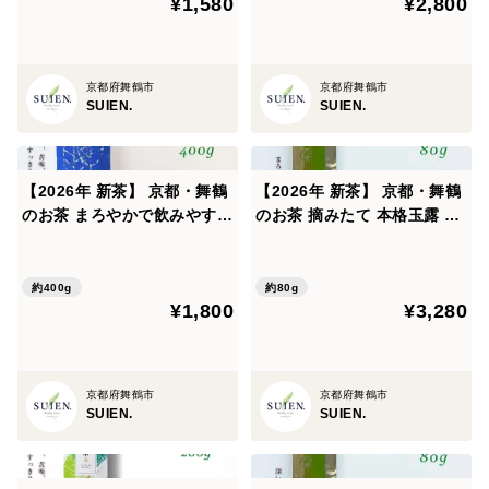
¥1,580
¥2,800
ぜひお好みに合わせて、お楽しみください。
日常に、少しだけ特別な一杯を。
京都府舞鶴市
京都府舞鶴市
SUIEN.
SUIEN.
【2026年 新茶】 京都・舞鶴
【2026年 新茶】 京都・舞鶴
のお茶 まろやかで飲みやすい
のお茶 摘みたて 本格玉露 80
番茶400g｜毎日の水分補
g
給・食事のお供に
約400g
約80g
¥1,800
¥3,280
京都府舞鶴市
京都府舞鶴市
SUIEN.
SUIEN.