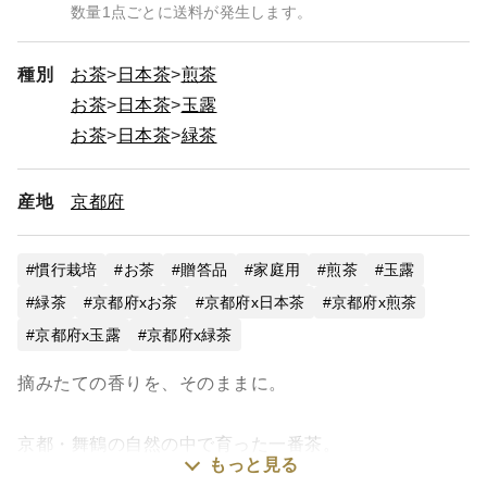
数量1点ごとに送料が発生します。
種別
お茶
日本茶
煎茶
お茶
日本茶
玉露
お茶
日本茶
緑茶
産地
京都府
慣行栽培
お茶
贈答品
家庭用
煎茶
玉露
緑茶
京都府xお茶
京都府x日本茶
京都府x煎茶
京都府x玉露
京都府x緑茶
摘みたての香りを、そのままに。
京都・舞鶴の自然の中で育った一番茶。
もっと見る
朝霧に包まれ、ゆっくりと旨みを蓄えた茶葉を、