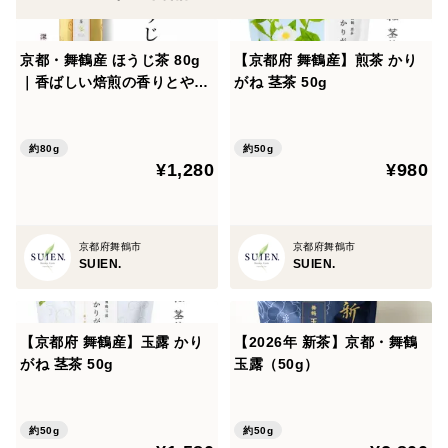
最後の一滴まで注いでください。
京都・舞鶴産 ほうじ茶 80g
【京都府 舞鶴産】煎茶 かり
舞鶴のお茶は、全国茶品評会で産地賞日本一を受賞する
｜香ばしい焙煎の香りとやさ
がね 茎茶 50g
など、その品質と栽培技術の高さが評価されています。
しい余韻
朝霧に包まれる気候と水はけのよい土壌は、特に被覆栽
約80g
約50g
培に適した環境として、旨み豊かな茶葉を育てていま
¥1,280
¥980
す。
流通量が少なく、まだ広く知られていない舞鶴のお茶。
京都府舞鶴市
京都府舞鶴市
SUIEN.
SUIEN.
一番茶の新茶ならではの、香りと旨みをぜひお試しくだ
さい。
【京都府 舞鶴産】玉露 かり
【2026年 新茶】京都・舞鶴
お湯の温度や淹れ方で、味わいは驚くほど変化します。
がね 茎茶 50g
玉露（50g）
「今日はどんな味になるかな」と想像しながら淹れる時
間にこそ
約50g
約50g
本物の緑茶の価値があると私は思います。