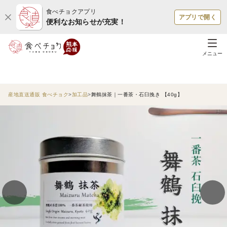
食べチョクアプリ
アプリで開く
便利なお知らせが充実！
メニュー
産地直送通販 食べチョク
加工品
舞鶴抹茶｜一番茶・石臼挽き 【40g】