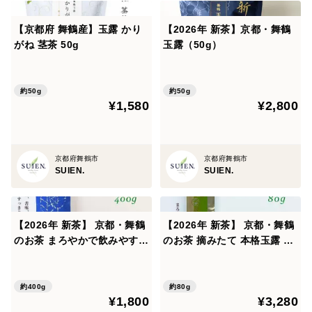
・保存方法
【京都府 舞鶴産】玉露 かり
【2026年 新茶】京都・舞鶴
高温多湿・直射日光を避け、冷暗所で保存してくださ
がね 茎茶 50g
玉露（50g）
い。
香りを吸着しやすい性質がありますので、移り香にご注
約50g
約50g
意ください。
¥1,580
¥2,800
冷凍で長期保存も可能ですが、香りと色を楽しむため、
早めのご使用をおすすめします。
京都府舞鶴市
京都府舞鶴市
matcha
SUIEN.
SUIEN.
japanesetea
【2026年 新茶】 京都・舞鶴
【2026年 新茶】 京都・舞鶴
のお茶 まろやかで飲みやすい
のお茶 摘みたて 本格玉露 80
番茶400g｜毎日の水分補
g
給・食事のお供に
約400g
約80g
¥1,800
¥3,280