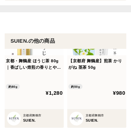
一番茶は、冬を越えて蓄えた養分をたっぷり含んだ新
芽。
苦味や渋みが出にくく、旨味が前に出る、まろやかな味
わいが特長です。
SUIEN.の他の商品
上質な抹茶ですので、薄茶として点てていただくのがお
京都・舞鶴産 ほうじ茶 80g
【京都府 舞鶴産】煎茶 かり
すすめですが、
｜香ばしい焙煎の香りとやさ
がね 茎茶 50g
抹茶ラテやお菓子作りなどに使用しても、
しい余韻
抹茶の風味をしっかりとお楽しみいただけます。
約80g
約50g
¥1,280
¥980
・原材料名：緑茶(碾茶)
・使用茶葉：一番茶 碾茶(京都府舞鶴産100％)
・製法：石臼挽き
京都府舞鶴市
京都府舞鶴市
SUIEN.
SUIEN.
・内容量：40g
・賞味期限：2026年9月