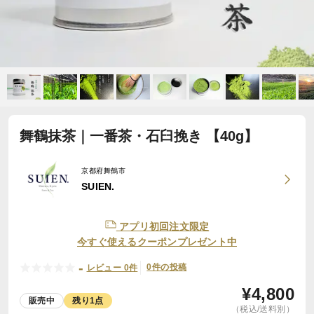
舞鶴抹茶｜一番茶・石臼挽き 【40g】
京都府舞鶴市
SUIEN.
アプリ初回注文限定
今すぐ使えるクーポンプレゼント中
-
0件の投稿
レビュー 0件
¥
4,800
販売中
残り1点
（税込/送料別）