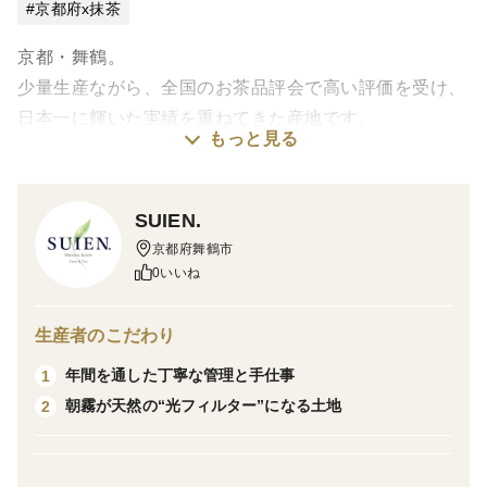
京都府x抹茶
京都・舞鶴。
少量生産ながら、全国のお茶品評会で高い評価を受け、
日本一に輝いた実績を重ねてきた産地です。
もっと見る
霧と清流に包まれた茶園で、抹茶専用の碾茶として栽培
した茶葉の中から、
一年に一度だけ摘まれる新芽のみを使用した抹茶です。
SUIEN.
京都府舞鶴市
一時間に40gづつ、低温・低速で丁寧に石臼挽きするこ
0いいね
とで、
一番茶が持つ本来の色・香り・旨味を最大限に引き出し
生産者のこだわり
ました。
年間を通した丁寧な管理と手仕事
1
朝霧が天然の“光フィルター”になる土地
2
・濃厚でありながら、角のない旨味
・穏やかで上品な苦味
・飲み終えた後に残る、やさしい甘み