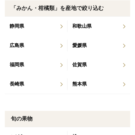
※発送時期について※
「みかん・柑橘類」を産地で絞り込む
生物の為、時期が前後する場合がございます事を、ご
了承ください。
静岡県
和歌山県
※お届けの商品について※
広島県
愛媛県
ココオでは、一つ一つを手に取り状態を確認し、
傷みがある物(キズ、果実の割れ等)は取り除き、丁寧
に箱詰めをして発送しております。
福岡県
佐賀県
しかしながら、運送中の揺れや急激な温度変化等が生
じた際、
長崎県
熊本県
たとえ運送中の短い期間であっても傷みが生じ、それ
が急激に進行してしまう場合もございます。
また、糖度が高い・皮が薄い柑橘ほど、傷みの進行も
早くなります。
旬の果物
商品が届きましたら、すぐに箱を開けて状態をご確認
ください。