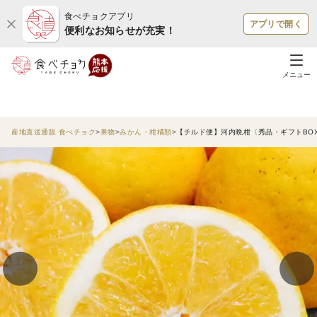
食べチョクアプリ
アプリで開く
便利なお知らせが充実！
メニュー
産地直送通販 食べチョク
果物
みかん・柑橘類
【チルド便】河内晩柑〈秀品・ギフトBOX