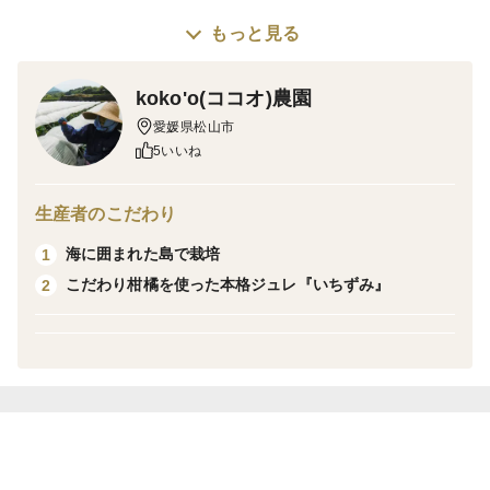
もっと見る
さっぱりとした美味しさが人気！
しばしば「和製グレープフルーツ」とも称されますが、
koko'o(ココオ)農園
外国産グレープフルーツほど苦味・酸味が強くなく、
愛媛県松山市
上品な甘酸っぱさと爽やかで芳醇な香り、果汁たっぷり
5いいね
のジューシーな果肉で、
気温の高くなるこの時期にこそおすすめの柑橘です。
生産者のこだわり
海に囲まれた島で栽培
1
河内晩柑は、ソフトボール大ほどの大きい柑橘です。
こだわり柑橘を使った本格ジュレ『いちずみ』
2
冷やしてそのままはもちろん、サラダにもおすすめで
す。
※無くなり次第終了とさせていただきます。
※気温上昇により【チルド便】にてお届けいたします。