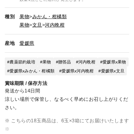
種別
果物
みかん・柑橘類
果物
文旦
河内晩柑
産地
愛媛県
農薬節約栽培
果物
贈答品
河内晩柑
愛媛県x果物
愛媛県xみかん・柑橘類
愛媛県x河内晩柑
愛媛県x文旦
賞味期限 / 保存方法
発送から14日間
涼しい場所で保管し、なるべく早めにお召し上がりくだ
さい。
※ こちらの18玉商品は、6玉×3箱にてお届けいたします
※