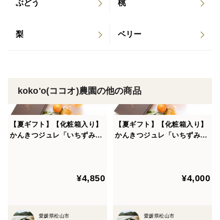
ぶどう
桃
万が一、痛みがありましたら「お届け日の翌日」まで
にご連絡をお願いいたします。
（配達時のご不在などで放置された期間が3日を超え
梨
ベリー
たお客様への補償は致しかねます事、ご了承くださいま
せ。）
koko'o(ココオ)農園の他の商品
【夏ギフト】【化粧箱入り】
【夏ギフト】【化粧箱入り】
かんきつジュレ「いちずみ」
かんきつジュレ「いちずみ」
１０個入り
８個入り
¥4,850
¥4,000
愛媛県松山市
愛媛県松山市