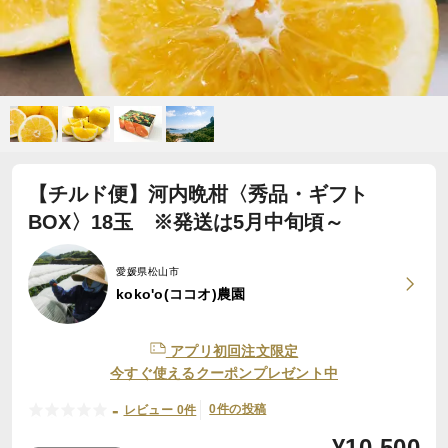
【チルド便】河内晩柑〈秀品・ギフト
BOX〉18玉 ※発送は5月中旬頃～
愛媛県松山市
koko'o(ココオ)農園
アプリ初回注文限定
今すぐ使えるクーポンプレゼント中
-
0件の投稿
レビュー 0件
¥
10,500