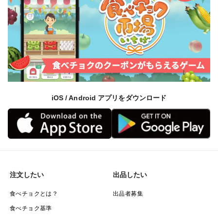
更に【農薬不使用】【化学肥料不使用】【除草剤不使
用】【動物性肥料不使用】まさに自然の力のみで古代種
の野菜たちを育て上げています。
🥬星空ファーム古代種ブランド野菜の真価②🥬～『子供
たちが素直に美味しいと言える野菜』現代の野菜では味
わえない濃度～
iOS / Android アプリをダウンロード
古代種ブランド野菜は化学肥料や農薬に頼らず、自然の
力で育っていくので野菜本来の風味や味わいは濃厚。
太陽の光、山の水、そして大地のミネラルだけで力強く
育つので。自然が与える恵みを余すことなく存分に吸い
注文したい
出品したい
上げている野菜は一般市場に出回る野菜とは一線を画し
食べチョクとは？
出品者募集
ます！
食べチョク基準