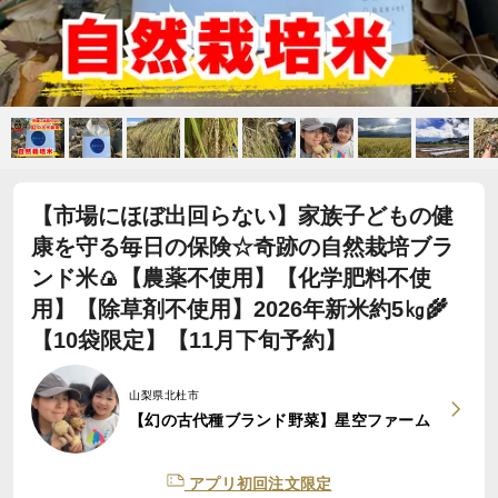
【市場にほぼ出回らない】家族子どもの健
康を守る毎日の保険☆奇跡の自然栽培ブラ
ンド米🍙【農薬不使用】【化学肥料不使
用】【除草剤不使用】2026年新米約5㎏🌾
【10袋限定】【11月下旬予約】
山梨県北杜市
【幻の古代種ブランド野菜】星空ファーム
アプリ初回注文限定