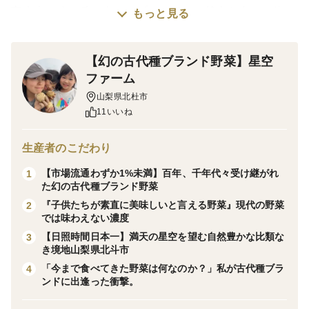
富士山、八ヶ岳、南アルプスの三つの雄大な山々に抱か
もっと見る
れた山梨の大自然で、幻の古代種ブランド穀物を育む星
空ファームの小澤です🌸
【幻の古代種ブランド野菜】星空
ファーム
※こちらは、2026年11月下旬発送開始予定の新米商品
山梨県北杜市
です
11いいね
※🌾【数量限定：先着10袋のみ】のご案内となります🌾
生産者のこだわり
【市場流通わずか1%未満】百年、千年代々受け継がれ
1
お米は“毎日食べるもの”。
た幻の古代種ブランド野菜
『子供たちが素直に美味しいと言える野菜』現代の野菜
2
では味わえない濃度
だからこそ、農薬や化学物質の心配がいらない自然栽培
【日照時間日本一】満天の星空を望む自然豊かな比類な
3
米は、健康の土台を守る 最強の味方 になります。
き境地山梨県北斗市
「今まで食べてきた野菜は何なのか？」私が古代種ブラ
4
肌が弱い子、アレルギー体質の家族、添加物を避けたい
ンドに出逢った衝撃。
方、妊婦さん・授乳中の方、