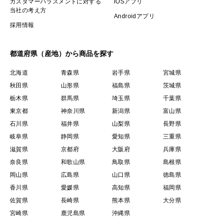
カスタマーハラスメントに対する
iOSアプリ
当社の考え方
Androidアプリ
とても味は濃く、ほとんどのお野菜が生で食べれて私自
採用情報
身はもちろん、子供たちもお腹いっぱいに野菜を食べて
育っていっています。
都道府県（産地）から商品を探す
北海道
青森県
岩手県
宮城県
秋田県
山形県
福島県
茨城県
🥬星空ファーム古代種ブランド野菜の真価③🥬～日本一
栃木県
群馬県
埼玉県
千葉県
の日照時間を誇る自然豊かな比類なき境地～
東京都
神奈川県
新潟県
富山県
石川県
福井県
山梨県
長野県
富士山、八ヶ岳、南アルプスの三つの雄大な山々に抱か
岐阜県
静岡県
愛知県
三重県
れる山梨県の中でも日本一の日照時間を誇る北杜市明野
滋賀県
京都府
大阪府
兵庫県
村の大自然。
奈良県
和歌山県
鳥取県
島根県
岡山県
広島県
山口県
徳島県
今では滅多に見る事が出来ないホタルが生息する場所で
香川県
愛媛県
高知県
福岡県
あり、この北杜の満点な星空の下、星空のように
佐賀県
長崎県
熊本県
大分県
無限の可能性を持ち光り輝く安心、安全なお野菜をお届
宮崎県
鹿児島県
沖縄県