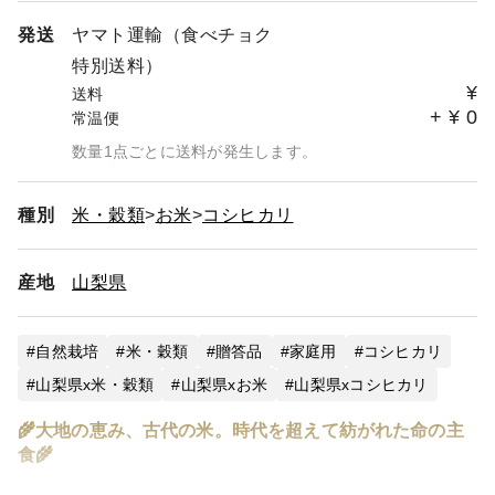
発送
ヤマト運輸（食べチョク
特別送料）
¥
送料
+
¥
0
常温便
数量1点ごとに送料が発生します。
種別
米・穀類
お米
コシヒカリ
産地
山梨県
自然栽培
米・穀類
贈答品
家庭用
コシヒカリ
山梨県x米・穀類
山梨県xお米
山梨県xコシヒカリ
🌾大地の恵み、古代の米。時代を超えて紡がれた命の主
食🌾