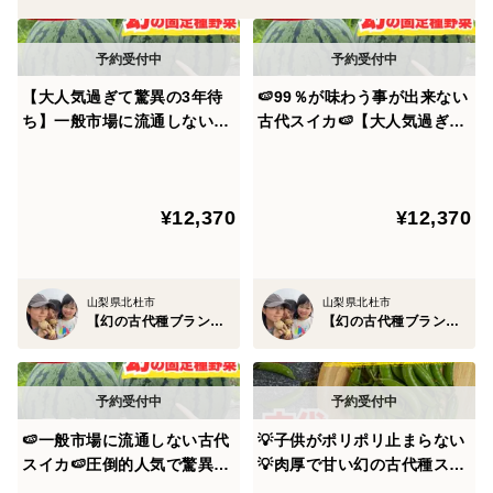
使用】【品種改良なしの固定種野菜】
だから気兼ねなくお腹いっぱいにお野菜を身体に与えて
【大人気過ぎて驚異の3年待
🍉99％が味わう事が出来ない
いってください☆
ち】一般市場に流通しない古
古代スイカ🍉【大人気過ぎて
代スイカ🍉見つけたら幸運の
驚異の3年待ち】一度食べた
持ち主☆古代種ブランド野菜
らもう戻れない古代種ブラン
何事に関しても本物を体感するって事は今の世の中重要
【農薬不使用】【化学肥料不
ド野菜【農薬不使用】【化学
だし、研ぎ澄まされた感覚、判断する力、そして何より
¥12,370
¥12,370
使用】【品種改良なしの固定
肥料不使用】【品種改良なし
1つしかない身体に入れる食べ物だからこそ、健康を創
種野菜】🍉2028年8月上旬予
の固定種野菜】🍉2028年8月
り上げる本物を見極めて欲しい。
約
予約🍉
山梨県北杜市
山梨県北杜市
【幻の古代種ブランド野菜】星空ファーム
【幻の古代種ブランド野菜】星空ファーム
その答えは品種改良されていない古代種にあると思って
いますし、
古代種ブランド野菜は数百、数千年前からの元祖の種か
🍉一般市場に流通しない古代
💡子供がポリポリ止まらない
ら育て上げるので、元々野菜本来が持っている甘みを引
スイカ🍉圧倒的人気で驚異の
💡肉厚で甘い幻の古代種スナ
き出し子供が好きなバランスへと変貌させていきます✨
3年待ち！見つけたら幸運の
ップエンドウ【農薬不使用】