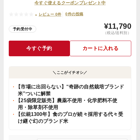
今すぐ使えるクーポンプレゼント中
-
0件の投稿
レビュー 0件
¥
11,790
予約受付中
（税込/送料別）
今すぐ予約
カートに入れる
＼ここがイチオシ／
【市場に出回らない】“奇跡の自然栽培ブランド
米”ついに解禁
【25袋限定販売】農薬不使用・化学肥料不使
用・除草剤不使用
【伝統1300年】食のプロが続々採用する代々受
け継ぐ幻のブランド米