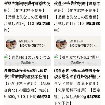
ほぼ水分なのに体がほどける
クラス🫜古代小かぶ🫜まさに
も言われているのです✨
古代の葉☆古代種ブランド葉
『食べる漢方』☆古代種ブラ
物野菜【農薬不使用】【化学
ンド野菜【農薬不使用】【化
事実、あまりにも創り上げる事が難しく継承者はほとん
肥料不使用】【品種改良なし
学肥料不使用】【品種改良な
¥2,780
¥2,980
どおらず、市場流通は【1%未満】とまず出逢う事の出
の固定種】お試し約1kg【10
しの固定種】お試し約1㎏【1
月下旬予約】
0月下旬予約】
来ない"幻の伝統野菜"なのです。
山梨県北杜市
山梨県北杜市
では一体なぜ星空ファームの創り上げる古代種ブランド
【幻の古代種ブランド野菜】星空ファーム
【幻の古代種ブランド野菜】星空ファーム
野菜が多くの人が求めて止まないのか？3つの古代種の
真価を公開します👀
🥬青菜No.1のカルシウム🥬
【引き立て役No.1 “香りを食
🥬星空ファーム古代種ブランド野菜の真価①🥬～市場流
強い骨は食卓でつくる💪古代
べる葉”】🌱古代わさび菜☆
通わずか1%未満！千年の時を超えた幻の遺伝子～
小松菜 ☆古代種ブランド野菜
肉・魚・油料理を完成させる
【農薬不使用】【化学肥料不
辛香味🌱古代種ブランド野菜
使用】【品種改良なしの固定
【農薬不使用】【化学肥料不
現代の多くの野菜は、大量生産や流通効率を目的に品種
¥2,780
¥2,780
種】お試し約500g🥬10月上
使用】【固定種】お試し約50
改良され、味や香りが均一化される代わりに、個性の多
旬予約🥬
0g【10月下旬予約】