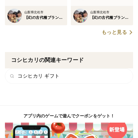
くを失ってきました。
山梨県北杜市
山梨県北杜市
【幻の古代種ブランド野菜】星空ファーム
【幻の古代種ブランド野菜】星空ファーム
古代種ブランド野菜は単なる農作物ではなく、何世紀に
も渡り人々が幾世代にも大切に守り抜いた【命の系譜】
もっと見る
なのです。
昔から特定の地域のみで自然交配されてきたものが代々
コシヒカリの関連キーワード
受け継がれ、ほぼ改良はされていないので野菜本来の風
味は強く、味の濃い本物志向の野菜が育ちます。
コシヒカリ ギフト
しかし、栽培や流通が難しいため、一般市場に出回って
いる野菜の99%は改良されたF1種の野菜であり、スー
パーなどでお目にかかる事は皆無でしょう。
アプリ内のゲームで遊んでクーポンをゲット！
古代種ブランド野菜の市場流通はわずか1%にも満たな
いまさに幻の伝統野菜なのです🥬