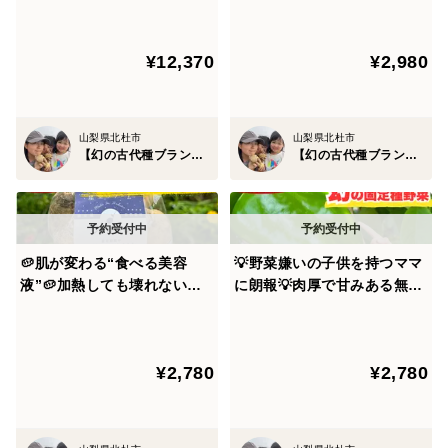
持ち主☆古代種ブランド野菜
【化学肥料不使用】【品種改
【農薬不使用】【化学肥料不
良なしの固定種野菜】🫛2027
そもそも野菜本来のポテンシャルを引き出してあげれば
¥12,370
¥2,980
使用】【品種改良なしの固定
年5月上旬予約🫛
どんな野菜でも、どんな調理をしても美味しく食べれる
種野菜】🍉2028年8月予約🍉
んです。
山梨県北杜市
山梨県北杜市
私自身が初めて古代種の元祖から創り上げた野菜を作っ
【幻の古代種ブランド野菜】星空ファーム
【幻の古代種ブランド野菜】星空ファーム
て食べたら『本物の野菜ってこんな味をしていてこんな
に美味しいんだ』と感動したほど💡
🥔肌が変わる“食べる美容
💡野菜嫌いの子供を持つママ
これをママさんにまず体験して本物を知ってもらって、
液”🥔加熱しても壊れない古
に朗報💡肉厚で甘みある無限
そして大切な子供さんたちに出来る限り小さいうちから
代じゃがいも☆古代種ブラン
ピーマン🫑子供が喜んで食べ
本物の野菜を食べて行って欲しい。
ド野菜【農薬不使用】【化学
る古代種ブランド野菜【農薬
肥料不使用】【品種改良なし
不使用】【化学肥料不使用】
¥2,780
¥2,780
の固定種】お試し約1㎏🥔202
【品種改良なしの固定種野
この世の中、品種改良や添加物などは当たり前とな
7年6月予約🥔
菜】🫑8月中旬予約🫑
り"食材であって食材ではない"ものが多く流通していま
す。