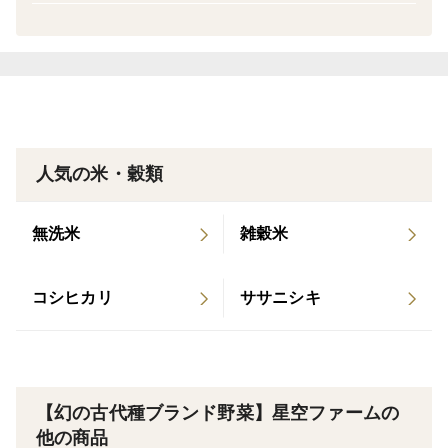
こういった家庭に特に選ばれています。
しかも【農薬不使用】【化学肥料不使用】【除草剤不使
用】だから、主食として安心して毎日の食卓に。
🌾【10袋限定】という希少な古代米。数量に限りがある
人気の米・穀類
ため、お早めのご予約をおすすめします。
無洗米
雑穀米
家族全員のお腹も心も、そして未来の健康も支える —
そんな「本物のごはん」を味わってほしい。
コシヒカリ
ササニシキ
今の世の中、添加物や農薬だとか身体にいれたくないが
故に食べ物を慎重に選んだり、少量で済ますなんて事も
ありますがご安心ください！
【幻の古代種ブランド野菜】星空ファームの
当園のお野菜たちはすべて【農薬不使用】【化学肥料不
他の商品