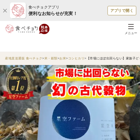
食べチョクアプリ
アプリで開く
便利なお知らせが充実！
メニュー
産地直送通販 食べチョク
米・穀類
お米
コシヒカリ
【市場にほぼ出回らない】家族子ども