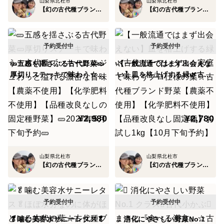
山梨県北杜市
山梨県北杜市
【幻の古代種ブランド野菜】星空ファーム
【幻の古代種ブランド野菜】星空ファーム
その中で"ごまかしの利かない本物の野菜"を世の中へ提
供していきたい。
🥒五感を揺さぶる古代野菜🥒
【一般流通ではまず出会えな
星空ファームが創り出す古代種野菜は、品種改良を重ね
厚切りステーキで味わう☆古
い】皿を格上げする緑🌿古代
た現代野菜とは異なり、古代の遺伝子をほぼそのままに
代種ズッキーニ🥒ジュわっと
リーフレタス☆家庭で味わう
残し、自然本来の滋味と香りを凝縮させた伝統野菜です
溢れる濃密な旨味【農薬不使
プロ仕様の葉☆古代種ブラン
🥬
用】【化学肥料不使用】【品
ド野菜【農薬不使用】【化学
¥2,980
¥2,780
種改良なしの固定種野菜】🥒
肥料不使用】【品種改良なし
2027年5月下旬予約🥒
固定種】お試し1kg【10月下
比類なき大自然を誇る山梨の【大地から生まれるミネラ
旬予約】
ル】と【山々の雪解けした清冽な水】によって、作物の
山梨県北杜市
山梨県北杜市
生命力を最大限引き出す伝統農法に加え、百年、千年と
【幻の古代種ブランド野菜】星空ファーム
【幻の古代種ブランド野菜】星空ファーム
受け継がれた古代種で創り上げた野菜たちは、現代の大
量生産野菜とは一線を画します💡
これはまさに単なる食材ではなく【味わう文化遺産】と
🥬噛む美容水サニーレタス🥬
🫜 消化にやさしい野菜No.1