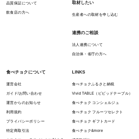
取材したい
品質保証について
自ら作ってみて分かったのですが、まさに本来の野菜の
飲食店の方へ
味なんだなって✨
生産者への取材を申し込む
健康志向の方に大変人気で子供たちも自ら手を伸ばす美
連携のご相談
味しさなので、家族の未来を創っていくママさんにはぜ
法人連携について
ひ家族のために食べてみて欲しいです。
自治体・省庁の方へ
事実、園主である私も産後うつに悩まされ体調を崩し離
食べチョクについて
LINKS
婚をし、身体と向き合うことになった4年前。
運営会社
食べチョクふるさと納税
本当に安全な食べ物は何か、本当に心から満足して子供
ガイド/お問い合わせ
Vivid TABLE（ビビッドテーブル）
達に食べさせれる野菜は何かを考えていたら、固定種と
運営からのお知らせ
食べチョク コンシェルジュ
いう種に出会いました。
利用規約
食べチョク フルーツセレクト
プライバシーポリシー
食べチョク ギフトカード
そこで育った野菜たちは今までにない初めて食べる野菜
特定商取引法
食べチョク&more
の味。