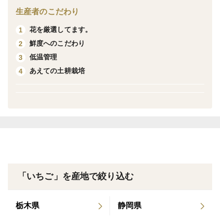
１箱に800ｇ入っています。
生産者のこだわり
１箱当たり20粒~40粒、一粒づつのクッションを使用
花を厳選してます。
1
粒の大きさは選べません。
鮮度へのこだわり
2
生ものですので多少の前後はお許しください）
低温管理
3
あえての土耕栽培
4
「いちご」を産地で絞り込む
栃木県
静岡県