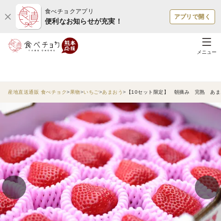
食べチョクアプリ
アプリで開く
便利なお知らせが充実！
メニュー
産地直送通販 食べチョク
果物
いちご
あまおう
【10セット限定】 朝摘み 完熟 あまお