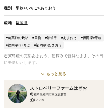
種別
果物
いちご
あまおう
産地
福岡県
農薬節約栽培
果物
贈答品
あまおう
福岡県x果物
福岡県xいちご
福岡県xあまおう
志賀島産の完熟あまおう、朝摘みで新鮮なまま、その日
に発送いたします。
もっと見る
大きなサイズを一粒づつクッションを使用しておりま
す。
ストロベリーファームはぎお
福岡県福岡市東区志賀島
大切な方へのプレゼントにおすすめです。
1いいね