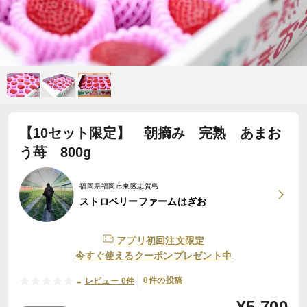
【10セット限定】 朝摘み 完熟 あまお
う苺 800g
福岡県福岡市東区志賀島
ストロベリーファームはぎお
アプリ初回注文限定
今すぐ使えるクーポンプレゼント中
-
0件の投稿
レビュー 0件
¥
5,700