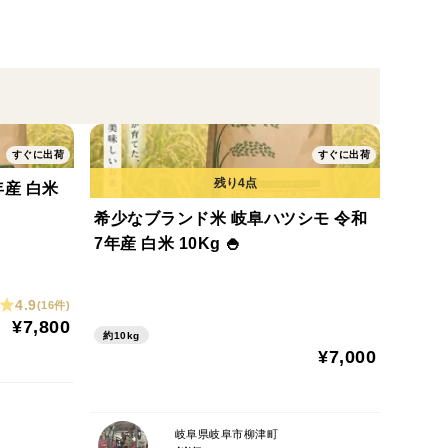
すぐに出荷
すぐに出荷
希少なブランド米 岐阜ハツシモ 令和
7年産 白米 10Kg 🍚
4.9
(16件)
¥7,800
約10kg
¥7,000
岐阜県岐阜市柳津町