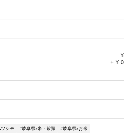
¥
+
¥
0
。
ハツシモ
岐阜県x米・穀類
岐阜県xお米