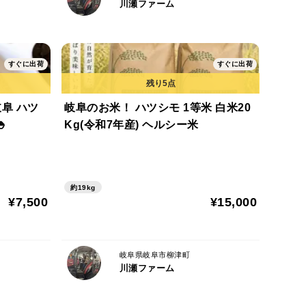
川瀬ファーム
すぐに出荷
すぐに出荷
阜 ハツ
岐阜のお米！ ハツシモ 1等米 白米20
🍚
Kg(令和7年産) ヘルシー米
約19kg
¥7,500
¥15,000
岐阜県岐阜市柳津町
川瀬ファーム