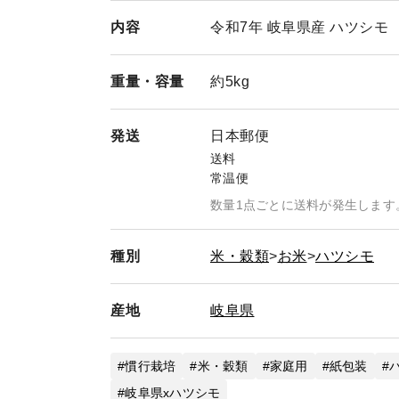
内容
令和7年 岐阜県産 ハツシモ
重量・
容量
約5kg
発送
日本郵便
送料
常温便
数量1点ごとに送料が発生します
種別
米・穀類
お米
ハツシモ
産地
岐阜県
慣行栽培
米・穀類
家庭用
紙包装
岐阜県xハツシモ