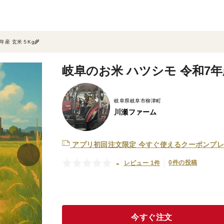
年産 玄米５Kg🌾
岐阜のお米 ハツシモ 令和7年産
岐阜県岐阜市柳津町
川瀬ファーム
アプリ初回注文限定
今すぐ使えるクーポンプレ
-
0件の投稿
レビュー 1件
今すぐ注文