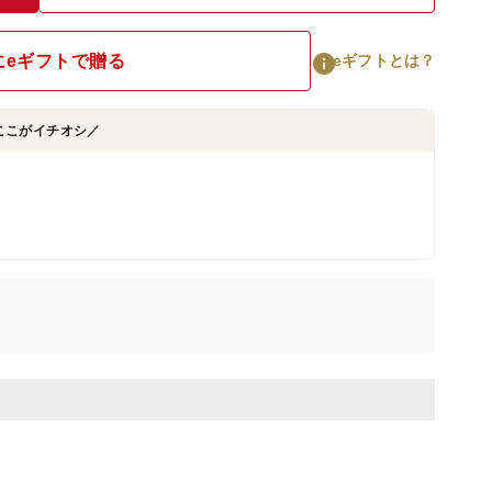
にeギフトで贈る
eギフトとは？
ここがイチオシ／