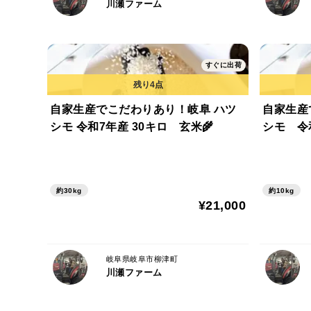
川瀬ファーム
すぐに出荷
自家生産でこだわりあり！岐阜 ハツ
自家生産
シモ 令和7年産 30キロ 玄米🌾
約30kg
約10kg
¥21,000
岐阜県岐阜市柳津町
川瀬ファーム