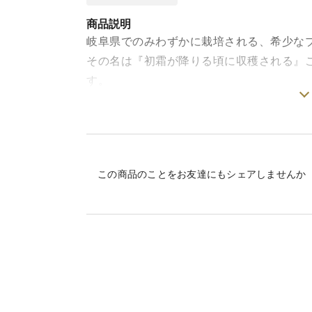
商品説明
岐阜県でのみわずかに栽培される、希少な
その名は『初霜が降りる頃に収穫される』
す。
一粒一粒が大きく、しっかりと食感です。
冷めても味わいが落ちにくく、炊き立ては
召し上がれます。
この商品のことをお友達にもシェアしませんか
この機会に是非どうぞー
※ご注意※
こちらの商品は玄米です。