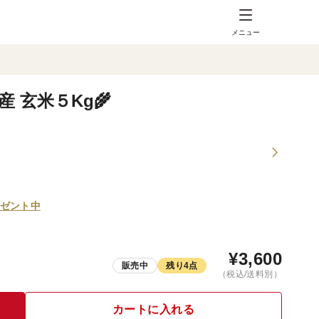
メニュー
 玄米５Kg🌾
ゼント中
¥
3,600
販売中
残り4点
（税込/送料別）
カートに入れる