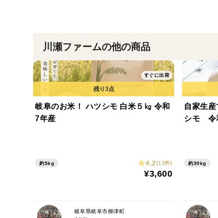
川瀬ファームの他の商品
すぐに出荷
岐阜のお米！ ハツシモ 白米５㎏ 令和
自家生産
7年産
4.2
(13件)
約5kg
約30kg
¥3,600
岐阜県岐阜市柳津町