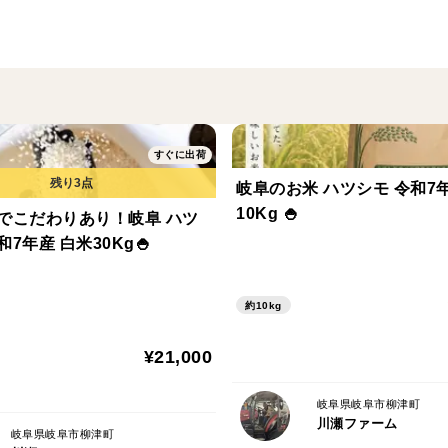
すぐに出荷
岐阜のお米 ハツシモ 令和7年産 白米
10Kg 🍚
でこだわりあり！岐阜 ハツ
シモ 令和7年産 白米30Kg🍚
約10kg
¥21,000
岐阜県岐阜市柳津町
川瀬ファーム
岐阜県岐阜市柳津町