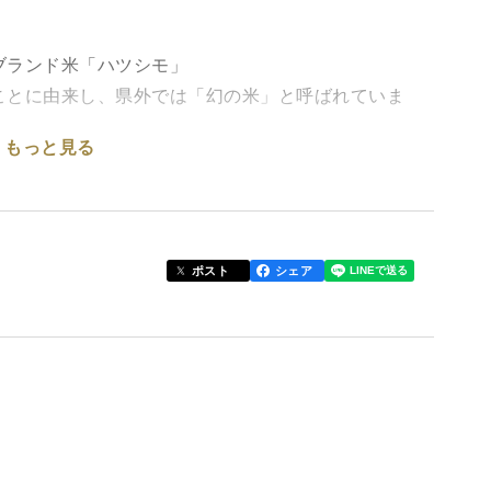
ブランド米「ハツシモ」
ことに由来し、県外では「幻の米」と呼ばれていま
もっと見る
もちろんお弁当やおにぎり、寿司飯としても美味しく
ポスト
シェア