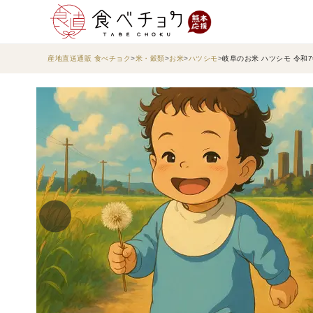
産地直送通販 食べチョク
米・穀類
お米
ハツシモ
岐阜のお米 ハツシモ 令和7