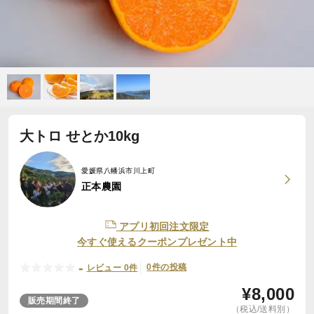
大トロ せとか10kg
愛媛県八幡浜市川上町
正本農園
アプリ初回注文限定
今すぐ使えるクーポンプレゼント中
-
0件の投稿
レビュー 0件
¥
8,000
販売期間終了
（税込/送料別）