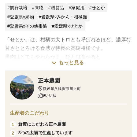
慣行栽培
果物
贈答品
家庭用
せとか
愛媛県x果物
愛媛県xみかん・柑橘類
愛媛県xその他柑橘
愛媛県xせとか
「せとか」は、柑橘の大トロとも呼ばれるほど、濃厚な
甘さととろける食感が特長の高級柑橘です。
果肉はとてもやわらかく、ひと口食べると
もっと見る
コクのある甘みと豊富な果汁が口いっぱいに広がりま
す。酸味は少なく、柑橘が苦手な方やお子さまにも食べ
正本農園
やすい品種です。
愛媛県八幡浜市川上町
9いいね
収穫時期を見極め、完熟したものだけを厳選してお届け
します。
生産者のこだわり
ご自宅用はもちろん、贈り物にも大変喜ばれる柑橘で
鮮度にこだわる正本農園
1
す。
3つの太陽で生産しています
2