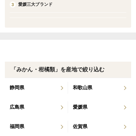
愛媛三大ブランド
3
おすすめの食べ方
・そのまま生で
・冷蔵庫で少し冷やしてデザート感覚で
・ヨーグルトやサラダのトッピングにもおすすめ
ご注意
・天候や個体差により、果実の大きさや外観にばらつき
「みかん・柑橘類」を産地で絞り込む
があります
・到着後は風通しの良い冷暗所、または冷蔵庫で保存
静岡県
和歌山県
し、お早めにお召し上がりください
広島県
愛媛県
福岡県
佐賀県