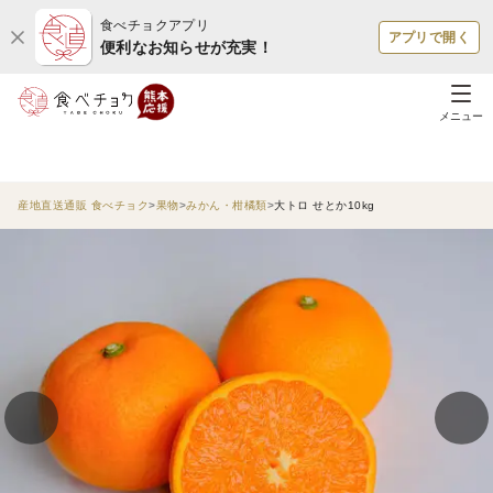
食べチョクアプリ
アプリで開く
便利なお知らせが充実！
メニュー
産地直送通販 食べチョク
果物
みかん・柑橘類
大トロ せとか10kg