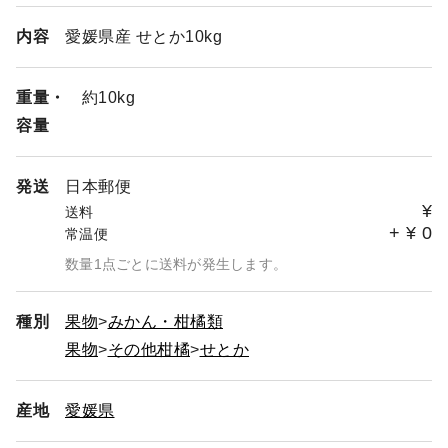
内容
愛媛県産 せとか10kg
重量・
約10kg
容量
発送
日本郵便
¥
送料
+
¥
0
常温便
数量1点ごとに送料が発生します。
種別
果物
みかん・柑橘類
果物
その他柑橘
せとか
産地
愛媛県