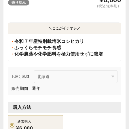
売り切れ
（税込/送料別）
＼ここがイチオシ／
令和７年産特別栽培米コシヒカリ
ふっくらモチモチ食感
化学農薬や化学肥料を極力使用せずに栽培
お届け地域
販売期間：通年
購入方法
通常購入
¥6,000