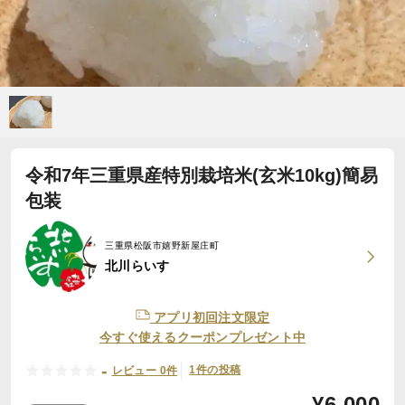
令和7年三重県産特別栽培米(玄米10kg)簡易
包装
三重県松阪市嬉野新屋庄町
北川らいす
アプリ初回注文限定
今すぐ使えるクーポンプレゼント中
-
1件の投稿
レビュー 0件
¥
6,000