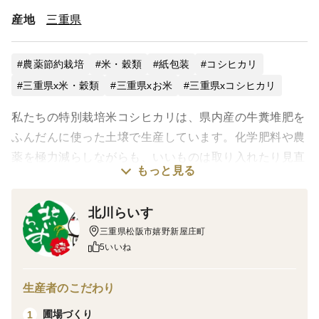
産地
三重県
農薬節約栽培
米・穀類
紙包装
コシヒカリ
三重県x米・穀類
三重県xお米
三重県xコシヒカリ
私たちの特別栽培米コシヒカリは、県内産の牛糞堆肥を
ふんだんに使った土壌で生産しています。化学肥料や農
薬を極力減らしながらも、いいものは取り入れたり見直
もっと見る
したり、よりよい品質になるよう努めています。
節減対象農薬：当地比６割減
北川らいす
節減対象化学肥料(窒素成分)：当地比５割減
三重県松阪市嬉野新屋庄町
5いいね
7年度産は株式会社サタケ様の食味評価においてGOLD
をいただきました。
生産者のこだわり
圃場づくり
1