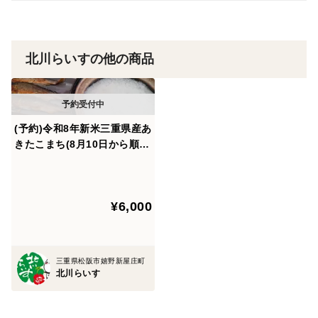
北川らいすの他の商品
(予約)令和8年新米三重県産あ
きたこまち(8月10日から順次
発送)玄米10kg 簡易包装
¥6,000
三重県松阪市嬉野新屋庄町
北川らいす