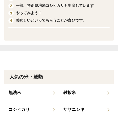
一部、特別栽培米コシヒカリも生産しています
2
＝＝ご確認＝＝
やってみよう！
3
梱包は簡易包装のみの対応となります。（箱詰めではご
美味しいといってもらうことが喜びです。
4
ざいません）
準備が出来次第発送いたします。
人気の米・穀類
無洗米
雑穀米
コシヒカリ
ササニシキ