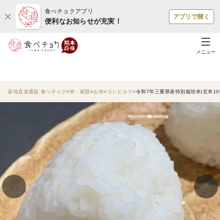
食べチョクアプリ
アプリで開く
便利なお知らせが充実！
メニュー
産地直送通販 食べチョク
米・穀類
お米
コシヒカリ
令和7年三重県産特別栽培米(玄米10