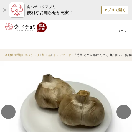
食べチョクアプリ
アプリで開く
便利なお知らせが充実！
メニュー
産地直送通販 食べチョク
加工品
ドライフード
『特選 どでか黒にんにく 丸2個玉』 無