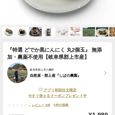
『特選 どでか黒にんにく 丸2個玉』 無添
加・農薬不使用【岐阜県郡上市産】
岐阜県郡上市八幡町
自然派・郡上産『しばの農園』
アプリ初回注文限定
今すぐ使えるクーポンプレゼント中
-
0件の投稿
レビュー 0件
¥
1,980