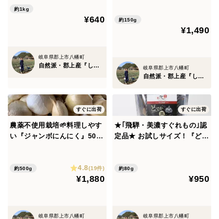
【岐阜県郡上市産】
約1kg
¥640
約150g
¥1,490
岐阜県郡上市八幡町
自然派・郡上産『しばの農園』
岐阜県郡上市八幡町
自然派・郡上産『しばの農園』
すぐに出荷
すぐに出荷
農薬不使用栽培🌱料理しやす
★｢飛騨・美濃すぐれもの｣認
い『ジャンボにんにく』500
定品★ お試しサイズ！『どで
ｇ【岐阜県郡上市産】
か黒にんにく』80g【岐阜郡
上産ジャンボにんにく】
4.8
(19件)
約500g
約80g
¥1,880
¥950
岐阜県郡上市八幡町
岐阜県郡上市八幡町