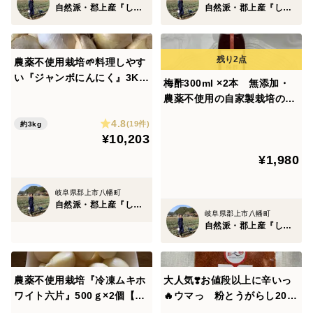
自然派・郡上産『しばの農園』
自然派・郡上産『しばの農園』
農薬不使用栽培🌱料理しやす
い『ジャンボにんにく』3Kg
梅酢300ml ×2本 無添加・
【岐阜県郡上市産】
農薬不使用の自家製栽培の梅
と赤しそ
4.8
(19件)
約3kg
¥10,203
¥1,980
岐阜県郡上市八幡町
自然派・郡上産『しばの農園』
岐阜県郡上市八幡町
自然派・郡上産『しばの農園』
農薬不使用栽培『冷凍ムキホ
大人気❣️お値段以上に辛いっ
ワイト六片』500ｇ×2個【岐
🔥ウマっ 粉とうがらし20g
阜県郡上市産】
袋入り🌶️【岐阜県郡上市産】