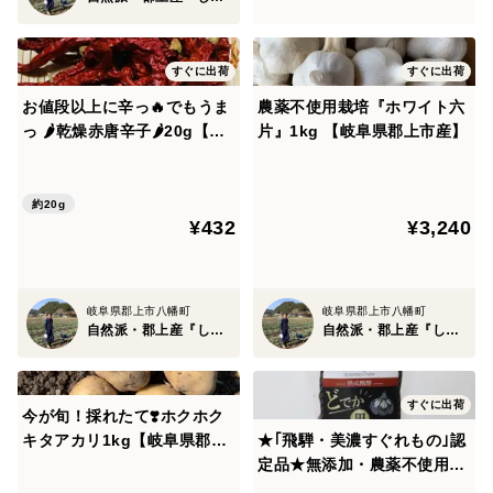
製造日より1年
保存方法
すぐに出荷
すぐに出荷
常温
お値段以上に辛っ🔥でもうま
農薬不使用栽培『ホワイト六
開封後は常温または冷蔵庫で保存
っ 🌶️乾燥赤唐辛子🌶20g【岐
片』1kg 【岐阜県郡上市産】
阜県郡上市産】
水分が多いためパッケージが黒くなる場合があります
が、品質には問題ございません。
約20g
¥432
¥3,240
岐阜県郡上市八幡町
岐阜県郡上市八幡町
自然派・郡上産『しばの農園』
自然派・郡上産『しばの農園』
すぐに出荷
今が旬！採れたて❣️ホクホク
キタアカリ1kg【岐阜県郡上
★｢飛騨・美濃すぐれもの｣認
市産】農薬不使用
定品★無添加・農薬不使用
『どでか黒にんにく』150ｇ