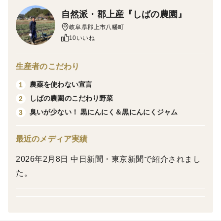
に熟成加工しました。
自然派・郡上産『しばの農園』
岐阜県郡上市八幡町
ジャンボにんにくは、普通のにんにくと違い、粒が大き
10いいね
く、みずみずしさがあり、翌日にも臭いが残らない特徴
を持つにんにくです。
生産者のこだわり
農薬を使わない宣言
1
約1ヶ月間、時間をたっぷりかけて熟成・発酵させた黒
しばの農園のこだわり野菜
2
にんにくは、プルーンのような強い甘みがあり、臭いも
臭いが少ない！ 黒にんにく＆黒にんにくジャム
3
残らずとてもフルーティ&ジューシーです。にんにくの
特有の香りがほとんどなく、胃腸への刺激が少ないのも
最近のメディア実績
特徴です。もちろん無添加。
一度食べたらとまらない美味しさです。
2026年2月8日 中日新聞・東京新聞で紹介されまし
た。
そのまま皮をむいてお召し上がり下さい。
お料理にも！