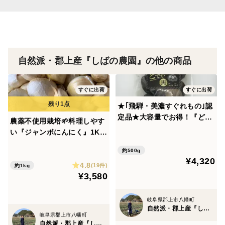
例えば
クラッカーにチーズ、スライスした黒にんにくをのせた
り。
トマトの上にスライスした黒にんにくをのせてバジル、
オリーブオイルをかけたり。
自然派・郡上産『しばの農園』の他の商品
スライスした黒にんにくをサラダに加えたり。
パンにバターと黒にんにくをのせ、一緒に頂くとレーズ
すぐに出荷
すぐに出荷
ンバターのようになります。
★｢飛騨・美濃すぐれもの｣認
お好きなように、オシャレにアレンジして頂けます^_^
定品★大容量でお得！『どで
農薬不使用栽培🌱料理しやす
か黒にんにく』 500g 【岐阜
い『ジャンボにんにく』1Kg
郡上産ジャンボにんにく】
【岐阜県郡上市産】
1日一粒お召し上がりいただくと、黒にんにく150gで20
約500g
日から25日分となります。
¥4,320
4.8
(19件)
約1kg
¥3,580
是非一度お試しいただきたい自慢の逸品です！
岐阜県郡上市八幡町
自然派・郡上産『しばの農園』
賞味期限
岐阜県郡上市八幡町
自然派・郡上産『しばの農園』