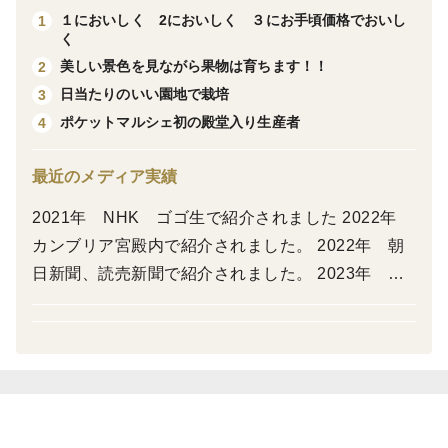
１においしく 2においしく ３にお手頃価格でおいし
1
さわやかな味、何個でも食べたくなるようなさわやかな
く
味です。
美しい景色を見ながら果物は育ちます！！
2
日当たりのいい園地で栽培
3
欠点はみかんの小粒くらいなので小さいこと、これは
ポケットマルシェ初の殿堂入り生産者
4
親の黄金柑も小さいので親譲りです。
最近のメディア実績
黄金柑を食べたことのある方はぜひ食べてみてくださ
2021年 NHK ゴゴ生で紹介されました 2022年
い
カンブリア宮殿内で紹介されました。 2022年 朝
食べたことのない人も媛小春をよろしくお願いします
日新聞、読売新聞で紹介されました。 2023年 NH
Kひめぽん、お昼のニュースで紹介されました。 20
24年 NHKひめぽん、お昼のニュースで紹介され
外側の皮に傷のつきやすい品種なので傷がありますが中
ました 2025年 NHK全国ニュース、お昼のニュー
味には影響ありません
ス、NHKひめぽん紹介されました