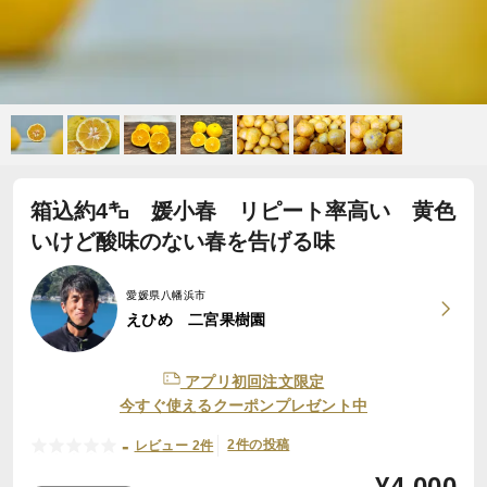
箱込約4㌔ 媛小春 リピート率高い 黄色
いけど酸味のない春を告げる味
愛媛県八幡浜市
えひめ 二宮果樹園
アプリ初回注文限定
今すぐ使えるクーポンプレゼント中
-
2件の投稿
レビュー 2件
¥
4,000