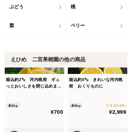
ぶどう
桃
梨
ベリー
えひめ 二宮果樹園の他の商品
箱込約2㌔ 河内晩柑 ギュ
箱込約5㌔ きれいな河内晩
っとおいしさを閉じ込めまし
柑 おくりものに
た 日本一見た目が悪いけど
売れる！！ 一度騙されてみ
4.8
ませんか？
(18件)
約2kg
約5kg
¥700
¥2,999