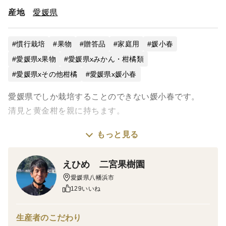
産地
愛媛県
慣行栽培
果物
贈答品
家庭用
媛小春
愛媛県x果物
愛媛県xみかん・柑橘類
愛媛県xその他柑橘
愛媛県x媛小春
愛媛県でしか栽培することのできない媛小春です。
清見と黄金柑を親に持ちます。
もっと見る
大きさは黄金柑橘と同等（ミカンの小粒くらいが多いで
す）
えひめ 二宮果樹園
愛媛県八幡浜市
129いいね
見た目は黄色いですが、酸味もなく 皮もミカンのよ
うに剥ぐことができます。
生産者のこだわり
味は美味しいです。甘平のような濃厚な味ではなく、