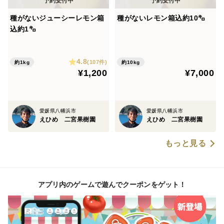
種がないジューシーレモン箱
種がないレモン箱込約10㌔
込約1㌔
4.8
(107件)
約1kg
約10kg
¥1,200
¥7,000
愛媛県八幡浜市
愛媛県八幡浜市
えひめ 二宮果樹園
えひめ 二宮果樹園
もっと見る
アプリ内のゲームで遊んでクーポンをゲット！