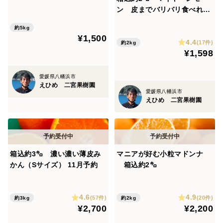
た 日本一見た目が悪いけど
ン 皮までバリバリ食べれる
売れる！！ 一度騙されてみ
美味しさ
ませんか？
約5kg
¥1,500
4.4
(17件)
約2kg
¥1,598
愛媛県八幡浜市
えひめ 二宮果樹園
愛媛県八幡浜市
えひめ 二宮果樹園
箱込約3㌔ 濃い濃い薄皮み
マニアが好む小粒マドンナ
かん（Sサイズ） 11月予約
箱込約2㌔
4.6
4.9
(57件)
(20件)
約3kg
約2kg
¥2,700
¥2,200