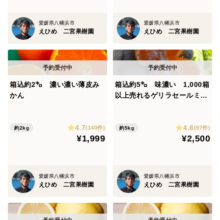
愛媛県八幡浜市
愛媛県八幡浜市
えひめ 二宮果樹園
えひめ 二宮果樹園
箱込約2㌔ 濃い濃い薄皮み
箱込約5㌔ 味濃い 1,000箱
かん
以上売れるゲリラセールミカ
ン
4.7
4.6
(140件)
(97件)
約2kg
約5kg
¥1,999
¥2,500
愛媛県八幡浜市
愛媛県八幡浜市
えひめ 二宮果樹園
えひめ 二宮果樹園