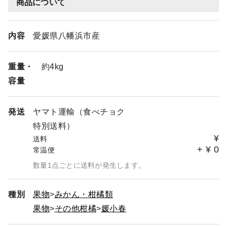
商品について
内容
愛媛県八幡浜市産
重量・
約4kg
容量
発送
ヤマト運輸（食べチョク
特別送料）
¥
送料
+
¥
0
常温便
数量1点ごとに送料が発生します。
種別
果物
みかん・柑橘類
果物
その他柑橘
媛小春