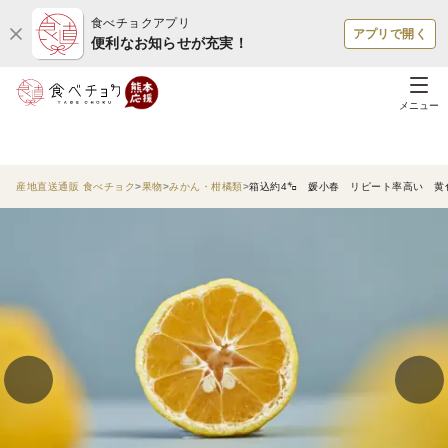
食べチョクアプリ
アプリで開く
便利なお知らせが充実！
メニュー
産地直送通販 食べチョク
果物
みかん・柑橘類
箱込約4㌔ 媛小春 リピート率高い 黄