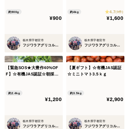
・パンに塗っても美味しい！
4.7
(9件)
約900g
約4kg
配送方法について（冷凍）
¥900
¥1,600
焼き芋は焼き上げ後すぐに真空パックし、冷凍でお届け
します。
栃木県宇都宮市
栃木県宇都宮市
美味しさと甘みを閉じ込めているので、食べたい分だけ
フジワラアグリコルトゥーラ
フジワラアグリコルトゥーラ
解凍してお楽しみいただけます。
保存方法
【緊急SOS★大豊作40%OF
【夏ギフト】☆有機JAS認証
冷凍庫で保存してください。
F】☆有機JAS認証☆朝採れ
☆ミニトマト3.5ｋｇ
ししとうメガ盛り2.4kg！助
解凍後は冷蔵庫で保存し、お早めにお召し上がりくださ
けてください！【クール便】
い。
約2.4kg
約3.5kg
¥1,200
¥2,900
美味しい食べ方
・電子レンジで温めてホクホク焼き芋
栃木県宇都宮市
栃木県宇都宮市
・自然解凍や半解凍で、ひんやり甘い冷やし焼き芋
フジワラアグリコルトゥーラ
フジワラアグリコルトゥーラ