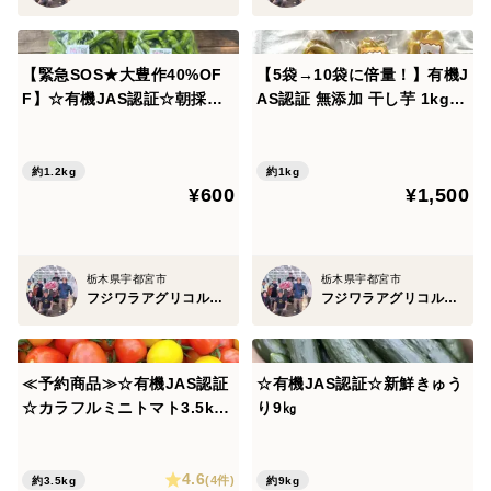
・お子さまのおやつや、忙しい日の軽食にもおすすめで
す。
【緊急SOS★大豊作40%OF
【5袋→10袋に倍量！】有機J
レビューのお願い
F】☆有機JAS認証☆朝採れ
AS認証 無添加 干し芋 1kg
ししとう1.2㎏！助けてくだ
（100g×10）賞味期限8/29
お召し上がりいただいた感想や調理例など、レビューに
さい！【クール便】
てお聞かせいただけると励みになります！
約1.2kg
約1kg
¥600
¥1,500
栃木県宇都宮市
栃木県宇都宮市
フジワラアグリコルトゥーラ
フジワラアグリコルトゥーラ
≪予約商品≫☆有機JAS認証
☆有機JAS認証☆新鮮きゅう
☆カラフルミニトマト3.5kg
り9㎏
【8月発送予定】
4.6
(4件)
約3.5kg
約9kg