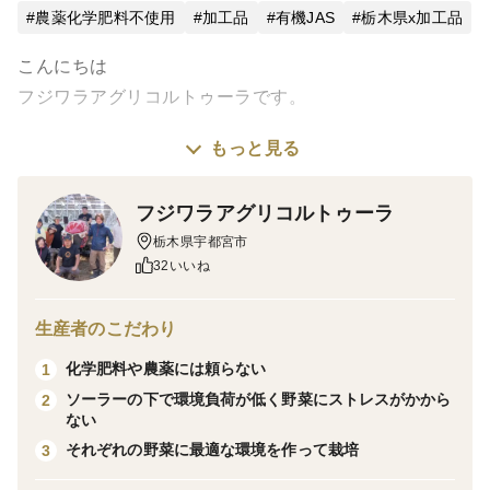
農薬化学肥料不使用
加工品
有機JAS
栃木県x加工品
こんにちは
フジワラアグリコルトゥーラです。
もっと見る
おやつに「安心」と「おいしさ」、どちらもあきらめた
くない。
フジワラアグリコルトゥーラ
そんなパパママにおすすめの、無添加の焼き芋です。
栃木県宇都宮市
32いいね
自社で大切に育てたさつまいもを、
低温でじっくり時間をかけて焼き上げ、甘みを最大限に
生産者のこだわり
引き出しました。
化学肥料や農薬には頼らない
1
砂糖・添加物は一切使用していません。
ソーラーの下で環境負荷が低く野菜にストレスがかから
2
ない
ねっとりとした食感と、自然な甘さ。
それぞれの野菜に最適な環境を作って栽培
3
お子さまのおやつにはもちろん、