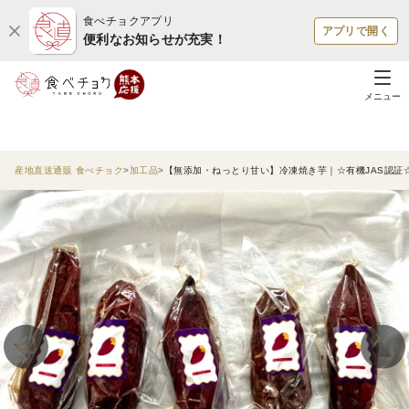
食べチョクアプリ
アプリで開く
便利なお知らせが充実！
メニュー
産地直送通販 食べチョク
加工品
【無添加・ねっとり甘い】冷凍焼き芋｜☆有機JAS認証