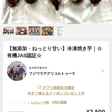
【無添加・ねっとり甘い】冷凍焼き芋｜☆
有機JAS認証☆
栃木県宇都宮市
フジワラアグリコルトゥーラ
アプリ初回注文限定
今すぐ使えるクーポンプレゼント中
-
0件の投稿
レビュー 0件
¥
2,500