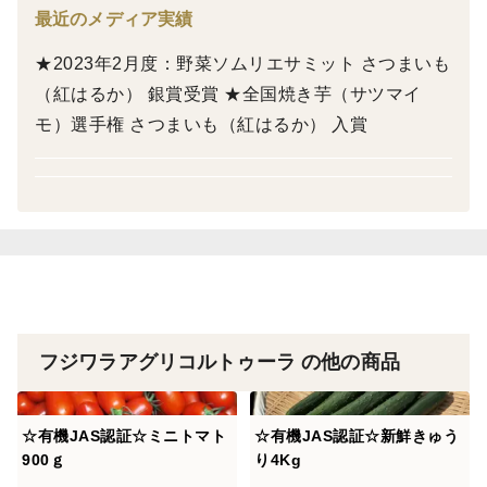
忙しい日の朝ごはんや、小腹がすいた時にもぴったりで
最近のメディア実績
す。
★2023年2月度：野菜ソムリエサミット さつまいも
（紅はるか） 銀賞受賞 ★全国焼き芋（サツマイ
焼き上げ後はすぐに真空パック。
モ）選手権 さつまいも（紅はるか） 入賞
温め直すだけで、焼きたての美味しさを楽しめます。
こんな方におすすめ
・焼き芋が好き！
・子どもに安心できるおやつをあげたい
・甘いお菓子の代わりになる自然なおやつを探している
・家族みんなで食べられる食品がほしい
フジワラアグリコルトゥーラ の他の商品
おすすめの食べ方
・電子レンジで温めてホクホク
・夏は冷やして、ひんやり甘い冷やし焼き芋もおすすめ
☆有機JAS認証☆ミニトマト
☆有機JAS認証☆新鮮きゅう
900ｇ
り4Kg
・バニラアイスを添えて、スイーツに♪