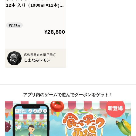
12本 入り（1000ml×12本)
タロッコ種 【広島県産】有機
JAS準拠栽培
約12kg
¥28,800
広島県尾道市瀬戸田町
しまなみレモン
アプリ内のゲームで遊んでクーポンをゲット！