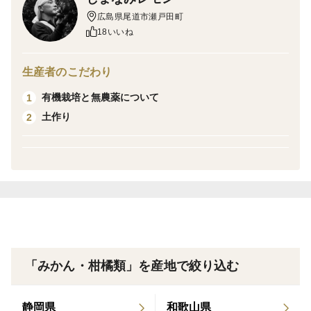
く、果肉の一部が赤オレンジ色です。
広島県尾道市瀬戸田町
18いいね
この商品はブラッドオレンジのモロ種です。
ブラッドオレンジのタロッコ種と比べると実が小さく酸
生産者のこだわり
味があり、中の色はこちらの方が圧倒的に赤く（赤黒
有機栽培と無農薬について
1
く）なります。
土作り
2
糖度が高く、酸味が抜けていくと、抜群の美味しさに変
わります。
タロッコ種よりも加工におすすめの品種で、ジャムにす
るとあざやかな赤色になります。
タルトやピールにもおすすめです。
まだ少量しか栽培していないので生産量が少なく販売時
期が短いです。
「みかん・柑橘類」を産地で絞り込む
＜見た目＞
栽培方法の特色により、A級品でも多少の風スレ傷や黒
静岡県
和歌山県