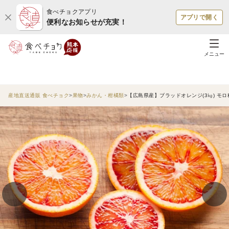
食べチョクアプリ
アプリで開く
便利なお知らせが充実！
メニュー
産地直送通販 食べチョク
果物
みかん・柑橘類
【広島県産】ブラッドオレンジ(3㎏) モロ