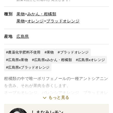
種別
果物
みかん・柑橘類
果物
オレンジ
ブラッドオレンジ
産地
広島県
農薬化学肥料不使用
果物
ブラッドオレンジ
広島県x果物
広島県xみかん・柑橘類
広島県xオレンジ
広島県xブラッドオレンジ
柑橘類の中で唯一ポリフェノールの一種アントシアニン
を含み、それが果肉を赤くします。
ネーブルオレンジ、バレンシアオレンジ、ブラッドオレ
もっと見る
ンジの３大オレンジの一つです。
イタリア料理に欠かせない柑橘で、果皮がほんのり赤
しまなみレモン