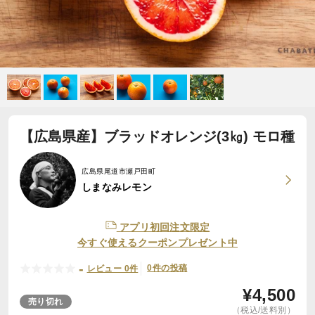
【広島県産】ブラッドオレンジ(3㎏) モロ種
広島県尾道市瀬戸田町
しまなみレモン
アプリ初回注文限定
今すぐ使えるクーポンプレゼント中
-
0件の投稿
レビュー 0件
¥
4,500
売り切れ
（税込/送料別）