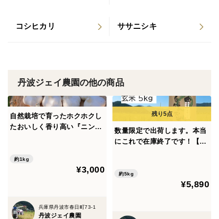
コシヒカリ
ササニシキ
丹波ジェイ農園の他の商品
自然栽培で育ったホクホクし
たおいしく香り高い『ニンニ
数量限定で出荷します。本当
ク』1kg
にこれで在庫終了です！【20
25年産】自然栽培米『ササニ
約1kg
シキ』玄米5kg
¥3,000
約5kg
¥5,890
兵庫県丹波市春日町73-1
丹波ジェイ農園