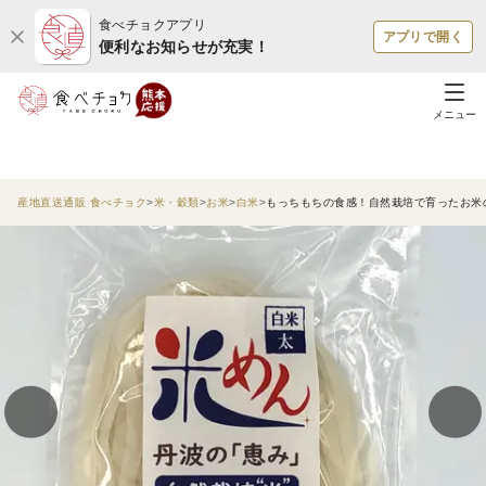
食べチョクアプリ
アプリで開く
便利なお知らせが充実！
メニュー
産地直送通販 食べチョク
米・穀類
お米
白米
もっちもちの食感！自然栽培で育ったお米