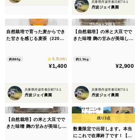
兵庫県丹波市春日町73-1
丹波ジェイ農園
自然栽培で育った麦からでき
【自然栽培】の米と大豆でで
た甘さを感じる麦茶（220g
きた味噌 麹の甘みが美味しい
の4袋セット）
♪ 白大豆味噌 750ｇ×2入り
4.9
(9件)
約880g
約1.5kg
¥1,400
¥2,900
兵庫県丹波市春日町73-1
兵庫県丹波市春日町73-1
丹波ジェイ農園
丹波ジェイ農園
【自然栽培】の米と大豆でで
きた味噌 麹の甘みが美味しい
数量限定で出荷します。本当
♪ 青大豆味噌 750ｇ×2個入
にこれで在庫終了です！【20