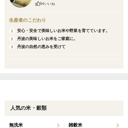
キを使用。栽培期間中農薬・化学肥料不使用の自然栽培
54いいね
の米です。また馬鈴薯でんぷんも自然栽培で育ったもの
を使用しています。
生産者のこだわり
栽培・生産のこだわり
安心・安全で美味しいお米や野菜を育てています。
1
丹波の美味しいお米をご家庭に。
2
●丹波市は豊かな雨と雪による適度な湿潤と、豊穣をも
丹波の自然の恵みを受けて
3
たらす肥沃な大地が広がります。特に秋から冬にかけて
発生する「丹波霧」が象徴する昼夜の寒暖差は、美味し
い作物が実るための絶好の条件となります。「丹波黒大
豆」をはじめとする「丹波大納言小豆」「丹波栗」は、
丹波の代表的な特産物で「丹波三宝」として丹波ブラン
ドを全国的に有名です。
産地の特徴
人気の米・穀類
●自家採種した籾から苗を作り、種を継ぐことで、丹波
の風土に順応したお米づくりを大切にしています。
品種の特徴
無洗米
雑穀米