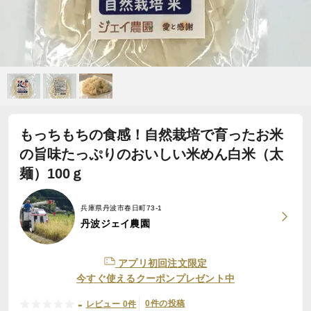
もっちもちの食感！自然栽培で育ったお米
の旨味たっぷりのおいしい米めん白米（太
麺）100ｇ
兵庫県丹波市春日町73-1
丹波ジェイ農園
アプリ初回注文限定
今すぐ使えるクーポンプレゼント中
-
0件の投稿
レビュー 0件