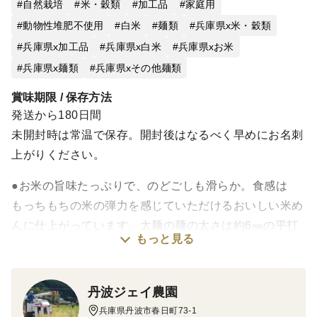
自然栽培
米・穀類
加工品
家庭用
動物性堆肥不使用
白米
麺類
兵庫県x米・穀類
兵庫県x加工品
兵庫県x白米
兵庫県xお米
兵庫県x麺類
兵庫県xその他麺類
賞味期限 / 保存方法
発送から180日間
未開封時は常温で保存。開封後はなるべく早めにお名刺
上がりください。
●お米の旨味たっぷりで、のどごしも滑らか。食感は
もっちもちの米の弾力を感じていただけるおいしい米め
んに仕上がっています。太麺の麺の太さは約6㎜の平打
もっと見る
ち麺です。
味
丹波ジェイ農園
●主原料となるお米は、丹波市の米処でとれたササニシ
兵庫県丹波市春日町73-1