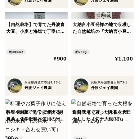
丹波ジェイ農園
丹波ジェイ農園
【自然栽培】で育てた丹波青
大納言小豆発祥の地で収穫し
大豆、小麦と海塩で丁寧に作
た自然栽培の『大納言小豆』
った『丹波青大豆醤油』二年
250g
熟成 300ml
約300mℓ
約250g
¥900
¥1,100
兵庫県丹波市春日町73-1
兵庫県丹波市春日町73-1
丹波ジェイ農園
丹波ジェイ農園
料理やお菓子作りに使える！
自然栽培で育った大根を天日
農薬・化学肥料不使用の米粉
干しした『切干大根(細)』（2
（原料米：ササニシキ・合わ
5g）
せ買い可）300ｇ