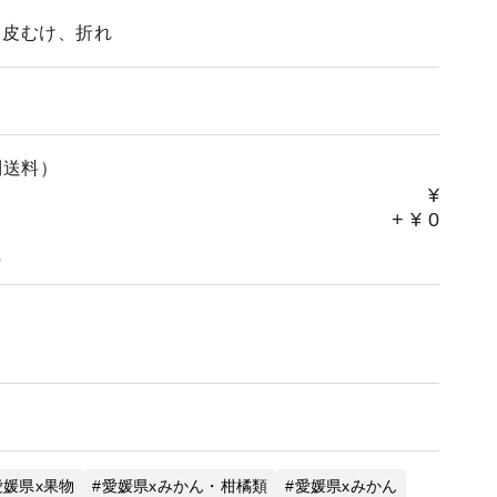
、皮むけ、折れ
別送料）
¥
+
¥
0
。
愛媛県x果物
愛媛県xみかん・柑橘類
愛媛県xみかん