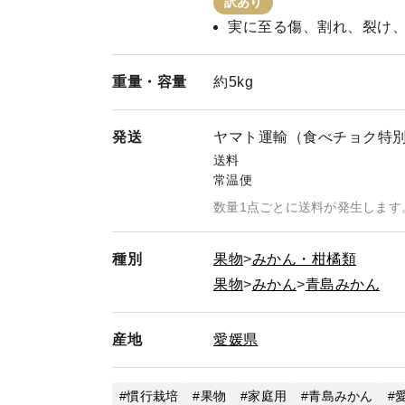
訳あり
実に至る傷、割れ、裂け
重量・
容量
約5kg
発送
ヤマト運輸（食べチョク特
送料
常温便
数量1点ごとに送料が発生します
種別
果物
みかん・柑橘類
果物
みかん
青島みかん
産地
愛媛県
慣行栽培
果物
家庭用
青島みかん