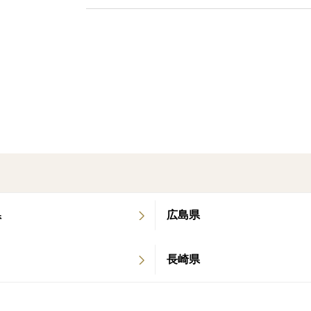
まで全て手作業で行っております。
☆ご購入頂いてから箱詰めします。
☆美味しいは、当たり前！！
☆この1個でやめようと思っても、ついつ
☆中島のみかんは、別格
愛媛中島産は他の産地とは一線を画す名産
〇恵まれた土壌...花崗岩土壌で中でも雄
マサと言われる柑橘栽培に最も適した
土壌で他産地ではない好条件です。
県
広島県
〇濃いい空気中の塩分濃度...中島は北東
から南西方向に横長の地形で東西南北の
どちらから風が吹いても風が当たり綺麗
長崎県
な瀬戸内の海から島に天然ミネラルと
天然塩を運んでくれ、極上の味わい