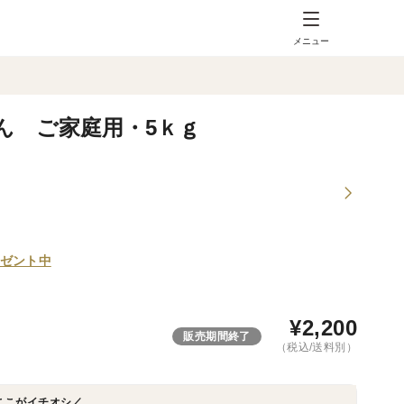
メニュー
ん ご家庭用・5ｋｇ
ゼント中
¥
2,200
販売期間終了
（税込/送料別）
ここがイチオシ／