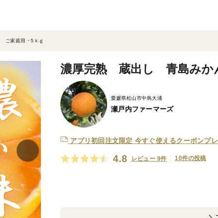
 ご家庭用・5ｋｇ
濃厚完熟 蔵出し 青島みか
愛媛県松山市中島大浦
瀬戸内ファーマーズ
アプリ初回注文限定
今すぐ使えるクーポンプレ
4.8
10件の投稿
レビュー 9件
＼