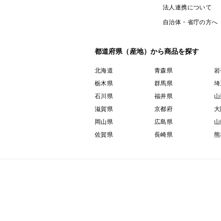
法人連携について
自治体・省庁の方へ
都道府県（産地）から商品を探す
北海道
青森県
岩
栃木県
群馬県
埼
石川県
福井県
山
滋賀県
京都府
大
岡山県
広島県
山
佐賀県
長崎県
熊