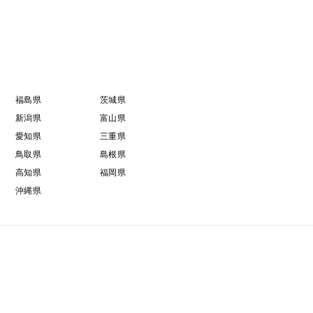
ます。
をご覧ください。
い。
福島県
茨城県
新潟県
富山県
に発送しておりますが、栽培作業の都合でお休みする
愛知県
三重県
鳥取県
島根県
高知県
福岡県
沖縄県