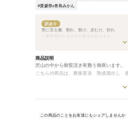
愛媛県x青島みかん
訳あり
実に至る傷、割れ、裂け、皮むけ、折れ
ご家庭用のためキズや黒点があります。
商品説明
沢山の中から御覧頂き有難う御座います。
こちらの商品は、農家直送 熟成蔵出し 
○高糖度系みかんNO.１青島○
愛媛中島産の高糖度系みかんです。
高糖度系みかんでは、"無謀といわれる"年
この商品のことをお友達にもシェアしませんか
守り続ける本土蔵造りのミカン蔵に貯蔵し