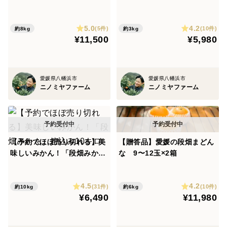
2箱 ご家庭用)段畑マドンナ
品種)
(紅まどんなと同品種)
5.0
4.2
(5件)
(10件)
約8kg
約3kg
¥11,500
¥5,980
愛媛県八幡浜市
愛媛県八幡浜市
ニノミヤファーム
ニノミヤファーム
【予約でほぼ売り切れる】美
【贈答品】愛媛の段畑まどん
味しいみかん！「段畑みか
な 9〜12玉×2箱
ん」箱込み10キロ
4.5
4.2
(31件)
(10件)
約10kg
約6kg
¥6,490
¥11,980