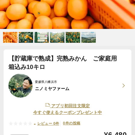
【貯蔵庫で熟成】完熟みかん ご家庭用
箱込み10キロ
愛媛県八幡浜市
ニノミヤファーム
アプリ初回注文限定
今すぐ使えるクーポンプレゼント中
-
0件の投稿
レビュー 0件
¥
6,480