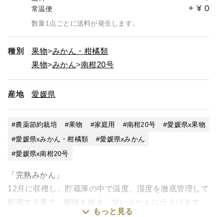
+
¥
0
常温便
数量1点ごとに送料が発生します。
種別
果物
みかん・柑橘類
果物
みかん
南柑20号
産地
愛媛県
農薬節約栽培
果物
家庭用
南柑20号
愛媛県x果物
愛媛県xみかん・柑橘類
愛媛県xみかん
愛媛県x南柑20号
「完熟みかん」
12月に収穫し、貯蔵庫の中で温度、湿度を徹底管理して
貯蔵する事で、酸味を抜き、甘いみかんに仕上げます。
もっと見る
酸味の苦手な方や、甘いみかんが好きな方におすすめで