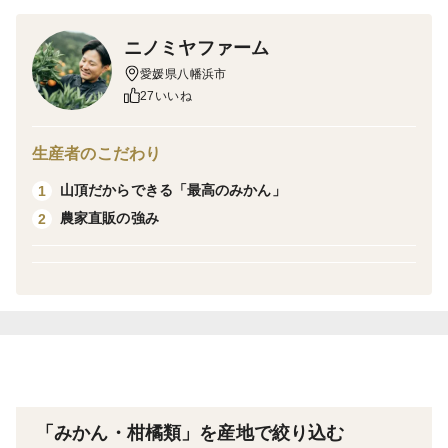
す。
ニノミヤファーム
愛媛県八幡浜市
こちらご家庭用商品ですが、見た目の綺麗な物も入って
27いいね
おり、「良品」の部類となります。贈り物にも最適で
す。
生産者のこだわり
山頂だからできる「最高のみかん」
1
内容量:温州みかん
農家直販の強み
2
・みかん箱込み3キロ(内容量約2.7キロ)
1人暮らし、お試し購入にオススメ！
・みかん箱込み5キロ(内容量約4.5キロ)
どれか悩んだら5キロが間違いなし！
・みかん箱込み10キロ(内容量約9キロ)
ファミリー、みかん大好きな方はコレ！
玉数:５キロ規格で約70個程となります
「みかん・柑橘類」を産地で絞り込む
(サイズにより個数にバラつきがあります)