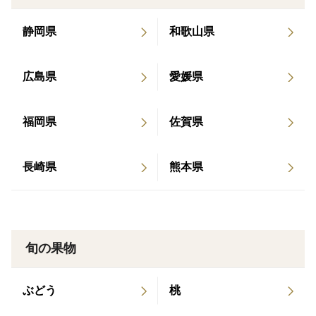
静岡県
和歌山県
サイズ混合(2S〜L)
広島県
愛媛県
生ものですので、どうしても配送中に数個腐敗してしま
う場合があります。それを差し引いた金額設定にしてお
ります。ご了承下さい。
福岡県
佐賀県
農家直販商品なので鮮度が良い為、ワックス・腐敗防止
長崎県
熊本県
剤など使用していません。安心安全です。
腐りは無いように手作業で確認して発送しますが、生も
のなので箱を落としたり、ぶつけたりすると小さな傷か
旬の果物
ら腐る可能性がありますのでご理解頂けたらと思いま
す。
ぶどう
桃