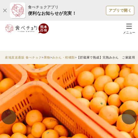
食べチョクアプリ
アプリで開く
便利なお知らせが充実！
メニュー
産地直送通販 食べチョク
果物
みかん・柑橘類
【貯蔵庫で熟成】完熟みかん ご家庭用 