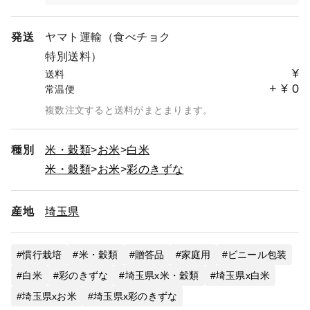
発送
ヤマト運輸（食べチョク
特別送料）
¥
送料
+
¥
0
常温便
複数注文すると送料がまとまります。
種別
米・穀類
お米
白米
米・穀類
お米
彩のきずな
産地
埼玉県
慣行栽培
米・穀類
贈答品
家庭用
ビニール包装
白米
彩のきずな
埼玉県x米・穀類
埼玉県x白米
埼玉県xお米
埼玉県x彩のきずな