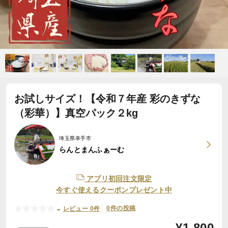
お試しサイズ！【令和７年産 彩のきずな
（彩華）】真空パック２kg
埼玉県幸手市
らんとまんふぁーむ
アプリ初回注文限定
今すぐ使えるクーポンプレゼント中
-
0件の投稿
レビュー 0件
¥
1,800