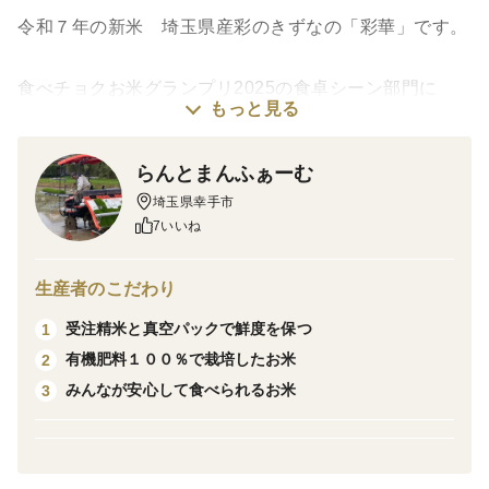
令和７年の新米 埼玉県産彩のきずなの「彩華」です。
食べチョクお米グランプリ2025の食卓シーン部門に
もっと見る
て、
「ベストTKGお米賞」「ベストカレー米賞」
らんとまんふぁーむ
のダブル受賞した自慢のお米です✨
埼玉県幸手市
7いいね
【品種】彩のきずな
彩のきずなは、埼玉県で育成されたオリジナルブランド
生産者のこだわり
米です。まだご存じない方もいらっしゃるとは思います
受注精米と真空パックで鮮度を保つ
1
が、「令和6年産米の食味ランキング」にて、最高ラン
有機肥料１００％で栽培したお米
2
クである「特A」評価を5年連続で獲得している品種で
みんなが安心して食べられるお米
3
す！
もっちりとしていて程よく粘り気があり、ほかの品種と
比べてやや大粒で食べ応えがあるのが特徴です。甘みと
香りも良く、バランスの取れた美味しさです！