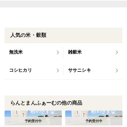
まだ食べたことがない方は、ぜひ一度味わってみてくだ
さい！
人気の米・穀類
【こだわり１】精米したてのお米を真空パックでお届
け！
無洗米
雑穀米
らんとまんふぁーむでは、ご注文いただいてから精米す
るので、一番鮮度がいい状態で真空パックします。真空
コシヒカリ
ササニシキ
パックにすることで虫の侵入や菌が増えるのを防ぐこと
ができ、さらに風味が損なわれることなくおいしい状態
で保管することができます。
※真空状態のまま長期間保管すると、お米の水分量が若
らんとまんふぁーむの他の商品
干減少しますので、お米を炊く際に水を少し多めにして
炊いていただくとよりおいしく召し上がれます。