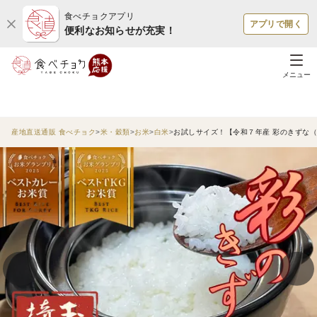
食べチョクアプリ
アプリで開く
便利なお知らせが充実！
メニュー
産地直送通販 食べチョク
米・穀類
お米
白米
お試しサイズ！【令和７年産 彩のきずな（