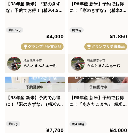
【R8年産 新米】『彩のきず
【R8年産 新米】予約でお得
な』予約でお得！ (精米4.5k
に！『彩のきずな』 (精米2k
【こだわり２】乾燥、米選別もすべて自宅で！
g)
g)
らんとまんふぁーむでは、お米の食感をより良く仕上げ
約4.5kg
約2kg
るために、乾燥する際に低温送風で時間をかけてじっく
¥4,000
¥1,850
り水分を飛ばしていきます。高温で一気に乾燥するより
グランプリ受賞商品
グランプリ受賞商品
も高品質な状態のお米に仕上がります。
さらに、自宅にある米選別機で、色が黒くなってしまっ
埼玉県幸手市
埼玉県幸手市
た粒や小さい粒はすべて取り除き、一定の高品質な粒だ
らんとまんふぁーむ
らんとまんふぁーむ
けを選別しています。らんとまんふぁーむでは、味、見
た目ともに高品質なお米をお届けいたします！
【R8年産 新米】予約でお得
【R8年産 新米】予約でお得
※玄米・分づき対応いたします！ご相談ください。
に！『彩のきずな』 (精米9k
に！『あきたこまち』 精米4.
原産地：埼玉県
g)4.5kg×2袋
5kg
品種/産年/使用割合：彩のきずな/令和７年度産/100%
内容量：2㎏
約9kg
約4.5kg
¥7,700
¥4,000
精米時期：ご注文をいただいてから順次精米