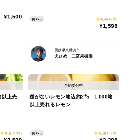
ました
¥1,500
4.4
(17件)
約2kg
¥1,598
。
は不使用です
愛媛県八幡浜市
る場合があります
えひめ 二宮果樹園
大きさをそろえると果実が腐りやすくなる場合があり
ラバラです。
箱以上売
種がないレモン箱込約2㌔ 1,000箱
以上売れるレモン
種は紅マドンナと同じ愛果試28号です
ージでご連絡ください。
実は破棄しないでください。破棄された場合は代品
4.6
4.8
(97件)
(107件)
約2kg