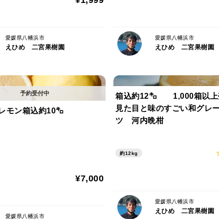
¥1,999
※非常にデリケートな果実のために輸送中
できない場合があります。
愛媛県八幡浜市
愛媛県八幡浜市
えひめ 二宮果樹園
えひめ 二宮果樹園
箱込約12㌔ 1,000箱
見た目と味のすごい和グレ
レモン箱込約10㌔
ツ 河内晩柑
約12kg
¥7,000
愛媛県八幡浜市
えひめ 二宮果樹園
愛媛県八幡浜市