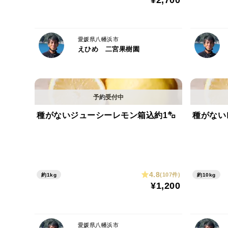
¥2,700
愛媛県八幡浜市
えひめ 二宮果樹園
種がないジューシーレモン箱込約1㌔
種がない
4.8
(107件)
約1kg
約10kg
¥1,200
愛媛県八幡浜市