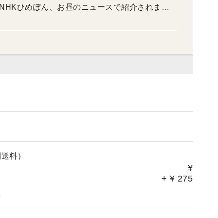
 NHKひめぽん、お昼のニュースで紹介されまし
昼のニュース、NHKひめぽん紹介されました
別送料）
¥
+
¥
275
。