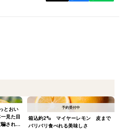
、中味には影響ありません
色付きの悪い果実や茶色いしみのある果実も入りま
っとおい
された品種です。
本一見た目
箱込約2㌔ マイヤーレモン 皮まで
度騙されて
バリバリ食べれる美味しさ