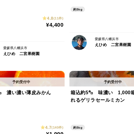
マドンナは南香と天草の交配により誕生し
ゼリーのような舌触りの食感が特徴です。
約5kg
種もほとんどなく美味しく食べれます
4.8
(11件)
¥4,400
皮ごとカットして食べるのがおすすめです
愛媛県八幡浜市
収穫してからワックス、防腐剤、防カビ剤
えひめ 二宮果樹園
愛媛県八幡浜市
農薬を減らしていますので黒い点や傷があ
えひめ 二宮果樹園
ゼリーのように柔らかい果実のため機械で
ますので、自然の状態のまま、大きさはバ
㌔ 濃い濃い薄皮みかん
箱込約5㌔ 味濃い 1,000
れるゲリラセールミカン
※紅マドンナは全農さんの商標登録です。品
※果実が輸送中に割れていた場合はメッセ
速やかに代品発送をいたします。割れた果
対応できない場合があります。
4.7
(140件)
約5kg