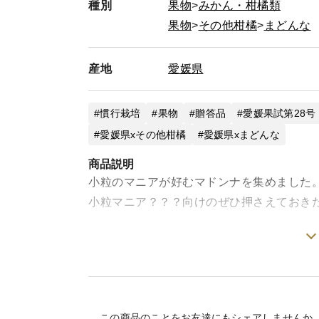
種別
果物
みかん・柑橘類
果物
その他柑橘
まどんな
産地
愛媛県
慣行栽培
果物
贈答品
愛媛果試第28号
愛媛県xその他柑橘
愛媛県xまどんな
商品説明
小粒のマニアが好むマドンナを集めました
小粒マニア？？？向けのぜひ押さえておき
小さくてもゼリー
小さいから極甘
見た目は悪いけど極甘ゼリー
この商品のことをお友達にもシェアしませんか