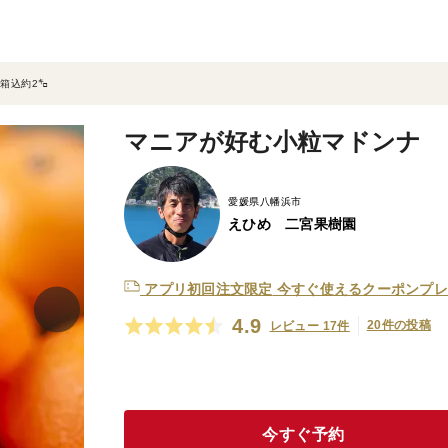
箱込約2㌔
マニアが好む小粒マドンナ
愛媛県八幡浜市
えひめ 二宮果樹園
アプリ初回注文限定
今すぐ使えるクーポンプレ
4.9
20件の投稿
レビュー 17件
今すぐ予約