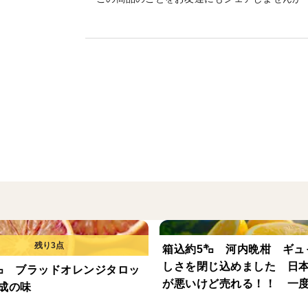
愛媛県人黙って食べるこの美味しさ！！
家庭用なので傷や黒い点などがありますが
今年は生産数量が極端に少ない不作なので
す。
収穫したばかりなので酸味もあります。
酸味のあるマドンナはこの時期がおススメ
箱込約5㌔ 河内晩柑 ギュ
地球上で愛媛県でのみ栽培することが許可
しさを閉じ込めました 日
㌔ ブラッドオレンジタロッ
が悪いけど売れる！！ 一
成の味
みませんか？