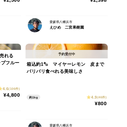
¥2,500
¥2,398
の振動によるくさり、果実痛みの場合は返品、代品は
愛媛県八幡浜市
えひめ 二宮果樹園
以上売れる
ープフルー
箱込約1㌔ マイヤーレモン 皮まで
バリバリ食べれる美味しさ
4.6
(106件)
¥4,800
4.9
(46件)
約1kg
¥800
愛媛県八幡浜市