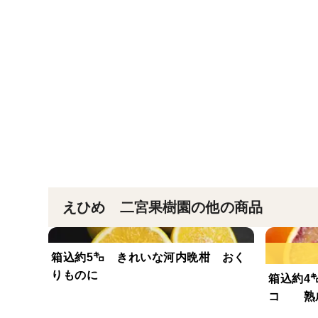
えひめ 二宮果樹園の他の商品
箱込約5㌔ きれいな河内晩柑 おく
りものに
箱込約4
コ 熟