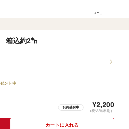
メニュー
 箱込約2㌔
ゼント中
¥
2,200
予約受付中
（税込/送料別）
カートに入れる