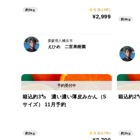
4.8
(18件)
約5kg
¥2,999
約4kg
愛媛県八幡浜市
えひめ 二宮果樹園
箱込約3㌔ 濃い濃い薄皮みかん（S
箱込約2
サイズ） 11月予約
4.6
(57件)
約3kg
約2kg