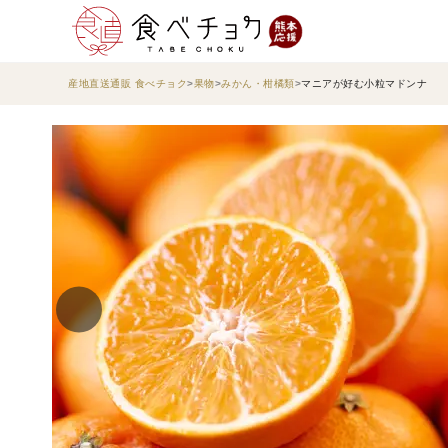
産地直送通販 食べチョク
果物
みかん・柑橘類
マニアが好む小粒マドンナ 