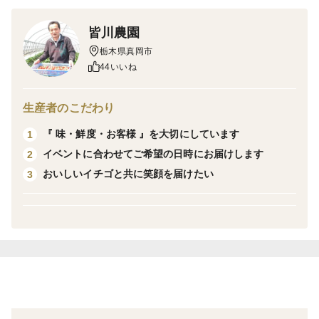
★この商品に限り、特別価格 300円お値引きして
皆川農園
1,000円にて販売いたします。
栃木県真岡市
★新しいパッケージは輸送時の傷みがすくなく、きれい
44いいね
な状態でお届けできます。
皆様に食べていただきたく、特別にお値引き販売をい
生産者のこだわり
たします。
『 味・鮮度・お客様 』を大切にしています
1
この機会にぜひ一度お召し上がりください。
イベントに合わせてご希望の日時にお届けします
2
★大切な方への贈り物にもどうぞ。
おいしいイチゴと共に笑顔を届けたい
3
●●●●●●●●●●●●●●●●●●●●●●●●●●●●●●●●●●●●●
## １．商品紹介：酸味控えめで、甘さが主役の「とちあ
いか」##
こんにちは！ 栃木県でいちごを栽培している皆川農園
です。