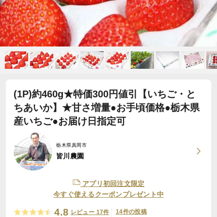
(1P)約460g★特価300円値引【いちご・と
ちあいか】★甘さ増量●お手頃価格●栃木県
産いちご●お届け日指定可
栃木県真岡市
皆川農園
アプリ初回注文限定
今すぐ使えるクーポンプレゼント中
4.8
14件の投稿
レビュー 17件