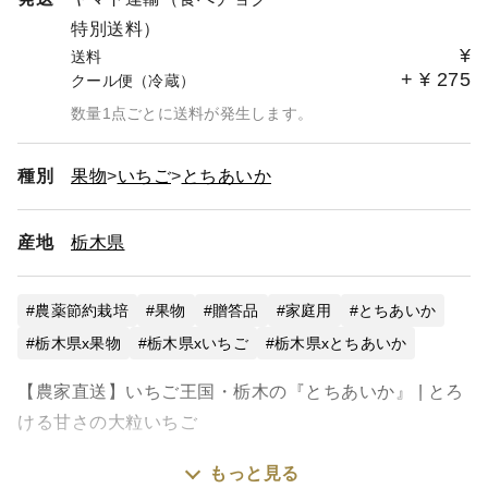
特別送料）
¥
送料
+
¥
275
クール便（冷蔵）
数量1点ごとに送料が発生します。
種別
果物
いちご
とちあいか
産地
栃木県
農薬節約栽培
果物
贈答品
家庭用
とちあいか
栃木県x果物
栃木県xいちご
栃木県xとちあいか
【農家直送】いちご王国・栃木の『とちあいか』 | とろ
ける甘さの大粒いちご
もっと見る
●●●●●●●●●●●●●●●●●●●●●●●●●●●●●●●●●●●●●