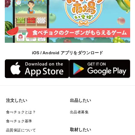
## ３．お届けするいちごの品質と【新パッケージ】につ
いて ##
お客様に最高の状態でお届けするために、運送時の傷み
を大幅に減らすことのできる「新パッケージ」を採用い
iOS / Android アプリをダウンロード
たしました。
*** 【いちごに優しい新パッケージでお届け】***
配送中の衝撃による傷みを防ぐため、以下の改良を行
いました。
注文したい
出品したい
①. 平置きに変更：従来の2段重ねをやめ、いちごが重
食べチョクとは？
出品者募集
ならない「平置き」にしました。
食べチョク基準
②. 衝撃を吸収：いちご一つ一つをやさしく包み込み、
取材したい
品質保証について
重さを分散する「柔らかいくぼみ」のあるトレーを使用