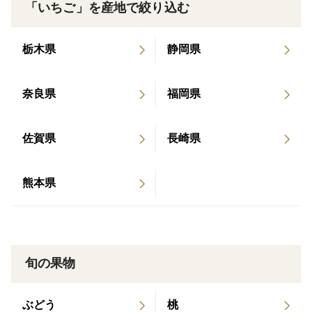
「いちご」を産地で絞り込む
私たちが心を込めて育てた自慢の『とちあいか』をお届
けします。
栃木県
静岡県
この品種の魅力は、何といってもその 【上品で豊かな
甘さ】 です。一般的な品種に比べて酸味が少なく、口
奈良県
福岡県
に入れると、とろけるような甘い果汁が口いっぱいに広
がります。大粒で形が可愛らしく、見た目も華やかな品
佐賀県
長崎県
種です。
熊本県
また、「特にビタミンCが豊富」に含まれているのも特
徴です。お子様から美容を気遣う方まで、皆様に美味し
く召し上がっていただけます。
旬の果物
## ２．皆川農園の「いちごへのこだわり」##
ぶどう
桃
私たちが目指すのは、"生命力あふれる、本当に美味し