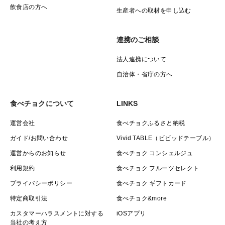
飲食店の方へ
生産者への取材を申し込む
しています。
③. 傷みが少なく綺麗な状態でお届けできるので、贈り
連携のご相談
物に最適です。
法人連携について
***【大粒厳選】***
自治体・省庁の方へ
形や色、大きさを厳しくチェックし、大粒で傷みのな
食べチョクについて
LINKS
い、高品質ないちごのみを箱詰めしています。 （※
運営会社
食べチョクふるさと納税
極端な奇形果や、配送中の傷みの原因となる割れやすい
ものは除外しています。）
ガイド/お問い合わせ
Vivid TABLE（ビビッドテーブル）
運営からのお知らせ
食べチョク コンシェルジュ
【クール便でお届け】
利用規約
食べチョク フルーツセレクト
プライバシーポリシー
食べチョク ギフトカード
鮮度を保つため、商品は必ず 「クール便（冷蔵）」
特定商取引法
食べチョク&more
でお送りします。
カスタマーハラスメントに対する
iOSアプリ
当社の考え方