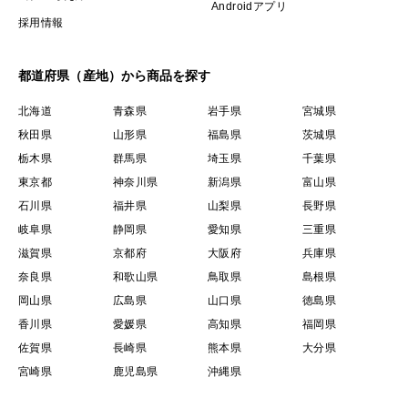
Androidアプリ
## ４．美味しく食べるための保存・調理のヒント ##
採用情報
都道府県（産地）から商品を探す
届いたいちごをさらに美味しく召し上がっていただく
ためのヒントです。
北海道
青森県
岩手県
宮城県
秋田県
山形県
福島県
茨城県
①. 保存方法: 冷蔵庫の野菜室で保存し、なるべく早
栃木県
群馬県
埼玉県
千葉県
くお召し上がりください。
東京都
神奈川県
新潟県
富山県
②. おすすめの温度: 冷やしすぎると甘みが感じにく
石川県
福井県
山梨県
長野県
くなります。食べる 30分〜1時間ほど前 に冷蔵庫から
岐阜県
静岡県
愛知県
三重県
滋賀県
京都府
大阪府
兵庫県
出し、常温に近付けていただくと、香りや甘さが引き立
奈良県
和歌山県
鳥取県
島根県
ち、一層美味しくなります。
岡山県
広島県
山口県
徳島県
③. 洗い方: 水に浸すと風味が落ちやすいので、食べ
香川県
愛媛県
高知県
福岡県
る直前にサッと洗ってください。ヘタは付けたまま洗う
佐賀県
長崎県
熊本県
大分県
のがおすすめです。
宮崎県
鹿児島県
沖縄県
まずはそのまま、当園のいちごの**「とろける甘さ」