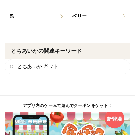
いたいちご"です。
梨
ベリー
*** 米ぬか堆肥の土づくり ***
土の健康が、いちごの味を決めます。私たちは「米ぬ
か」などの有機物を使った自家製堆肥にこだわり、微生
とちあいかの関連キーワード
物の力を借りて、ふかふかの土を作っています。この健
とちあいか ギフト
康な土が、いちごの深い甘みと豊かな香りを引き出しま
す。
*** 完熟を見極める丁寧な手摘み ***
アプリ内のゲームで遊んでクーポンをゲット！
一番美味しくなる「完熟」の瞬間を逃さないよう、一
つひとつ果実の色やツヤを確認し、すべて手作業で丁寧
に摘み取っています。早朝に摘んだ新鮮ないちごを、そ
の日のうちに発送いたします。