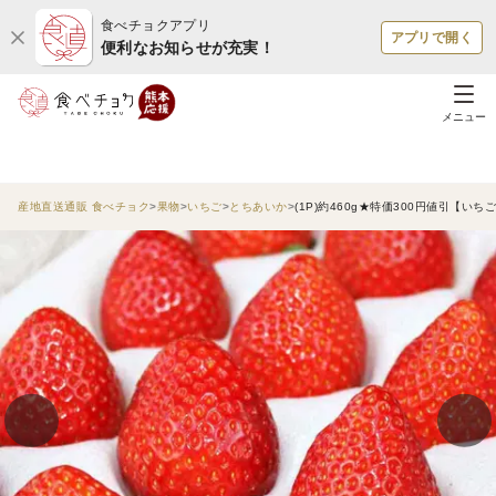
食べチョクアプリ
アプリで開く
便利なお知らせが充実！
メニュー
産地直送通販 食べチョク
果物
いちご
とちあいか
(1P)約460g★特価300円値引【