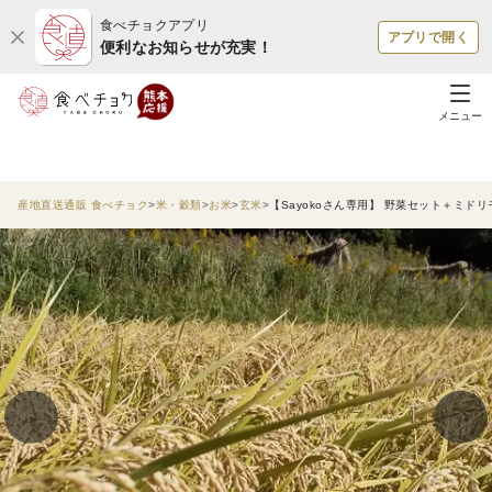
食べチョクアプリ
アプリで開く
便利なお知らせが充実！
メニュー
産地直送通販 食べチョク
米・穀類
お米
玄米
【Sayokoさん専用】 野菜セット＋ミ