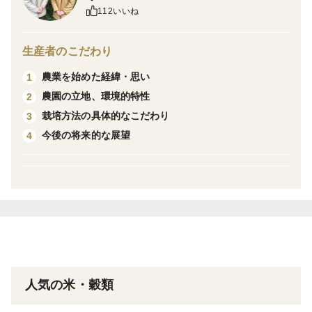
おだ掛けにして、風と日光で乾燥し2週間、自然に仕上
112いいね
げます。
生産者のこだわり
ビニールハウスでの苗つくりはしていません。
農業を始めた経緯・思い
1
農園の立地、環境的特性
2
水のいれない田んぼで、苗を育てます。
栽培方法の具体的なこだわり
3
苗と苗の間隔をあけて植え付け、稲がのびのびと育てる
今後の将来的な展望
4
ようにします。
ねばり過ぎない、Ｓ30年代の品種、農林22号、ハツシ
モを採用しています。
それとイセヒカリを育てています。
どれも肥料に頼らずにたくましく育ちます。
人気の米・穀類
コシヒカリの血を引くお米にはない深い味があります。