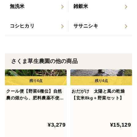
無洗米
雑穀米
籾の状態で保存しています。
コシヒカリ
ササニシキ
さくま草生農園の他の商品
クール便【野菜6種位】自然
おだがけ 太陽と風の乾燥
農の畑から、肥料農薬不使
【玄米8kg＋野菜セット】
用、固定種
¥3,279
¥15,129