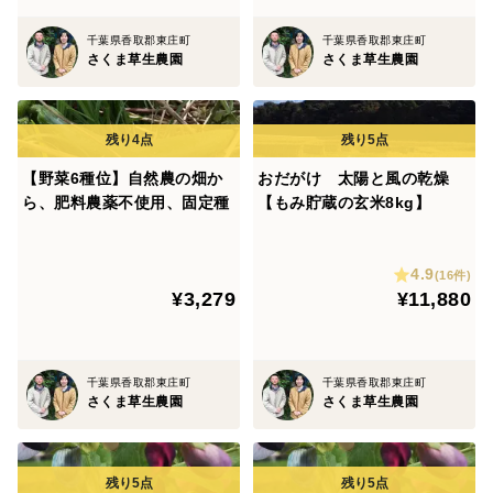
千葉県香取郡東庄町
千葉県香取郡東庄町
さくま草生農園
さくま草生農園
【野菜6種位】自然農の畑か
おだがけ 太陽と風の乾燥
ら、肥料農薬不使用、固定種
【もみ貯蔵の玄米8kg】
4.9
(16件)
¥3,279
¥11,880
千葉県香取郡東庄町
千葉県香取郡東庄町
さくま草生農園
さくま草生農園