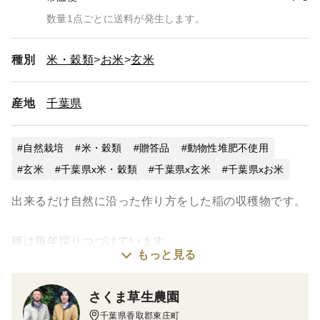
数量1点ごとに送料が発生します。
種別
米・穀類
お米
玄米
産地
千葉県
自然栽培
米・穀類
贈答品
動物性堆肥不使用
玄米
千葉県x米・穀類
千葉県x玄米
千葉県xお米
出来るだけ自然に沿った作り方をした稲の収穫物です。
種は毎年採りつづけています。
もっと見る
農薬は27年以上使っていません。
肥料も12年以上使っていません。
さくま草生農園
千葉県香取郡東庄町