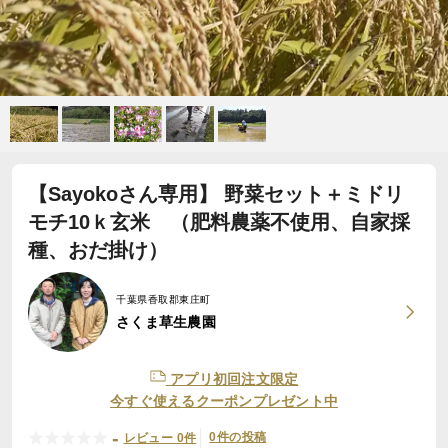
【Sayokoさん専用】 野菜セット＋ミドリ
モチ10ｋ玄米 （肥料農薬不使用、自家採
種、おだ掛け）
千葉県香取郡東庄町
さくま草生農園
アプリ初回注文限定
今すぐ使えるクーポンプレゼント中
-
0件の投稿
レビュー 0件