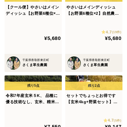
【クール便】やさいはメイン
やさいはメインディッシュ
ディッシュ【お野菜6種位×
【お野菜6種位×2】自然農の
2】自然農の畑から、肥料農
畑から、肥料農薬不使用、固
薬不使用、固定種
定種
4.7
(19件)
¥5,680
¥5,680
千葉県香取郡東庄町
千葉県香取郡東庄町
さくま草生農園
さくま草生農園
令和7年産玄米５K、 品種に
セットでちょっとお得です
優る技術なし、玄米、精米も
【玄米4kg+野菜セット】昭
対応（肥料農薬不使用、自家
和のリバイバル品種 品種に
採種、おだ掛け） 晩生種の
優る技術なし
4.7
あじわい、
(5件)
¥7,550
¥9,147