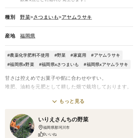
種別
野菜
さつまいも
アヤムラサキ
産地
福岡県
農薬化学肥料不使用
野菜
家庭用
アヤムラサキ
福岡県x野菜
福岡県xさつまいも
福岡県xアヤムラサキ
甘さは控えめでお菓子や餡に合わせやすい。
堆肥、油粕を元肥として耕した畑で栽培しております。
もっと見る
昨年10月中旬に手掘りで収穫した紫芋です。
収穫後は10℃から15℃で貯蔵保存しています。
いりえさんちの野菜
寒い時期なので低温傷害が起きにくいよう底面に保温
福岡県那珂川市
シートを敷き、個別に新聞紙で包み周囲をプチプチ緩衝
0いいね