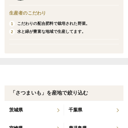
材を使い梱包をしたものを発送させていただきます。
生産者のこだわり
地域や運搬状況によっては稀に低温障害が起こることが
こだわりの配合肥料で栽培された野菜。
1
あります。軽度の場合は傷んだ部分をカットしてご使用
水と緑が豊富な地域で生産してます。
2
下さい。
損傷が重度の場合は対応させていただきますのでご連絡
いただけると幸いです。
福岡の博多の街を流れる那珂川の上流、水と緑が豊富な
地域の那珂川市からお届けいたします。
特徴の鮮やかな紫色にはアントシアニンやビタミンが豊
「さつまいも」を産地で絞り込む
富で美容と健康に良いといわれてます。
茨城県
千葉県
宅急便80サイズは5kgまでなので梱包含みで4.9kgとさ
せていただいております。