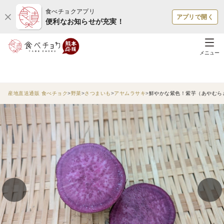
食べチョクアプリ
アプリで開く
便利なお知らせが充実！
メニュー
産地直送通販 食べチョク
野菜
さつまいも
アヤムラサキ
鮮やかな紫色！紫芋（あやむらさ