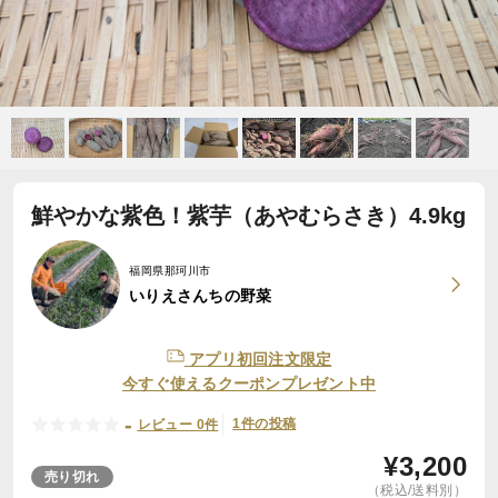
鮮やかな紫色！紫芋（あやむらさき）4.9kg
福岡県那珂川市
いりえさんちの野菜
アプリ初回注文限定
今すぐ使えるクーポンプレゼント中
-
1件の投稿
レビュー 0件
¥
3,200
売り切れ
（税込/送料別）