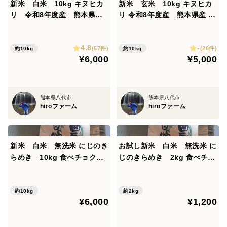
ます。
新米 白米 10kg キヌヒカ
新米 玄米 10kg キヌヒカ
リ 令和8年度産 熊本県
リ 令和8年度産 熊本県産 hi
見かけたら省かれてください。そのまま食べられても問
産 無洗米 hiroファーム
roファーム
題はありません。
食べチョクアワード受賞
4.8
-
(57件)
(26件)
約10kg
約10kg
梱包に関してですが、米は米袋のまま米屋さんに売った
¥6,000
¥5,000
り、米袋のまま発送もできます。
米袋を傷まないようにする為の手段として、米の段ボー
熊本県八代市
熊本県八代市
ルを購入すれば、900円くらい段ボールと運送料金が
hiroファーム
hiroファーム
アップするので、缶ビールの段ボールをドラッグストア
に貯めてもらってて、そちらで、梱包します。リサイク
ル段ボールを使いますので、見た目は悪いとは思います
新米 白米 無洗米 にじのき
お試し新米 白米 無洗米 に
が、取引のほう宜しくお願い致します。
らめき 10kg 食べチョクア
じのきらめき 2kg 食べチョ
ワード受賞 令和8年度産
クアワード受賞 令和8年度
熊本県産 hiroファーム
産 熊本県産 hiroファーム
約10kg
約2kg
¥6,000
¥1,200