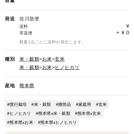
容量
発送
佐川急便
¥
送料
+
¥
0
常温便
数量1点ごとに送料が発生します。
種別
米・穀類
お米
玄米
米・穀類
お米
ヒノヒカリ
産地
熊本県
慣行栽培
米・穀類
贈答品
家庭用
玄米
ヒノヒカリ
熊本県x米・穀類
熊本県x玄米
熊本県xお米
熊本県xヒノヒカリ