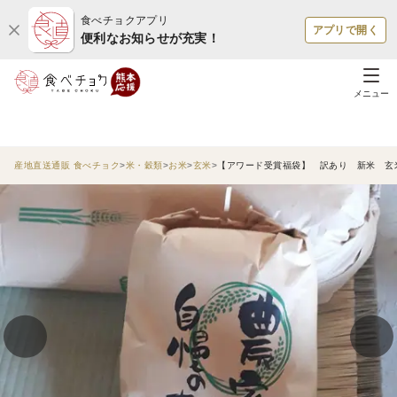
食べチョクアプリ
アプリで開く
便利なお知らせが充実！
メニュー
産地直送通販 食べチョク
米・穀類
お米
玄米
【アワード受賞福袋】 訳あり 新米 玄米 