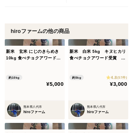
保管して長持ちさせるには玄米で購入して、涼しいとこ
で保管されて下さい。1年分の米を玄米で購入される方
hiroファームの他の商品
もおられます。
農家の機械には石抜き装置や色彩選別機がありません。
新米 玄米 にじのきらめき
新米 白米 5kg キヌヒカリ
10kg 食べチョクアワード受
食べチョクアワード受賞 令
そこまで揃えきれません。玄米かくず米かに分かれるだ
賞 令和8年度産 熊本県
和8年度産 熊本県産 無洗米
けです。
産 hiroファーム
hiroファーム
4.8
(57件)
約10kg
約5kg
石抜き装置がついてませんので、玄米の方は石抜きもか
¥5,000
¥3,000
ねて精米機を通したほうが良いかもしれません。
熊本県八代市
熊本県八代市
hiroファーム
hiroファーム
色彩選別機がないので、虫食い（黒い米）もたまにある
かもしれません。カメムシがデンプンを吸った米になり