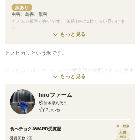
訳あり
虫害、鳥害、獣害
カメムシ被害が多いです。 茶碗1杯に2粒くらい見かけま
す。
もっと見る
ヒノヒカリという米です。
ヒノヒカリは、コシヒカリと黄金晴の交配によって生ま
もっと見る
れた水稲ウルチ米です。
hiroファーム
平成27年産米で熊本県産ヒノヒカリは、財団法人穀物検
熊本県八代市
定協会が毎年行う食味ランキングの食味試験に於いて、
17いいね
8年連続「特A」の評価を頂きました。
ヒノヒカリは、稲の品種のひとつで、父に“コシヒカ
米・穀類
食べチョクAWARD受賞歴
リ”、母に“黄金晴”の交配によって生まれた水稲うるち米
受賞回数 2回