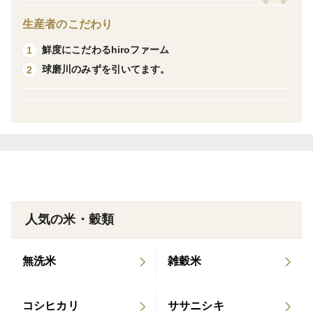
です。
「南海102号」とも言います。
生産者のこだわり
名前の由来は、西日本（九州）を現す「日」（太陽）
鮮度にこだわるhiroファーム
1
と、ヒノヒカリの米が光り輝くさまからつけられまし
球磨川のみずを引いてます。
2
た。
実際、粒の大きさはさほど大きくありませんが、粒に厚
みがあり、全体的に丸みを持った粒ですので、たきたて
のつやつやした輝きが特徴のひとつです。
いつもは業者さんに売るやつを多少、直販で出品してみ
ることにしました。
人気の米・穀類
鮮度を保つために基本的に米用の冷蔵庫にて保管してま
無洗米
雑穀米
す。
コシヒカリ
ササニシキ