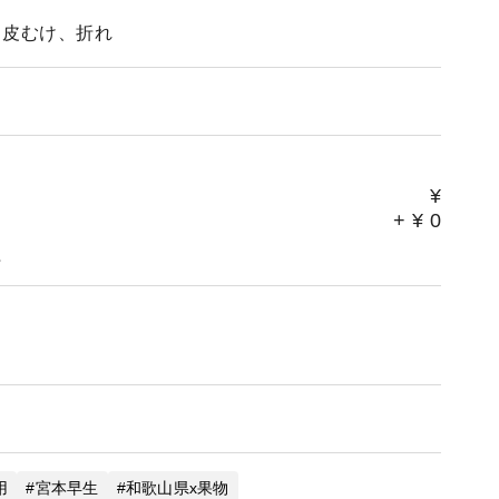
、皮むけ、折れ
¥
+
¥
0
。
用
宮本早生
和歌山県x果物