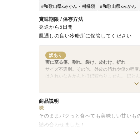
和歌山県xみかん・柑橘類
和歌山県xみかん
賞味期限 / 保存方法
発送から5日間
風通しの良い冷暗所に保管してください
訳あり
実に至る傷、割れ、裂け、皮むけ、折れ
サイズ不選別。その他、外皮の汚れや傷の程度
はきれいなみかんとほぼ変わりません。 ほと
すが、酸味が強いみかんもございますので、気
酸っぱいみかんが好きな方はそのままお召し上
商品説明
味
そのままパクっと食べても美味しい甘いも
詰め合わせました！