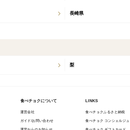
温暖な気候を活かして、みかんだけでなく
長崎県
生産されています。
品種の特徴
お届けするみかんは、極早生品種～早生品
小さいものは腰高で丸く外皮が少し剥きづら
薄く、味も濃厚で食べやすいみかんです。
梨
食べチョクについて
LINKS
運営会社
食べチョクふるさと納税
ガイド/お問い合わせ
食べチョク コンシェルジュ
運営からのお知らせ
食べチョク ギフトカード