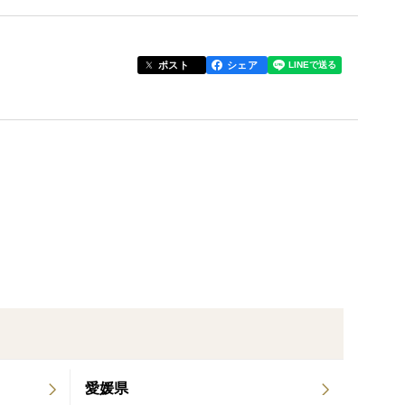
ポスト
シェア
いますので、ぜひこの機会にお試しください。
栽培されたみかんは、味が濃厚で後味すっきり！
の川流域でもみかんが栽培されています。
陽の光をたっぷりと浴びることができます。
愛媛県
で、甘みが凝縮した果実が育ちます。