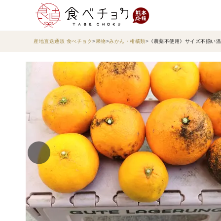
産地直送通販 食べチョク
果物
みかん・柑橘類
《農薬不使用》サイズ不揃い温州