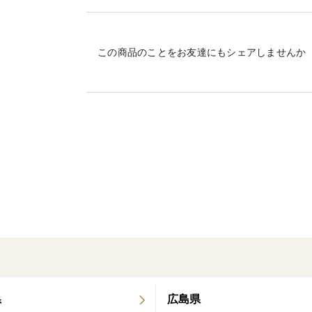
ジャムやジュース、デザートにも！
酸味が強めのみかんはお料理にもピッタリ♪
この商品のことをお友達にもシェアしませんか
農薬肥料不使用で小さなお子様にも安心。
農薬肥料不使用のため生産量に限りがござ
栽培・生産のこだわり
農薬、肥料、除草剤すべて不使用。
太陽の力だけで育ちました。
自然の力を最大限に引き出す農法で丁寧に
産地の特徴
和歌山県はみかんの生産量で全国一位。
有田みかんや下津みかんが有名ですが、紀
南向きの山に囲まれているため、果実が太
県
広島県
紀の川がもたらす温暖な気候と肥沃な土壌