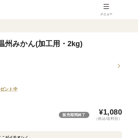
メニュー
州みかん(加工用・2kg)
ゼント中
¥
1,080
販売期間終了
（税込/送料別）
ここがイチオシ／