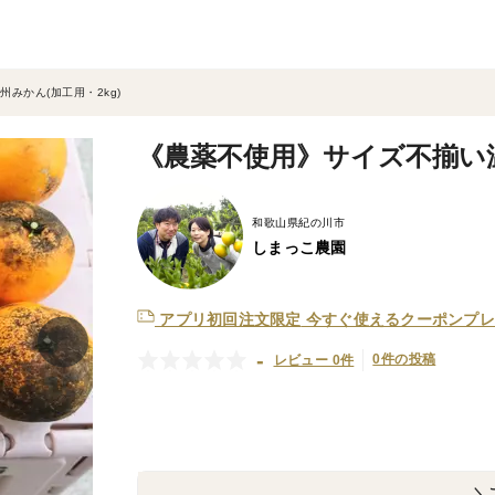
みかん(加工用・2kg)
《農薬不使用》サイズ不揃い温
和歌山県紀の川市
しまっこ農園
アプリ初回注文限定
今すぐ使えるクーポンプレ
-
0件の投稿
レビュー 0件
＼