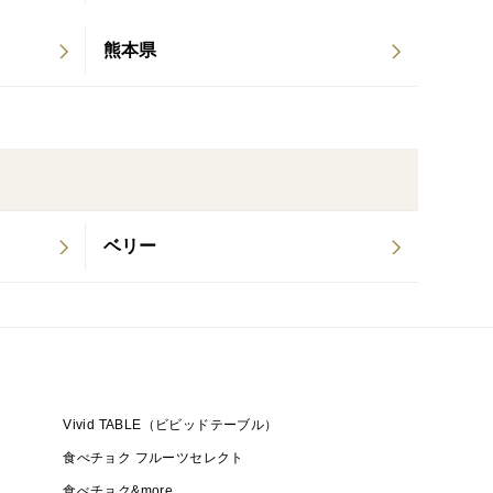
、さわやかな味わいのはっさくなど、多様な柑橘類も
熊本県
種の温州みかんです。品種混合。
い場合もありますが、じょうのう(みかんの薄皮)は
ベリー
Vivid TABLE（ビビッドテーブル）
食べチョク フルーツセレクト
食べチョク&more