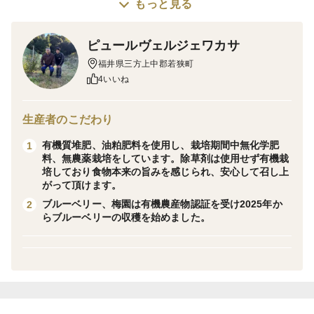
農薬、除除草は不使用です
もっと見る
産地の特徴
農村地
ピュールヴェルジェワカサ
品種の特徴
福井県三方上中郡若狭町
品種不明ですが1個大きめです！
4いいね
生産者のこだわり
有機質堆肥、油粕肥料を使用し、栽培期間中無化学肥
1
料、無農薬栽培をしています。除草剤は使用せず有機栽
培しており食物本来の旨みを感じられ、安心して召し上
がって頂けます。
ブルーベリー、梅園は有機農産物認証を受け2025年か
2
らブルーベリーの収穫を始めました。