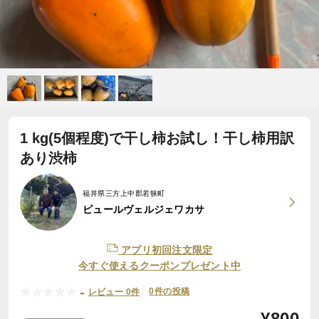
1 kg(5個程度)で干し柿お試し！干し柿用訳
あり渋柿
福井県三方上中郡若狭町
ピュールヴェルジェワカサ
アプリ初回注文限定
今すぐ使えるクーポンプレゼント中
-
0件の投稿
レビュー 0件
¥
800