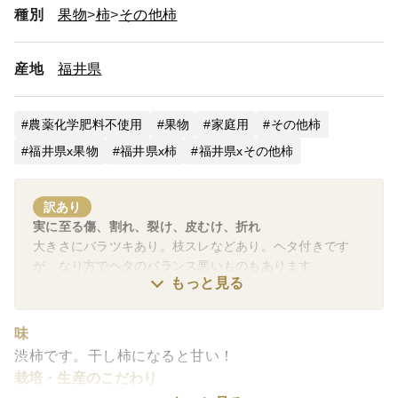
種別
果物
柿
その他柿
産地
福井県
農薬化学肥料不使用
果物
家庭用
その他柿
福井県x果物
福井県x柿
福井県xその他柿
訳あり
実に至る傷、割れ、裂け、皮むけ、折れ
大きさにバラツキあり。枝スレなどあり。ヘタ付きです
が、なり方でヘタのバランス悪いものもあります。
もっと見る
味
渋柿です。干し柿になると甘い！
栽培・生産のこだわり