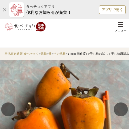
食べチョクアプリ
アプリで開く
便利なお知らせが充実！
メニュー
産地直送通販 食べチョク
果物
柿
その他柿
1 kg(5個程度)で干し柿お試し！干し柿用訳