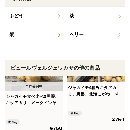
ぶどう
桃
梨
ベリー
ピュールヴェルジェワカサの他の商品
ジャガイモ4種‼️(キタアカ
リ、男爵、北海こがね、メー
ジャガイモ食べ比べ❣️男爵、
クイン)選んで食べ比べ❣️合計
キタアカリ、メークインそれ
2kgで1箱！
ぞれ約700gずつの合計2kgの
約2kg
セットで！
¥750
約2kg
¥750