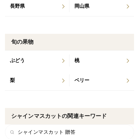
長野県
岡山県
陽光をたっぷり浴びて育った、黄金色のシャインマス
カット。
ひと口頬ばると、芳醇で奥深い香りが口いっぱいに広が
ります。一般的なシャインマスカットよりも糖度が
【1.6倍】の高さを誇る、濃密な甘さが特徴です。気品
旬の果物
ある甘さと濃密な果汁が織りなす味わいは、まさに極
上。香りと甘みの余韻が、長く心に残ります。
ぶどう
桃
土からこだわり抜き、除草剤を一切使用せずに栽培して
梨
ベリー
います。さらに、ぶどうの観察を日々欠かさずに行なう
ことで、農薬の不用意な散布は控え、良い土づくりの為
に化学肥料も極力使用しないよう努めています。
シャインマスカットの関連キーワード
樹上で完熟を迎えたぶどうを最適な状態で冷蔵保存し、
鮮度を保ったまま産地直送いたします。
シャインマスカット 贈答