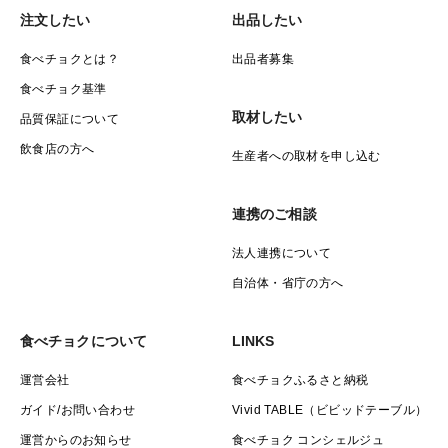
注文したい
出品したい
11月上旬〜12月中旬予定
食べチョクとは？
出品者募集
■発送の目安
食べチョク基準
ご注文確認後、順次発送
取材したい
品質保証について
※ご注文が多く寄せられた際は、発送に1ヶ月以上時間
飲食店の方へ
生産者への取材を申し込む
をいただく場合がございます。ひとつひとつ心を込めて
お届けいたしますので、どうぞ気長にお待ちください。
連携のご相談
■配送方法
法人連携について
ヤマト運輸のクール便（冷蔵）
自治体・省庁の方へ
注文個数によっては複数個口になる場合がございます。
あらかじめご了承ください。
食べチョクについて
LINKS
運営会社
食べチョクふるさと納税
■注意事項
ガイド/お問い合わせ
Vivid TABLE（ビビッドテーブル）
・表面のかすれは糖度の高い果実特有のシミです。安心
してお召し上がりください。
運営からのお知らせ
食べチョク コンシェルジュ