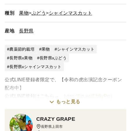
種別
果物
ぶどう
シャインマスカット
産地
長野県
農薬節約栽培
果物
シャインマスカット
長野県x果物
長野県xぶどう
長野県xシャインマスカット
公式LINE登録者限定で、【令和の虎出演記念クーポン
配布中】
公式LINE登録はこちら→
https://lin.ee/Eb6yPmj
もっと見る
※公式LINE登録時にお送りするクーポンコードを購入
画面にてご入力ください。
CRAZY GRAPE
長野県上田市
※本年は自然環境の影響（雹・猛暑）により、房での販