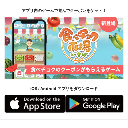
アプリ内のゲームで遊んでクーポンをゲット！
■商品名
ジュエル・ド・マスカット―黄金の雫
■内容量
シャインマスカット（30粒＋おまけ12粒） ※こちら
は粒での販売ページです
■産地
長野県上田市 （農園：CRAZY GRAPE）
iOS / Android アプリをダウンロード
■保存方法
冷蔵（10℃前後推奨）
到着後はできるだけ早めにお召し上がりください
■出荷時期