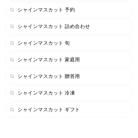
大切な方への贈り物に、自分へのご褒美に──
シャインマスカット 予約
CRAZY GRAPEが届けるのは、単なる果物ではなく、
シャインマスカット 詰め合わせ
記憶に残る“贅沢なひととき”です。
シャインマスカット 旬
味の薄いぶどうは作りません。妥協も一切しません。
一粒一粒に感動を宿す——
シャインマスカット 家庭用
それがCRAZY GRAPEのぶどうです。
シャインマスカット 贈答用
独立初年度ながら、全国規模のぶどうコンテスト２大会
にて金賞W受賞しました！
シャインマスカット 冷凍
シャインマスカット ギフト
食べチョクぶどうグランプリ2025【金賞】(クイーン
ルージュ)
野菜ソムリエ協会主催 第2回全国ぶどう選手権【金賞】
（クイーンルージュ）