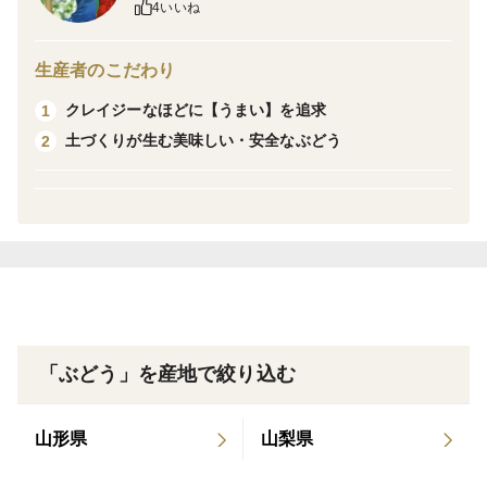
4いいね
売が難しい状況です。そのため、一粒ずつ丁寧に選別し
た”粒販売”にてお届けいたします。
生産者のこだわり
一房分と同等の容量で、小粒ながらも濃厚な甘みと香り
クレイジーなほどに【うまい】を追求
1
が詰まった、今季限定の味わいをぜひご堪能ください。
土づくりが生む美味しい・安全なぶどう
2
一粒一粒を丁寧に手作業で房から取り外し、贅沢なギフ
トボックスに美しく並べてお届けします。細部にまでこ
だわり抜き、手間暇かけて仕上げた特別な逸品。
栽培から収穫、そして包装まで、ひとつひとつの工程に
心を込め、最高の状態でお届けすることを追求しまし
た。
ジュエル・ド・マスカットだからこそ味わえる、手間を
「ぶどう」を産地で絞り込む
惜しまない贅沢なひととき。その至福の味わいを、ぜひ
ご堪能ください。
山形県
山梨県
【金色のシャインマスカット】