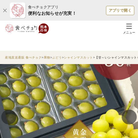
食べチョクアプリ
アプリで開く
便利なお知らせが充実！
メニュー
産地直送通販 食べチョク
果物
ぶどう
シャインマスカット
【甘～いシャインマスカット