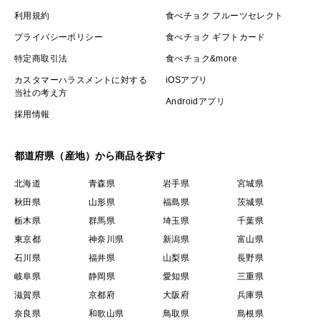
・農産物のため、粒の大きさ・形・味・糖度には個体差
利用規約
食べチョク フルーツセレクト
がございます
プライバシーポリシー
食べチョク ギフトカード
・色合いには自然由来のムラが生じる場合がございます
特定商取引法
食べチョク&more
・ご注文が多く寄せられた際は、発送に1ヶ月以上時間
カスタマーハラスメントに対する
iOSアプリ
当社の考え方
をいただく可能性があります
Androidアプリ
・稀に種が入る場合がございます
採用情報
都道府県（産地）から商品を探す
北海道
青森県
岩手県
宮城県
秋田県
山形県
福島県
茨城県
栃木県
群馬県
埼玉県
千葉県
東京都
神奈川県
新潟県
富山県
石川県
福井県
山梨県
長野県
岐阜県
静岡県
愛知県
三重県
滋賀県
京都府
大阪府
兵庫県
奈良県
和歌山県
鳥取県
島根県