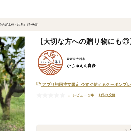
の富士柿・約2㎏（5~6個）
【大切な方への贈り物にも◎】
愛媛県大洲市
かじゅえん喜多
アプリ初回注文限定
今すぐ使えるクーポンプレ
-
1件の投稿
レビュー 1件
＼