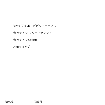
『贈り物に最適』です。
。
Vivid TABLE（ビビッドテーブル）
食べチョク フルーツセレクト
食べチョク&more
柿です。
Androidアプリ
え。
ド食感に変わります。
味わいです。
になりますが、ぐっとがまん。
っています。
に、スプーンですくっていただきます。
、半解凍でシャーベットのように食べるのもまた美味
する場合（渋戻り）があります。
福島県
茨城県