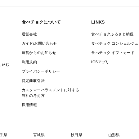
とが出来るようになります。
まろやかな甘みと旨み。
食べチョクについて
LINKS
見た目も美しく、とにかく美味しいので、
※アルコールに敏感な方はご注意ください
運営会社
食べチョクふるさと納税
ガイド/お問い合わせ
食べチョク コンシェルジュ
【召し上がり方】
運営からのお知らせ
食べチョク ギフトカード
食感と味が、何段階にも変化する不思議な
利用規約
iOSアプリ
し込む
最初はサクッ！コリッ！かための食べごた
プライバシーポリシー
常温で5~7日置くと、まろみがあるマイル
特定商取引法
甘みが増し、まるで完熟マンゴーのような
カスタマーハラスメントに対する
あまりの美味しさに全部食べてしまいそう
当社の考え方
我慢の先には、トロトロとろける食感が待
採用情報
ヘタ部分をカットし、ゼリーを食べるよう
完熟し、柔らかくなったものは、冷凍して
です。
手県
宮城県
※渋抜きした柿を加熱すると渋みが再発生
秋田県
山形県