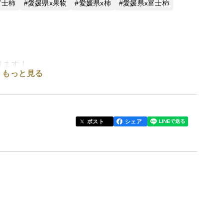
富士柿
愛媛県x果物
愛媛県x柿
愛媛県x富士柿
ります！
もっと見る
味しさを知っていただきたい！
ポスト
シェア
。
ナル段ボール箱での発送です。
包装します。
妙なタイミングでの発送となります。
うだったら、常温で1~3日ほど置いてください。
えます。
す。天候等により、前後する場合がございます。