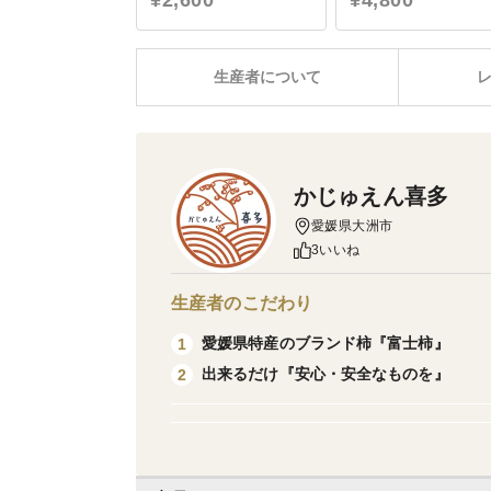
¥2,600
¥4,800
生産者について
かじゅえん喜多
愛媛県大洲市
3いいね
生産者のこだわり
愛媛県特産のブランド柿『富士柿』
1
出来るだけ『安心・安全なものを』
2