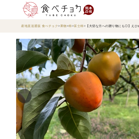
産地直送通販 食べチョク
果物
柿
富士柿
【大切な方への贈り物にも◎】えひめ