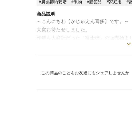
農薬節約栽培
果物
贈答品
家庭用
商品説明
～こんにちわ【かじゅえん喜多】です。～
大変お待たせしました。
昨年も大好評だった「富士柿」の販売始ま
たくさんの方々に愛媛県特産の富士柿の美
ぜひご賞味ください。
【商品のお届け】
この商品のことをお友達にもシェアしませんか
11月上旬～ご注文を頂いた順に、順次発送
化粧箱入りではございません。当園オリジ
柿ひとつひとつ丁寧にフルーツキャップで
さまざまな食感を味わってほしいため、絶
商品到着後、ひとつ試してみて、まだ渋いよ
1~3日後にサクサク＆コリコリの柿に出会
※発送予定日は、あくまで予定日となりま