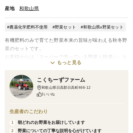
産地
和歌山県
農薬化学肥料不使用
野菜セット
和歌山県x野菜セット
有機肥料のみで育てた野菜本来の旨味が味わえる秋冬野
菜のセットです。
お客様からは「スーパーで売っている野菜と段違い」と
もっと見る
いうお声をいただいております！
鍋に入れて美味しくいただける葉物もいろいろ入ってい
こくちーずファーム
ます。
和歌山県日高郡日高町466-12
大根、カブ、小松菜、水菜、サツマイモ、里芋、生姜の
1いいね
５〜７品が基本となりますが、野菜の生育状況によって
は他の品目に変更することがございます。
生産者のこだわり
※１１月発送分は通常便での配送となります。送料込み
朝どれのお野菜をお届けしています
1
の価格（一部地域を除く）でご提供させていただきま
野菜についての丁寧な説明を心がけています
2
す。