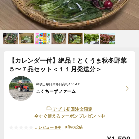
【カレンダー付】絶品！とくうま秋冬野菜
５〜７品セット＜１１月発送分＞
和歌山県日高郡日高町466-12
こくちーずファーム
アプリ初回注文限定
今すぐ使えるクーポンプレゼント中
-
0件の投稿
レビュー 0件