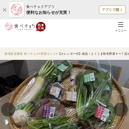
食べチョクアプリ
アプリで開く
便利なお知らせが充実！
メニュー
産地直送通販 食べチョク
野菜セット
【カレンダー付】絶品！とくうま秋冬野菜５〜７品