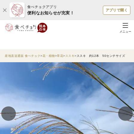
食べチョクアプリ
アプリで開く
便利なお知らせが充実！
メニュー
産地直送通販 食べチョク
花・植物
草花
ススキ
ススキ 約12本 50センチサイズ