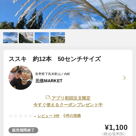
ススキ 約12本 50センチサイズ
長野県下高井郡山ノ内町
北信MARKET
アプリ初回注文限定
今すぐ使えるクーポンプレゼント中
-
0件の投稿
レビュー 0件
¥
1,100
販売期間終了
（税込/送料別）