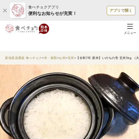
食べチョクアプリ
アプリで開く
便利なお知らせが充実！
メニュー
産地直送通販 食べチョク
米・穀類
お米
玄米
【令和7年 新米】いのちの壱 玄米5kg 