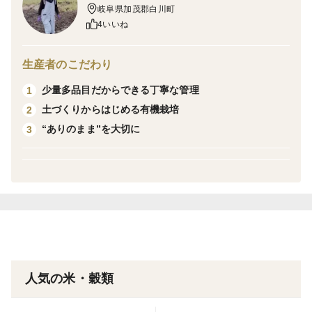
岐阜県加茂郡白川町
した。
4いいね
一粒一粒が大きく、炊き上がりはつややかでふっくら。
生産者のこだわり
口に含むと甘みが広がり、冷めても美味しさが続くのが
少量多品目だからできる丁寧な管理
1
特徴です。
土づくりからはじめる有機栽培
2
“ありのまま”を大切に
3
産地である白川町は清流に恵まれ、お米作りに適した土
であることから昔から田んぼが多くあります。
先人たちが守り続けてきた里山文化と自然の循環を受け
継ぎながら、農薬・化学肥料不使用の有機栽培に挑戦し
ています。
今年、初めてひとりで挑戦したお米づくり。
田んぼに出ては草と格闘し、水の管理に頭を悩ませ
人気の米・穀類
る…。
3月の種籾準備から先輩農家の方たちやご近所の方など