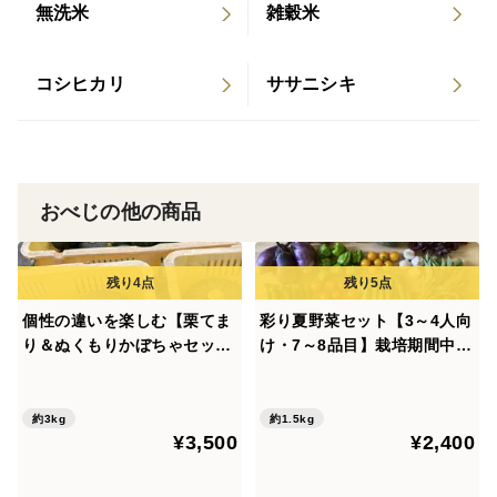
無洗米
雑穀米
多くのサポートをいただき、無事に販売するに至りまし
た。
コシヒカリ
ササニシキ
数多くはお届けできませんが、「新米農家の新米」ぜひ
ご賞味ください。
※機械での選別後、手選別を行いますが、農薬に頼らず
おべじの他の商品
育てているため、不揃い粒や虫食いの粒が混じることが
あります。ご了承いただけますと幸いです。
個性の違いを楽しむ【栗てま
彩り夏野菜セット【3～4人向
り＆ぬくもりかぼちゃセッ
け・7～8品目】栽培期間中
ト】
農薬・化学肥料不使用
約3kg
約1.5kg
¥3,500
¥2,400