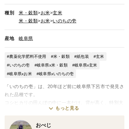
種別
米・穀類
お米
玄米
米・穀類
お米
いのちの壱
産地
岐阜県
農薬化学肥料不使用
米・穀類
紙包装
玄米
いのちの壱
岐阜県x米・穀類
岐阜県x玄米
岐阜県xお米
岐阜県xいのちの壱
「いのちの壱」は、20年ほど前に岐阜県下呂市で発見さ
れた品種です。
コシヒカリの田んぼの中に一本だけ、背が高く、特別大
もっと見る
きな籾（もみ）をつけた穂を見つけたことから始まり、
その稲穂を大切に保存し、少しずつ増やしていき、その
おべじ
特異性が認められ「いのちの壱」として品種登録されま