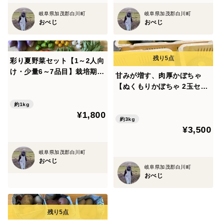
岐阜県加茂郡白川町
岐阜県加茂郡白川町
おべじ
おべじ
彩り夏野菜セット【1～2人向
け・少量6～7品目】栽培期間
甘みが増す、肉厚かぼちゃ
中 農薬・化学肥料不使用
【ぬくもりかぼちゃ 2玉セッ
ト】
約1kg
¥1,800
約3kg
¥3,500
岐阜県加茂郡白川町
おべじ
岐阜県加茂郡白川町
おべじ