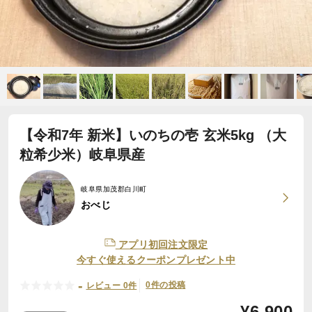
【令和7年 新米】いのちの壱 玄米5kg （大
粒希少米）岐阜県産
岐阜県加茂郡白川町
おべじ
アプリ初回注文限定
今すぐ使えるクーポンプレゼント中
-
0件の投稿
レビュー 0件
¥
6,900