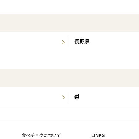
CRAZY GRAPEが届けるのは、単なる果
味の薄いぶどうは作りません。妥協も一切
一粒一粒に感動を宿す——
長野県
それがCRAZY GRAPEのぶどうです。
■商品名
クイーンルージュ
■内容量
4房（1房約500g〜600g※個体差あり）
梨
■産地
長野県上田市 （農園：CRAZY GRAPE）
食べチョクについて
LINKS
■保存方法