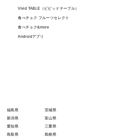
Vivid TABLE（ビビッドテーブル）
ださい
食べチョク フルーツセレクト
食べチョク&more
Androidアプリ
い時期は9月下旬～10月下旬にかけてとなりますが、収穫
。シーズン中、毎日毎日畑に行き、その時いちばん美
ため、大変恐れ入りますが、受取日の指定が不可とな
だき、入金を確認後、大体１週間程度で順次発送準備
クール便での発送となります。
福島県
茨城県
新潟県
富山県
愛知県
三重県
り
鳥取県
島根県
います。