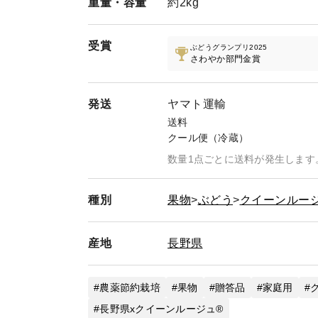
重量・
容量
約2kg
受賞
ぶどうグランプリ2025
さわやか部門金賞
発送
ヤマト運輸
送料
クール便（冷蔵）
数量1点ごとに送料が発生します
種別
果物
ぶどう
クイーンルージ
産地
長野県
農薬節約栽培
果物
贈答品
家庭用
長野県xクイーンルージュ®︎