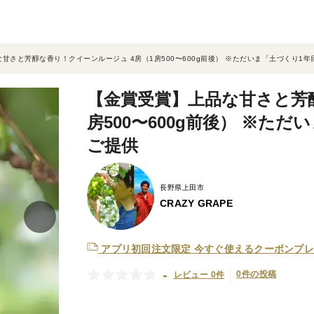
甘さと芳醇な香り！クイーンルージュ 4房（1房500〜600g前後） ※ただいま「土づくり1年
【金賞受賞】上品な甘さと芳醇
房500〜600g前後） ※た
ご提供
長野県上田市
CRAZY GRAPE
アプリ初回注文限定
今すぐ使えるクーポンプレ
-
0件の投稿
レビュー 0件