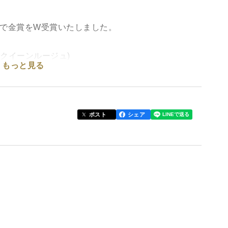
トで金賞をW受賞いたしました。
(クイーンルージュ)
もっと見る
手権【金賞】（クイーンルージュ）
うの最新品種。シャインマスカットの血統を受け継
と爽やかなマスカット香を兼ね備えています。
ポスト
シェア
ずに栽培しています。さらに、ぶどうの観察を日々欠
布は控え、良い土づくりの為に化学肥料も極力使用し
地直送いたします。
─