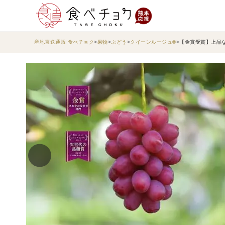
産地直送通販 食べチョク
果物
ぶどう
クイーンルージュ®︎
【金賞受賞】上品な