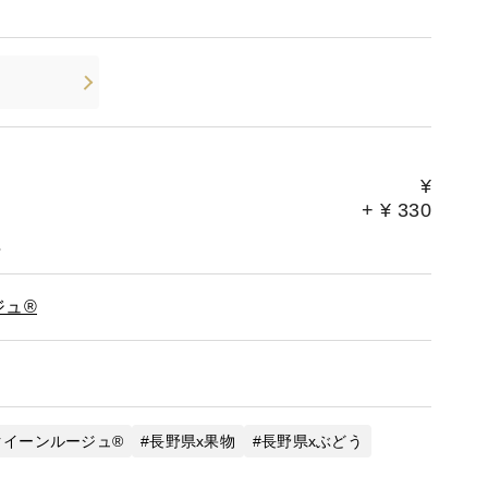
¥
+
¥
330
。
ュ®︎
クイーンルージュ®︎
長野県x果物
長野県xぶどう