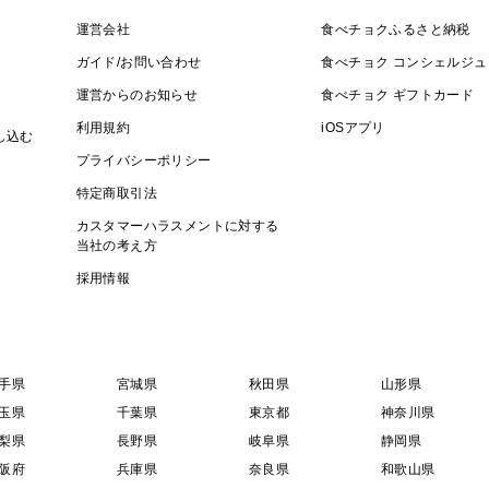
冷蔵（10℃前後推奨）
運営会社
食べチョクふるさと納税
到着後はできるだけ早めにお召し上がりく
ガイド/お問い合わせ
食べチョク コンシェルジュ
運営からのお知らせ
食べチョク ギフトカード
■出荷時期
利用規約
iOSアプリ
し込む
9月下旬〜10月下旬予定
プライバシーポリシー
特定商取引法
■発送に関して
カスタマーハラスメントに対する
CRAZY GRAPEのぶどうの一番美味し
当社の考え方
日を決めてその日にまとめて収穫しません
採用情報
味しいぶどうを収穫し、皆様にお届けする
ります。予めご了承ください。ご注文いた
をしていく予定です。また、品質維持の為
手県
宮城県
秋田県
山形県
玉県
千葉県
東京都
神奈川県
■配送方法
梨県
長野県
岐阜県
静岡県
ヤマト運輸のクール便（冷蔵）・化粧箱入
阪府
兵庫県
奈良県
和歌山県
個数によっては複数個口になる場合がござ