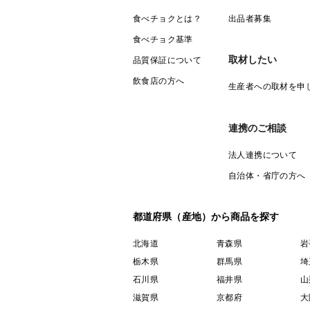
食べチョクとは？
出品者募集
食べチョク基準
取材したい
品質保証について
飲食店の方へ
生産者への取材を申
連携のご相談
法人連携について
自治体・省庁の方へ
都道府県（産地）から商品を探す
北海道
青森県
岩
栃木県
群馬県
埼
石川県
福井県
山
滋賀県
京都府
大