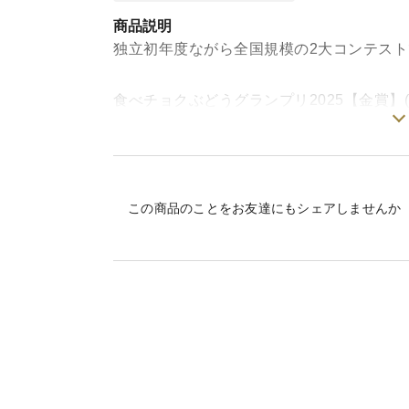
商品説明
独立初年度ながら全国規模の2大コンテス
食べチョクぶどうグランプリ2025【金賞】
野菜ソムリエ協会主催 第2回全国ぶどう選
長野県限定で栽培される、希少な赤系ぶど
ぎ、皮が薄く渋みがないうえ、際立つ甘さ
この商品のことをお友達にもシェアしませんか
土からこだわり抜き、除草剤を一切使用せ
かさずに行なうことで、農薬の不用意な散
ないよう努めています。
樹上で完熟させ、朝採れの新鮮な状態で産
大切な方への贈り物に、自分へのご褒美に─