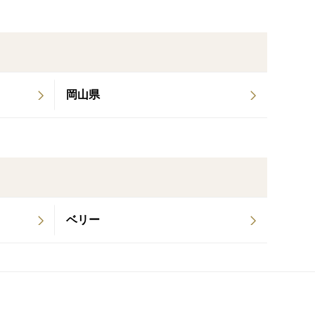
物ではなく、記憶に残る“贅沢なひととき”です。
しません。
岡山県
ベリー