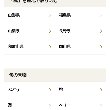
「桃」を産地で絞り込む
とつひとつの果実を丁寧に収穫しています。
たかはし果樹園では、充分に熟した果実のみを収穫して
山形県
福島県
いますので、すぐにお召し上がりいただけます。
山梨県
長野県
たかはし果樹園オリジナルの化粧箱にて皆さまにお届け
いたします。
和歌山県
岡山県
桃はとても繊細な果実ですので、お手元に届きましたら
すぐに冷蔵庫に入れていただき、速やかにお召し上がり
ください。
旬の果物
もし食感が硬いと感じられましたら、常温で少し置いて
ください。
ぶどう
桃
桃は自然の恵みです。
晴天が続いたり、降雨が続いたりすることで果実は常に
梨
ベリー
変化しています。