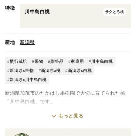
特徴
川中島白桃
サクとろ桃
産地
新潟県
慣行栽培
果物
贈答品
家庭用
川中島白桃
新潟県x果物
新潟県x桃
新潟県x白桃
新潟県x川中島白桃
新潟県加茂市のたかはし果樹園で大切に育てられた桃
「川中島白桃」です。
もっと見る
川中島白桃は晩生種の定番品種で、甘みと酸味のバラン
スが良いです。
授粉作業が必要なことで生産者には敬遠されがちです