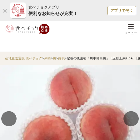
食べチョクアプリ
アプリで開く
便利なお知らせが充実！
メニュー
産地直送通販 食べチョク
果物
桃
白桃
定番の晩生種「川中島白桃」 L玉以上約2.5kg