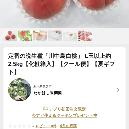
定番の晩生種「川中島白桃」 L玉以上約
2.5kg【化粧箱入】【クール便】【夏ギフ
ト】
新潟県加茂市
たかはし果樹園
アプリ初回注文限定
今すぐ使えるクーポンプレゼント中
-
0件の投稿
レビュー 0件