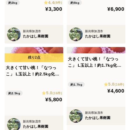
4.4
(8件)
約2kg
約5kg
¥3,300
¥6,900
新潟県加茂市
新潟県加茂市
たかはし果樹園
たかはし果樹園
大きくて甘い桃！「なつっ
こ」 L玉以上！約1.7kg化粧
大きくて甘い桃！「なつっ
箱入【夏ギフト】【贈答用】
こ」 L玉以上！約2.5kg化粧
【クール便】
箱入【夏ギフト】【贈答用】
5.0
(16件)
約1.7kg
【クール便】
¥4,600
5.0
(16件)
約2.5kg
¥5,800
新潟県加茂市
たかはし果樹園
新潟県加茂市
たかはし果樹園