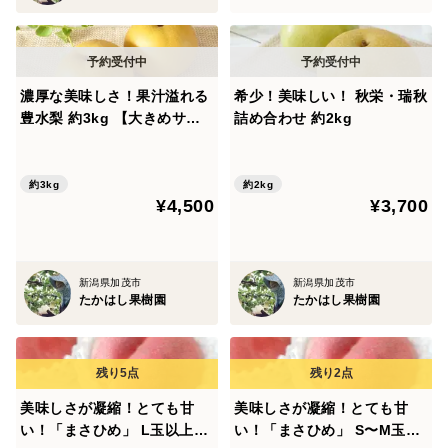
濃厚な美味しさ！果汁溢れる
希少！美味しい！ 秋栄・瑞秋
豊水梨 約3kg 【大きめサイ
詰め合わせ 約2kg
ズ】
約3kg
約2kg
¥4,500
¥3,700
新潟県加茂市
新潟県加茂市
たかはし果樹園
たかはし果樹園
美味しさが凝縮！とても甘
美味しさが凝縮！とても甘
い！「まさひめ」 L玉以上約
い！「まさひめ」 S〜M玉約