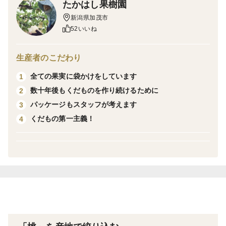
たかはし果樹園
が、その手間を考えても生産されるだけある高品質品種
新潟県加茂市
です。
52いいね
日持ち性も比較的高いです。
生産者のこだわり
たかはし果樹園では桃の生産量を絞り、その分ひとつひ
全ての果実に袋かけをしています
1
とつの果実に愛情をかけた贅沢な育成をしています。
数十年後もくだものを作り続けるために
2
除草剤を使わず、時には手に鎌を持って、人の力で草刈
パッケージもスタッフが考えます
3
りをします。
くだもの第一主義！
4
収穫量よりも品質を第一に考え、一本の木への着果数を
制限して果樹への過度な負担をかけないようにしていま
す。
すべての果実に袋かけをして、さまざまな影響から守る
とともに、袋かけをすることで一度日光を遮断してから
収穫直前に袋を取ることによって、より鮮やかな桃色の
桃にします。
そして、収穫に最適なタイミングを慎重に見極めて、ひ