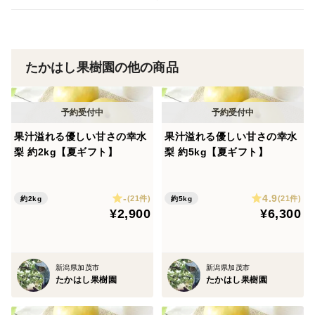
そのため、天候次第で食味に多少の変化が出ますことを
ご了承ください。
たかはし果樹園の他の商品
たかはし果樹園では、桃の収穫が近づいてきますと農薬
の使用を停止しますので、果実に病気や害虫による少々
の斑点などが見られる場合がございます。
この点につきまして、ご理解いただきますようよろしく
果汁溢れる優しい甘さの幸水
果汁溢れる優しい甘さの幸水
梨 約2kg【夏ギフト】
梨 約5kg【夏ギフト】
お願いいたします。
桃は天候により収穫のタイミングが大きく変化しますの
-
4.9
(21件)
(21件)
約2kg
約5kg
¥2,900
¥6,300
で、お届けまでお時間をいただく場合がございます。
※画像は一例です。
新潟県加茂市
新潟県加茂市
たかはし果樹園
たかはし果樹園