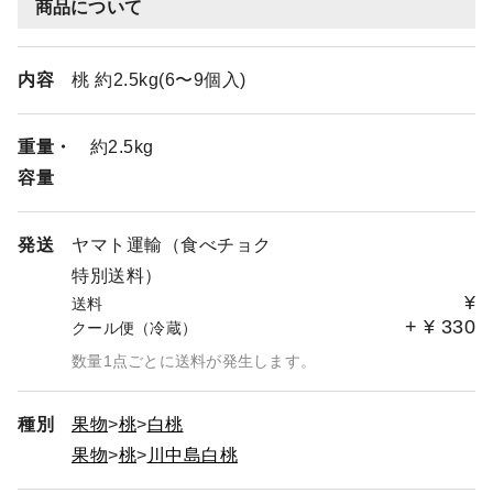
商品について
内容
桃 約2.5kg(6〜9個入)
重量・
約2.5kg
容量
発送
ヤマト運輸（食べチョク
特別送料）
¥
送料
+
¥
330
クール便（冷蔵）
数量1点ごとに送料が発生します。
種別
果物
桃
白桃
果物
桃
川中島白桃