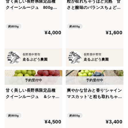
甘く美しい長野県限定品種
粒が取れちゃうほど完熟 甘
クイーンルージュ 800g（2
さと酸味のバランスちょどい
～4房） 家庭用（規格外
い 脱粒巨峰 400g（1～2
品）【日時指定不可商品】
房） 秀品【着日指定不可商
品】
約800g
約400g
¥4,000
¥1,600
長野県中野市
長野県中野市
走るぶどう農園
走るぶどう農園
甘く美しい長野県限定品種
爽やかな甘みと香り'シャイン
クイーンルージュ ＆シャイ
マスカット’と粒も取れちゃう
ンマスカット900g（2房セッ
ほど完熟の”巨峰”詰め合わ
ト） 秀品【着日指定不可商
せ 秀品 800g （２～３
品】
房）【着日指定不可商品】
約900g
約800g
¥4,500
¥3,400