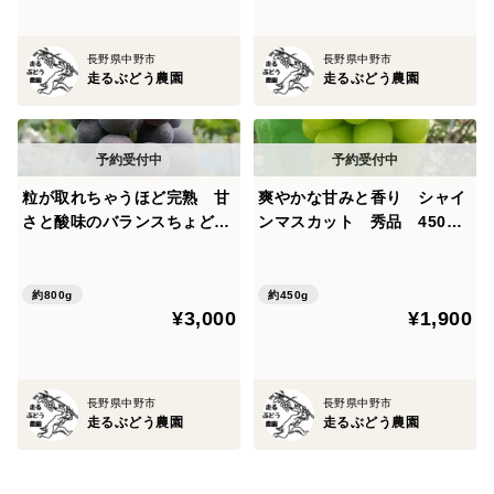
長野県中野市
長野県中野市
走るぶどう農園
走るぶどう農園
粒が取れちゃうほど完熟 甘
爽やかな甘みと香り シャイ
さと酸味のバランスちょどい
ンマスカット 秀品 450g
い 脱粒巨峰 800g（2～３
（1房）【着日指定不可商
房） 秀品【着日指定不可商
品】
品】
約800g
約450g
¥3,000
¥1,900
長野県中野市
長野県中野市
走るぶどう農園
走るぶどう農園