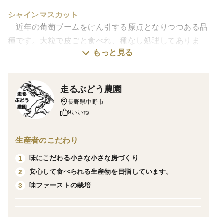
シャインマスカット
近年の葡萄ブームをけん引する原点となりつつある品
種です。大粒で皮ごと食べれ、種なし処理してありま
もっと見る
す。爽やかな甘さと香りがあり、シャインマスカットか
らたくさんの品種が生まれていますが、原点にして決し
て味の劣らない品種です。
走るぶどう農園
当園では収穫タイミングにこだわり、一房一房目視で
長野県中野市
確認して十分に熟したタイミングで収穫します。
9いいね
★注意点
生産者のこだわり
・日付指定はお受けできませんが、長期不在等でお受け
味にこだわる小さな小さな房づくり
1
取りが難しい日がある場合は事前にご連絡ください。
安心して食べられる生産物を目指しています。
2
・丁寧に梱包しておりますが、脱粒（粒が取れる）場合
味ファーストの栽培
3
がございます。
・種なし処理しておりますが100％種なしにはなりませ
ん。種が混じる場合もございます。