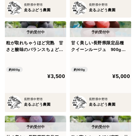
長野県中野市
長野県中野市
走るぶどう農園
走るぶどう農園
粒が取れちゃうほど完熟 甘
甘く美しい長野県限定品種
さと酸味のバランスちょどい
クイーンルージュ 900g
い 脱粒巨峰 800g（2～３
（2〜3房） 秀品 【日時指
房） 秀品【着日指定可能商
定不可商品】
品】
約800g
約900g
¥3,500
¥5,000
長野県中野市
長野県中野市
走るぶどう農園
走るぶどう農園