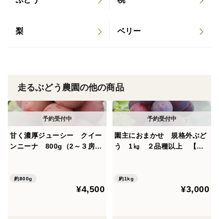
梨
ベリー
走るぶどう農園の他の商品
甘く濃厚ジューシー クイー
園主におまかせ 規格外ぶど
ンニーナ 800g（2～３房）
う 1㎏ ２品種以上 【日
秀品 【日時指定不可商品】
時指定不可商品】
約800g
約1kg
¥4,500
¥3,000