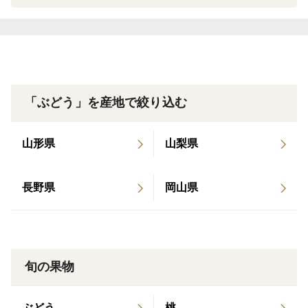
・秀品は傷が目立たず形が綺麗なものを選んでおります
が、生理障害・病気・過去の傷・エイジング・物理的な
汚れ等がある場合がございます。粒の隣り合う場所は見
落としが生じる可能性がありますので、最終的なご確認
はお手元でお願いします。気になる場合は、皮を剥くか
「ぶどう」を産地で絞り込む
食べないという判断をお願いします。
・色や粒の大きさ、糖度が違う房、粒が混じる場合がご
山形県
山梨県
ざいます。
・天候などにより栽培状況が大きく変わることがござい
長野県
岡山県
ます。出荷時期の変動や出荷ができない場合もございま
す。
・着日指定をいただいた場合、収穫時の天候や作業状
況、配送遅延などのリスクを踏まえ、 1日以上余裕を
旬の果物
もって発送させていただいておりました。
※着日指定可能な商品は出荷目途が立ち次第、別商品と
して出品します。
ぶどう
桃