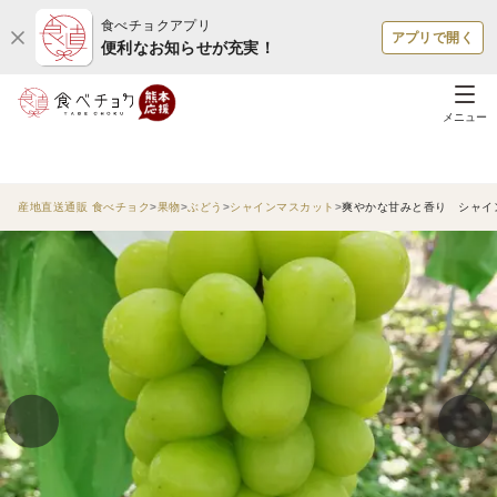
食べチョクアプリ
アプリで開く
便利なお知らせが充実！
メニュー
産地直送通販 食べチョク
果物
ぶどう
シャインマスカット
爽やかな甘みと香り シャイ