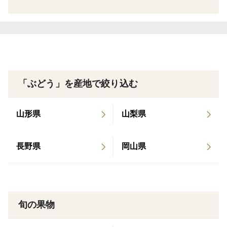
▼注文に際しての注意点（配送方法や納期指定など）
品質には万全を期しておりますが、生ものですので、少
しの傷が輸送中の高温や振動などで拡大、悪化すること
があります。
また、届いた際にぶどうの粒が落ちている(脱粒(だつ
「ぶどう」を産地で絞り込む
りゅう))事があるかもしれませんが、熟したサインにな
りますので問題なくお召し上がり頂けます。
山形県
山梨県
長野県
岡山県
旬の果物