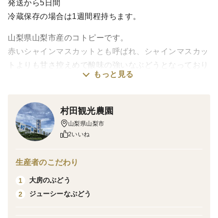
発送から5日間
冷蔵保存の場合は1週間程持ちます。
山梨県山梨市産のコトピーです。
赤いシャインマスカットとも呼ばれ、シャインマスカッ
トよりも甘さ控えめで酸味の強いなぶどうとなっており
もっと見る
ます。
当日の朝に収穫したものを発送しております。
村田観光農園
▼数量、分量の目安
山梨県山梨市
【小箱】1〜2房入り（約1kg）
2いいね
生産者のこだわり
基本的に種無しとなっておりますが、気象条件等により
大房のぶどう
1
種が入っている粒もあるかもしれませんがご了承下さ
ジューシーなぶどう
2
い。