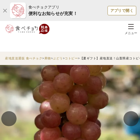
食べチョクアプリ
アプリで開く
便利なお知らせが充実！
メニュー
産地直送通販 食べチョク
果物
ぶどう
コトピー
【夏ギフト】産地直送！山梨県産コトピー