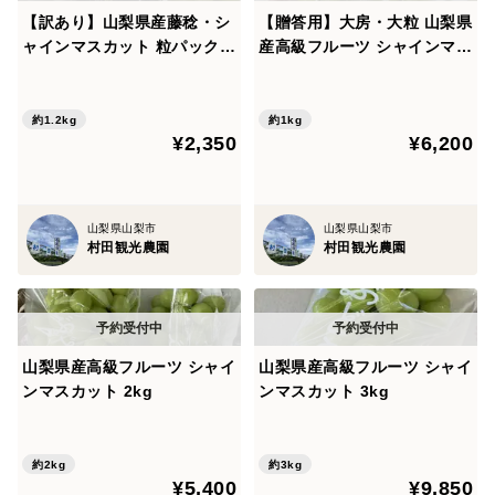
【訳あり】山梨県産藤稔・シ
【贈答用】大房・大粒 山梨県
ャインマスカット 粒パック3
産高級フルーツ シャインマス
00ｇ×4個（藤稔×2個・シャ
カット 一房1kg以上
インマスカット×2個）
約1.2kg
約1kg
¥2,350
¥6,200
山梨県山梨市
山梨県山梨市
村田観光農園
村田観光農園
山梨県産高級フルーツ シャイ
山梨県産高級フルーツ シャイ
ンマスカット 2kg
ンマスカット 3kg
約2kg
約3kg
¥5,400
¥9,850