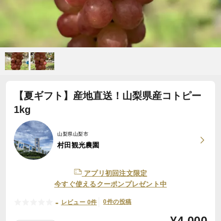
【夏ギフト】産地直送！山梨県産コトピー
1kg
山梨県山梨市
村田観光農園
アプリ初回注文限定
今すぐ使えるクーポンプレゼント中
-
0件の投稿
レビュー 0件
¥
4,000