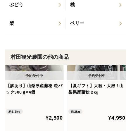
ぶどう
桃
梨
ベリー
村田観光農園の他の商品
【訳あり】山梨県産藤稔 粒パ
【夏ギフト】大粒・大房！山
ック300ｇ×4個
梨県産藤稔 2kg
約1.2kg
約2kg
¥2,500
¥4,950