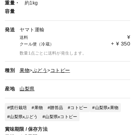
重量・
約1kg
容量
発送
ヤマト運輸
¥
送料
+
¥
350
クール便（冷蔵）
数量1点ごとに送料が発生します。
種別
果物
ぶどう
コトピー
産地
山梨県
慣行栽培
果物
贈答品
コトピー
山梨県x果物
山梨県xぶどう
山梨県xコトピー
賞味期限 / 保存方法