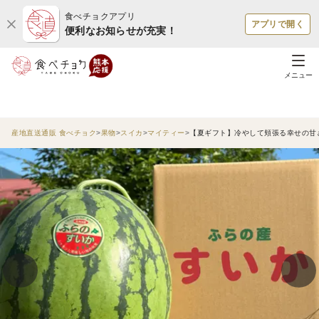
食べチョクアプリ
アプリで開く
便利なお知らせが充実！
メニュー
産地直送通販 食べチョク
果物
スイカ
マイティー
【夏ギフト】冷やして頬張る幸せの甘