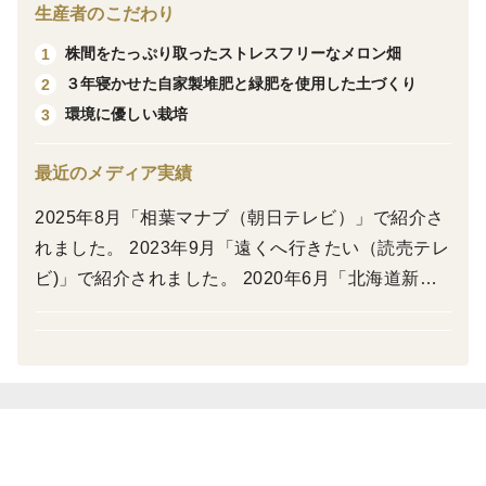
生産者のこだわり
緑肥をすき込み、農薬使用を必要最小限に抑え、できる
株間をたっぷり取ったストレスフリーなメロン畑
1
だけ環境に優しい栽培法を取り入れています。
３年寝かせた自家製堆肥と緑肥を使用した土づくり
2
環境に優しい栽培
3
そして富良野ならではの朝夕の寒暖差が、グッと糖度を
高めてくれます。
最近のメディア実績
真っ赤な果肉のマイティーは、何よりシャリ感が抜群で
2025年8月「相葉マナブ（朝日テレビ）」で紹介さ
す。そして勿論、ジューシーで甘さたっぷり🍉 この暑
れました。 2023年9月「遠くへ行きたい（読売テレ
い夏に、がツンと冷やしてほおばる喜びは、何ものにも
ビ)」で紹介されました。 2020年6月「北海道新
変え難いくらいの幸せ（ではないでしょうか）。
聞」で紹介されました。 2017年3月「Rの法則（N
HK)」で紹介されました。 2016年9月「AFCアサヒ
サイズは5キロ前後の中玉です。少し大きめのマイ
ファミリークラブ／特集vol.145」で紹介されまし
ティーが届くかもしれませんが、大きさは当ファームで
た。 2014年2月「現代農業」で紹介されました。 2
選ばせていただきますのでご了承くださいませ。
014年7月「農業共済新聞」で紹介されました。 20
13年9月「じゃらん北海道編」で紹介されました。
直売所などでも販売しておりますので、急な完売もござ