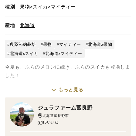
種別
果物
スイカ
マイティー
産地
北海道
農薬節約栽培
果物
マイティー
北海道x果物
北海道xスイカ
北海道xマイティー
今夏も、ふらのメロンに続き、ふらのスイカも登場しま
した！
もっと見る
その名も「マイティー」。地元、富良野の方や道内の方
にも人気で、根強いファンの多い品種です。
ジュラファーム富良野
北海道富良野市
北海道は【自然の宝庫】🍀 真っ青な空の下、太陽の力
15いいね
と清らかな雪解け水で栽培する作物はまさに最高の美味
しさ。作物が生まれる畑には３年寝かせた自家製堆肥や