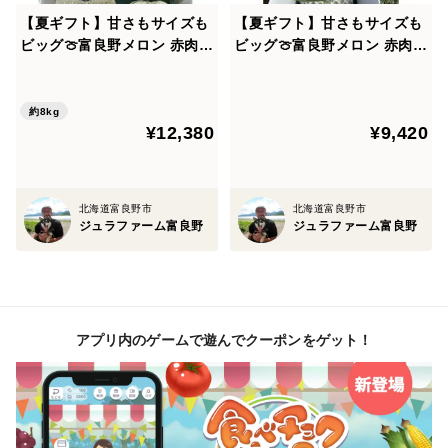
【夏ギフト】甘さもサイズも
【夏ギフト】甘さもサイズも
ビッグ🍈富良野メロン 赤肉4
ビッグ🍈富良野メロン 赤肉3
玉か5玉入り（計8kg以上）
玉（特大玉）各約2.0kg お
お中元やギフトに大人気🎁
中元やギフトに大人気🎁
約8kg
¥12,380
¥9,420
北海道富良野市
北海道富良野市
ジュラファーム富良野
ジュラファーム富良野
アプリ内のゲームで遊んでクーポンをゲット！