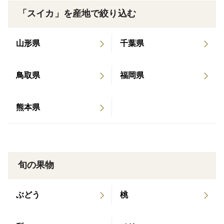
2012年10月「北海道新聞」で紹介されました。
います。お早めにご検討ください。
「スイカ」を産地で絞り込む
🍉 「御中元」などのお熨斗のご要望を承ります。「特
山形県
千葉県
記事項欄」に“表書”きと”名入れ”をお申し付けくださ
い。当欄にご記入の無い場合は、お熨斗の添付は出来か
鳥取県
福岡県
ねますのでご了承ください。
熊本県
🍉 お品には、納品書など金額の判るものは一切同封し
ておりません。
旬の果物
ぶどう
桃