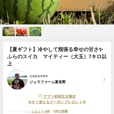
【夏ギフト】冷やして頬張る幸せの甘さ✨
ふらのスイカ マイティー（大玉）7キロ以
上
北海道富良野市
ジュラファーム富良野
アプリ初回注文限定
今すぐ使えるクーポンプレゼント中
-
4件の投稿
レビュー 0件