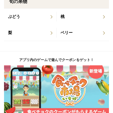
旬の果物
く当たりハズレがありません
ぶどう
桃
品種の特徴
梨
ベリー
特に大きくて美しいラブコールメロンを発送いたします
保存方法など
アプリ内のゲームで遊んでクーポンをゲット！
発送は収穫が始まりましたら、予約順に発送してまいり
ます
着日指定は出来ませんのでご了承ください
予約販売となります