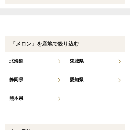
栽培・生産のこだわり
ほかの時期はトマトやミニトマトを長く栽培してますの
で、
「メロン」を産地で絞り込む
1年に1週間ほどこの時期だけしかないラブコールメロン
です
北海道
茨城県
今年は6月24日から29日頃発送します
1粒の種から1玉を厳選して残し、大切に育てます
静岡県
愛知県
園主が毎日、温度管理と水管理を調整しながら、長年の
経験と失敗により学んだことを生かして、暑い中ハウス
熊本県
の中で作業し、心を込めて栽培してきました
またミツバチが花粉を運んでくれ交配をして、花が咲く
のもひと手間かけて揃えますので、どのメロンも美味し