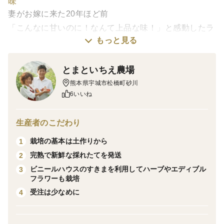
味
妻がお嫁に来た20年ほど前
「こんなに甘いのに！なんて上品な味！」と感動したラ
もっと見る
ブコールメロン
爽やかなのにしっかり甘い！ん〜表現が難しいのでぜひ
とまといちえ農場
味わっていただきたい！
熊本県宇城市松橋町砂川
とまといちえ農場ではもう40年ほどこのラブコールメロ
6いいね
ンを栽培しております
果肉はうっすら黄緑のメロンです
生産者のこだわり
しっかり甘くなったのを確認して収穫を始めるので、あ
栽培の基本は土作りから
1
とはお好みのやわらかさになるのを待って食べてくださ
完熟で新鮮な採れたてを発送
2
い
ビニールハウスのすきまを利用してハーブやエディブル
3
フラワーも栽培
届いてすぐ食べていただいてもしっかりと甘いです。果
受注は少なめに
4
肉は固めですがおススメです
収穫日、食べ頃など記入したパンフレットを入れており
ます