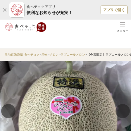
食べチョクアプリ
アプリで開く
便利なお知らせが充実！
メニュー
産地直送通販 食べチョク
果物
メロン
ラブコールメロン
【今週限定】ラブコールメロンは