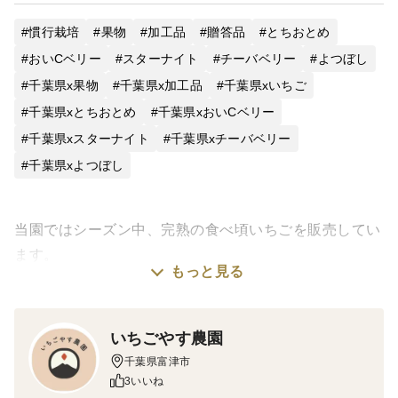
慣行栽培
果物
加工品
贈答品
とちおとめ
おいCベリー
スターナイト
チーバベリー
よつぼし
千葉県x果物
千葉県x加工品
千葉県xいちご
千葉県xとちおとめ
千葉県xおいCベリー
千葉県xスターナイト
千葉県xチーバベリー
千葉県xよつぼし
当園ではシーズン中、完熟の食べ頃いちごを販売してい
ます。
もっと見る
その完熟いちごを収穫したその日のうちに冷凍していま
すので、香り豊かで濃厚な冷凍いちごに仕上がりまし
いちごやす農園
た！
千葉県富津市
3いいね