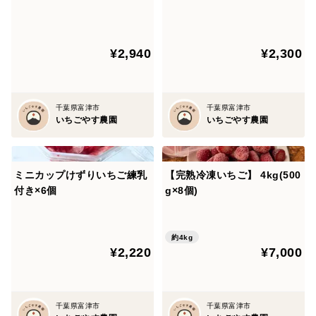
・1袋200g入り(チャック付きスタンド袋)
※写真のチャック付き袋は色など変更となる場合がござ
いますが、内容量は変わりませんのでご了承ください。
¥2,940
¥2,300
・食べやすい小粒〜中粒入り
※写真はイメージです。
千葉県富津市
千葉県富津市
いちごやす農園
いちごやす農園
※熨斗対応可(名入れ不可)
特記事項にのしの表書きをお願いいたします。
例→御中元
ミニカップけずりいちご練乳
【完熟冷凍いちご】 4kg(500
付き×6個
g×8個)
【賞味期限】
約4kg
2026年11月末日まで
¥2,220
¥7,000
千葉県富津市
千葉県富津市