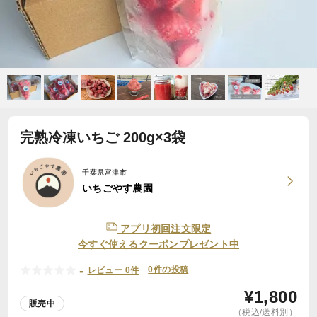
完熟冷凍いちご 200g×3袋
千葉県富津市
いちごやす農園
アプリ初回注文限定
今すぐ使えるクーポンプレゼント中
-
0件の投稿
レビュー 0件
¥
1,800
販売中
（税込/送料別）