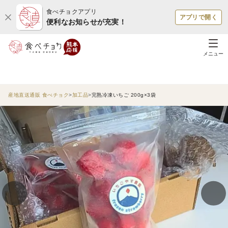
食べチョクアプリ
アプリで開く
便利なお知らせが充実！
メニュー
産地直送通販 食べチョク
加工品
完熟冷凍いちご 200g×3袋