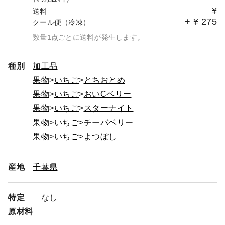
¥
送料
+
¥
275
クール便（冷凍）
数量1点ごとに送料が発生します。
種別
加工品
果物
いちご
とちおとめ
果物
いちご
おいCベリー
果物
いちご
スターナイト
果物
いちご
チーバベリー
果物
いちご
よつぼし
産地
千葉県
特定
なし
原材料