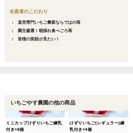
【食べ方】
・砂糖、レモン汁と煮詰めてジャムやソースに。
生産者のこだわり
・牛乳とミキサーにかけて、いちごスムージーに。
直売専門いちご農家ならではの苺
1
・アイス代わりにそのまま食べてもよし！
園主厳選！朝採れ食べごろ苺
2
・ヨーグルトに添えて朝食に。
皆様の笑顔が見たい！
3
いちごジャムやソースを作って、それを冷凍いちごにか
けて食べたりなど、アレンジがいろいろできて便利な冷
凍いちごです！
【商品内容】
・当園で栽培している品種(おいCベリー、よつぼし、ス
ターナイト、チーバベリー、とちおとめ、ベリーポップ
いちごやす農園の他の商品
はるひ、かおり野、あまおとめ、やよいひめ)のミック
スまたは1品種です。品種などはお選びいただけませ
ミニカップけずりいちご練乳
けずりいちご(レギュラー)練
ん。
付き×8個
乳付き×4個