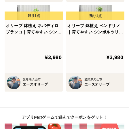
オリーブは「乾燥が好き」と誤解されることがあります
が、実は水を好み、日当たりの良い環境が大好きです。
鉢植えの場合、土の表面が乾燥したら、鉢底から抜ける
オリーブ 鉢植え ネバディロ
オリーブ 鉢植え ペンドリノ
ほどたっぷり水を与えましょう。ただし、過剰な水やり
ブランコ｜育てやすい シンボ
｜育てやすい シンボルツリ
ルツリー・盆栽にも最適 18
ー・盆栽にも最適 17
は根腐れを引き起こすため、土が乾いたら与えることを
心掛けてください。
¥3,980
¥3,980
※撮影時期や剪定作業により、商品画像とイメージが異
なる場合があります。
愛知県犬山市
愛知県犬山市
エースオリーブ
エースオリーブ
アプリ内のゲームで遊んでクーポンをゲット！