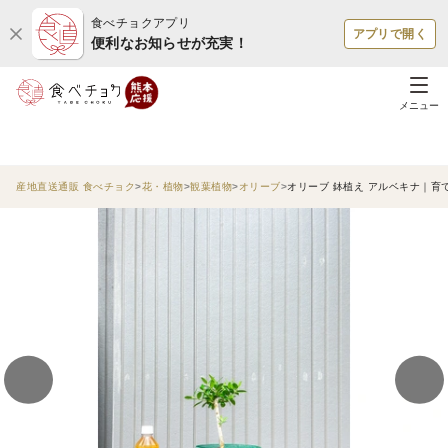
食べチョクアプリ
アプリで開く
便利なお知らせが充実！
メニュー
産地直送通販 食べチョク
花・植物
観葉植物
オリーブ
オリーブ 鉢植え アルベキナ｜育