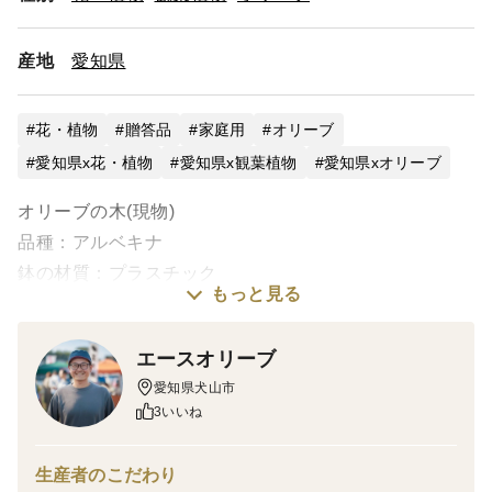
産地
愛知県
花・植物
贈答品
家庭用
オリーブ
愛知県x花・植物
愛知県x観葉植物
愛知県xオリーブ
オリーブの木(現物)
品種：アルベキナ
鉢の材質：プラスチック
もっと見る
今年の春先に切り戻したオリーブの鉢植えです。
エースオリーブ
愛知県犬山市
3いいね
オリーブの花言葉は「平和」と「知恵」。これらは旧約
生産者のこだわり
聖書とギリシャ神話に由来しており、深い意味が込めら