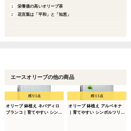
栄養価の高いオリーブ茶
1
れています。
花言葉は「平和」と「知恵」
2
さらに、オリーブは自家受粉が難しいため、2本以上の
木を植えると実がつきやすく、「夫婦の木」や「幸せを
呼ぶ木」としても知られています。また、樹齢が長いた
め「長寿の木」とも称されます。
そんなオリーブの木は、さまざまな贈り物としても喜ば
れています。
- 結婚式の贈り物や植樹式として
エースオリーブの他の商品
- 新築、引越し祝いとして
- 開店祝いとして
- 誕生の記念樹として
さまざまな場面で選ばれています。そして、観賞用のシ
オリーブ 鉢植え ネバディロ
オリーブ 鉢植え アルベキナ
ブランコ｜育てやすい シンボ
｜育てやすい シンボルツリ
ンボルツリーとしても最適です！
ルツリー・盆栽にも最適 25
ー・盆栽にも最適 24