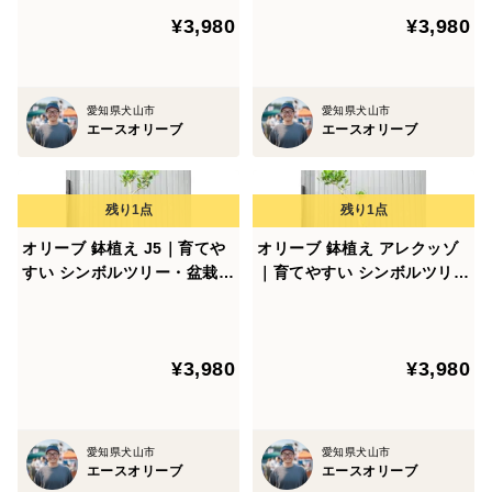
¥3,980
¥3,980
オリーブは春先の3、4月頃から新芽を成長させ、5、6
月には小さな白い花が咲きます。2品種以上あれば受粉
愛知県犬山市
愛知県犬山市
しやすく、実をつけやすくなります。収穫時期は、9月
エースオリーブ
エースオリーブ
から12月にかけて行うことができますので、塩漬けや自
家製オリーブオイル作りにも挑戦できます！
成長を促すために、以下の肥料が効果的です。
オリーブ 鉢植え J5｜育てや
オリーブ 鉢植え アレクッゾ
すい シンボルツリー・盆栽に
｜育てやすい シンボルツリ
- 2、3月：一年のスタート時に「がんばってね肥料」
も最適 22
ー・盆栽にも最適 19
- 鉢植えは6月：夏を乗り切るための「夏乗り切っていこ
うぜ肥料」
- 10月：収穫後には「今シーズンもお疲れ様でした肥
¥3,980
¥3,980
料」
愛知県犬山市
愛知県犬山市
エースオリーブ
エースオリーブ