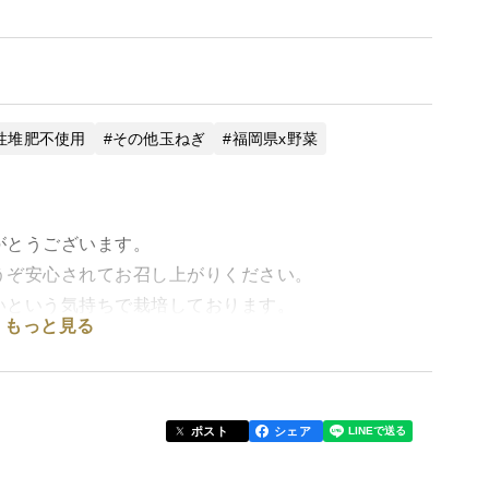
性堆肥不使用
その他玉ねぎ
福岡県x野菜
がとうございます。
うぞ安心されてお召し上がりください。
いという気持ちで栽培しております。
もっと見る
。
ださい。
ポスト
シェア