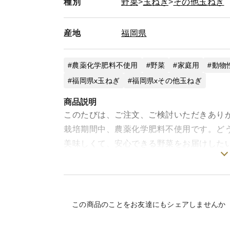
種別
野菜
玉ねぎ
その他玉ねぎ
産地
福岡県
農薬化学肥料不使用
野菜
家庭用
動物
福岡県x玉ねぎ
福岡県xその他玉ねぎ
商品説明
このたびは、ご注文、ご検討いただきあり
栽培期間中、農薬化学肥料不使用です。ど
美味しくて、安心できる野菜をお届けした
どうぞよろしくお願いいたします。
少量をご希望の方にオススメな玉ねぎです
カレーライスや肉ジャガにどうぞお試しく
この商品のことをお友達にもシェアしませんか
※画像はイメージです。