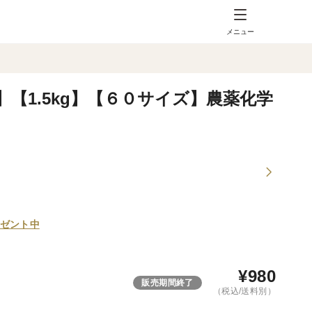
メニュー
【1.5kg】【６０サイズ】農薬化学
ゼント中
¥
980
販売期間終了
（税込/送料別）