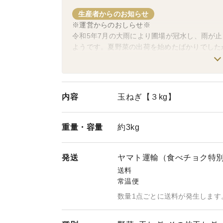
生産者からのお知らせ
※運営からのおしらせ※
令和5年7月の大雨により圃場が冠水し、雨が
ようです。夏野菜の出荷を始めたばかりでした
栽培期間中の農薬は不使用にこだわり、ふかふ
ん。応援をどうぞよろしくお願いいたします。
内容
玉ねぎ【３kg】
重量・
容量
約3kg
発送
ヤマト運輸（食べチョク特
送料
常温便
数量1点ごとに送料が発生します