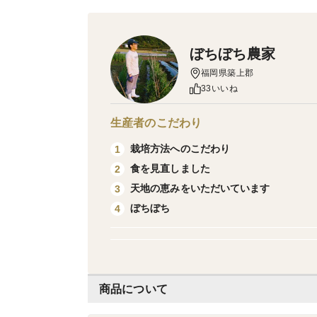
ぼちぼち農家
福岡県築上郡
33いいね
生産者のこだわり
栽培方法へのこだわり
1
食を見直しました
2
天地の恵みをいただいています
3
ぼちぼち
4
商品について