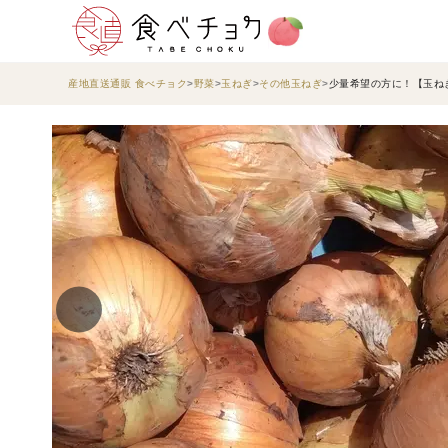
産地直送通販 食べチョク
野菜
玉ねぎ
その他玉ねぎ
少量希望の方に！【玉ねぎ