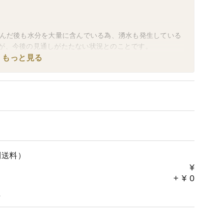
止んだ後も水分を大量に含んでいる為、湧水も発生している
が、今後の見通しがたたない状況とのことです。
かの土で、少量多品種の生産をされているぼちぼち農家さ
もっと見る
別送料）
¥
+
¥
0
。