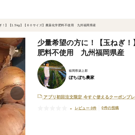
！】【1.5kg】【６０サイズ】農薬化学肥料不使用 九州福岡県産
少量希望の方に！【玉ねぎ！】
肥料不使用 九州福岡県産
福岡県築上郡
ぼちぼち農家
アプリ初回注文限定
今すぐ使えるクーポンプレ
-
0件の投稿
レビュー 0件