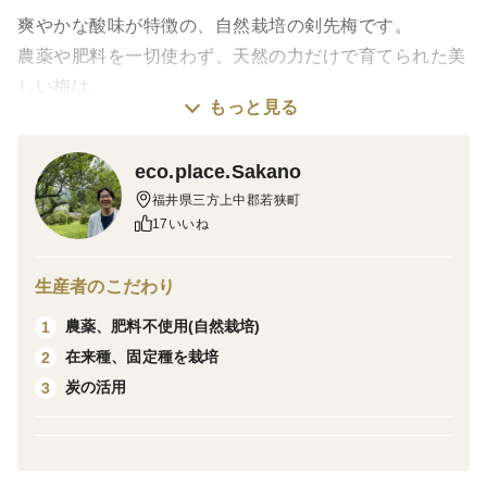
爽やかな酸味が特徴の、自然栽培の剣先梅です。
農薬や肥料を一切使わず、天然の力だけで育てられた美
しい梅は、
もっと見る
自然の恵みをたっぷりと感じられる一品です。
梅酒、梅シロップに向いています。
eco.place.Sakano
福井県三方上中郡若狭町
福井県の在来種であり、病気に強く、農薬不使用にもか
17いいね
かわらず比較的外観も綺麗な品種です。
樹の本数が少なく収穫量が限られているため、数量限定
生産者のこだわり
のお届けとなリます。
農薬、肥料不使用(自然栽培)
1
お早めにご注文ください。
在来種、固定種を栽培
2
炭の活用
3
※６月８日頃より順次発送いたします。