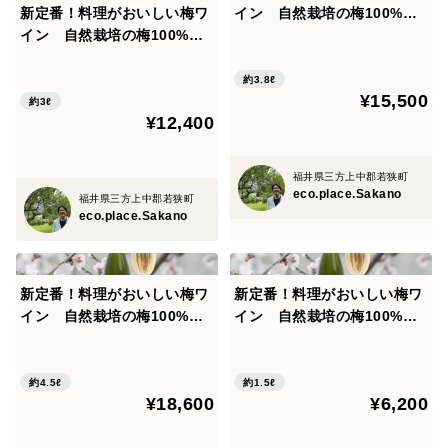
新定番！料理がおいしい梅ワ
イン 自然栽培の梅100%使
イン 自然栽培の梅100%使
用(無添加) Japanese aprico
用(無添加) Japanese aprico
t sparkling wine 'TIES+' 75
t sparkling wine 'TIES+' 75
0ml 5本セット
約3.8ℓ
¥15,500
0ml 4本セット
約3ℓ
¥12,400
福井県三方上中郡若狭町
eco.place.Sakano
福井県三方上中郡若狭町
eco.place.Sakano
新定番！料理がおいしい梅ワ
新定番！料理がおいしい梅ワ
イン 自然栽培の梅100%使
イン 自然栽培の梅100%使
用(無添加) Japanese aprico
用(無添加) Japanese aprico
t sparkling wine 'TIES+' 75
t sparkling wine 'TIES+' 75
0ml 6本セット
0ml 2本セット
約4.5ℓ
約1.5ℓ
¥18,600
¥6,200