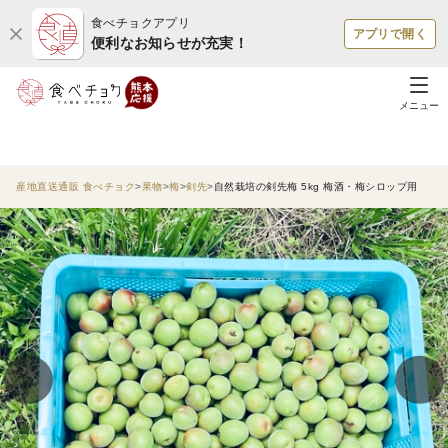
食べチョクアプリ
アプリで開く
便利なお知らせが充実！
メニュー
産地直送通販 食べチョク
果物
梅
剣先
自然栽培の剣先梅 5kg 梅酒・梅シロップ用