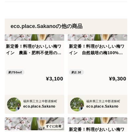
eco.place.Sakanoの他の商品
新定番！料理がおいしい梅ワ
新定番！料理がおいしい梅ワ
イン 農薬・肥料不使用の梅
イン 自然栽培の梅100%使
100%使用(無添加) Japanes
用(無添加) Japanese aprico
e apricot sparkling wine 'T
t sparkling wine 'TIES+' 75
IES+' 750ml
0ml 3本セット
約750mℓ
約2.3ℓ
¥3,100
¥9,300
福井県三方上中郡若狭町
福井県三方上中郡若狭町
eco.place.Sakano
eco.place.Sakano
すぐに出荷
新定番！料理がおいしい梅ワ