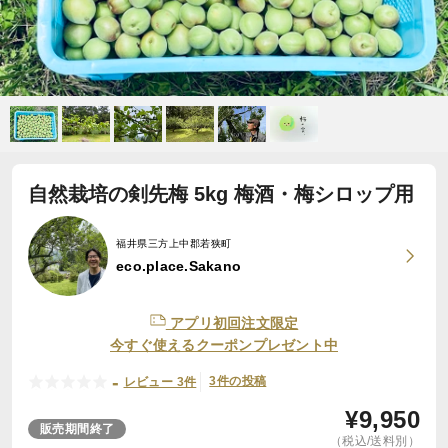
自然栽培の剣先梅 5kg 梅酒・梅シロップ用
福井県三方上中郡若狭町
eco.place.Sakano
アプリ初回注文限定
今すぐ使えるクーポンプレゼント中
-
3件の投稿
レビュー 3件
¥
9,950
販売期間終了
（税込/送料別）