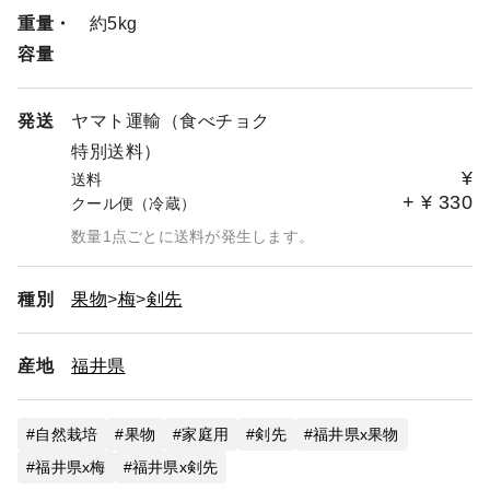
重量・
約5kg
容量
発送
ヤマト運輸（食べチョク
特別送料）
¥
送料
+
¥
330
クール便（冷蔵）
数量1点ごとに送料が発生します。
種別
果物
梅
剣先
産地
福井県
自然栽培
果物
家庭用
剣先
福井県x果物
福井県x梅
福井県x剣先