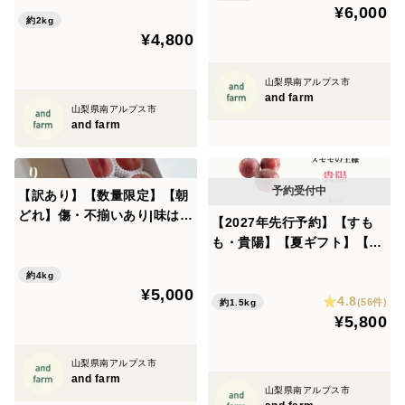
約5~8玉
¥6,000
約2kg
¥4,800
山梨県南アルプス市
and farm
山梨県南アルプス市
and farm
【訳あり】【数量限定】【朝
どれ】傷・不揃いあり|味はそ
【2027年先行予約】【すも
のまま、おうちで気軽に旬の
も・貴陽】【夏ギフト】【朝
桃 約4kg 約9~14玉
どれ】一生に一度は食べた
約4kg
い！王様のひと玉！ 約5~9玉
¥5,000
4.8
(56件)
約1.5kg
¥5,800
山梨県南アルプス市
and farm
山梨県南アルプス市