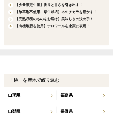
🎯【こんな方におすすめです】
【少量限定生産】香りと甘さを引き出す！
1
•サクとろ食感の桃が好きな方
【除草剤不使用、草生栽培】木のチカラを活かす！
2
•甘みと食感のバランスを楽しみたい方
【完熟収穫のものをお届け】美味しさの決め手！
3
•旬の桃を、農家直送で新鮮なうちに味わいたい方
【有機堆肥を使用】テロワールを忠実に表現！
4
🍑【お届けする品種】
なつっこ
しっかりと乗った甘みと豊かな香りが特徴。
食べごたえのある食感は、ジューシーな桃に慣れた方に
も新鮮な驚きを与えてくれます。
追熟によってさらに甘みが引き立ち、日持ちもするため
ギフトにもぴったり。
「桃」を産地で絞り込む
まさに“夏のごちそう”と呼ぶにふさわしい一玉です。
山形県
福島県
📦【内容量・発送について】
約2kg（約5〜6玉）または
山梨県
長野県