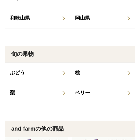
約4kg（約10〜12玉）
•発送時期：7月中旬〜下旬、収穫状況に応じて順次発送
和歌山県
岡山県
•配送方法：冷蔵
🧊【保存・お召し上がり方】
届いた桃は、常温または冷蔵庫で保存可能です。
旬の果物
硬めの食感を楽しみたい場合は冷蔵庫で保存を。
追熟による変化を楽しみたい場合は常温でしばらく置
き、食べる前に冷やすのがおすすめです。
ぶどう
桃
梨
ベリー
and farmの他の商品