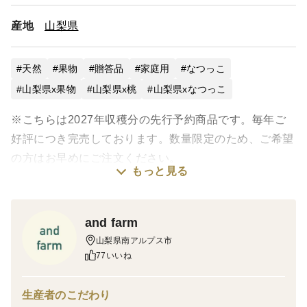
産地
山梨県
天然
果物
贈答品
家庭用
なつっこ
山梨県x果物
山梨県x桃
山梨県xなつっこ
※こちらは2027年収穫分の先行予約商品です。毎年ご
好評につき完売しております。数量限定のため、ご希望
の方はお早めにご注文ください。
もっと見る
📍【旬を味わう、サクとろ桃「なつっこ」！】
夏の盛りにぴったりな桃「なつっこ」は、濃厚な甘さが
and farm
魅力。
山梨県南アルプス市
and farmのある山梨県南アルプス市から、食べごたえ
77いいね
たっぷりの桃を産地直送でお届けします。
生産者のこだわり