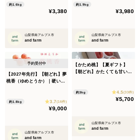
約1.6kg
約1.9kg
¥3,380
¥3,980
山梨県南アルプス市
山梨県南アルプス市
and farm
and farm
【かため桃】【夏ギフト】
【朝どれ】かたくても甘い桃
【2027年先行】【朝どれ】夢
好き必見！硬めの桃のリレー
桃香（ゆめとうか）｜硬い桃
が楽しめる！約3kg 約7~10
の常識を超える希少な新品
4.5
玉
(33件)
約3kg
種 約1.8kg 約4~7玉
¥5,700
3.7
(16件)
約1.8kg
¥9,000
山梨県南アルプス市
and farm
山梨県南アルプス市
and farm