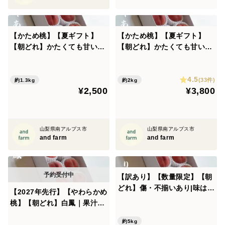
【かため桃】【夏ギフト】
【かため桃】【夏ギフト】
【朝どれ】かたくても甘い桃
【朝どれ】かたくても甘い桃
好き必見！硬めの桃のリレー
好き必見！硬めの桃のリレー
が楽しめる！約1.3kg 約3~5
が楽しめる！約2kg 約4~7玉
4.5
玉
(33件)
約1.3kg
約2kg
¥2,500
¥3,800
山梨県南アルプス市
山梨県南アルプス市
and farm
and farm
【訳あり】【数量限定】【朝
どれ】傷・不揃いあり|味はそ
【2027年先行】【やわらかめ
のまま、おうちで気軽に旬の
桃】【朝どれ】白鳳｜果汁あ
桃 約5kg 約10~16玉
ふれる定番やわらか桃 約2kg
約5kg