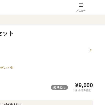
メニュー
本セット
ゼント中
¥
9,000
売り切れ
（税込/送料別）
ここがイチオシ／