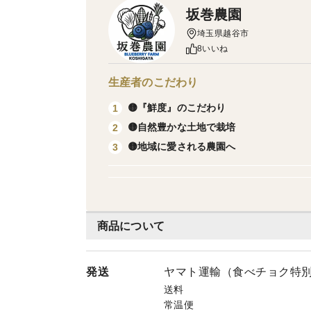
坂巻農園
埼玉県越谷市
8いいね
生産者のこだわり
🟡『鮮度』のこだわり
1
🟡自然豊かな土地で栽培
2
🟡地域に愛される農園へ
3
商品について
発送
ヤマト運輸（食べチョク特
送料
常温便