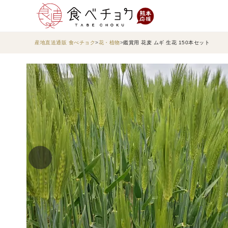
産地直送通販 食べチョク
花・植物
鑑賞用 花麦 ムギ 生花 150本セット