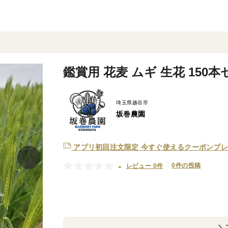
鑑賞用 花麦 ムギ 生花 150
埼玉県越谷市
坂巻農園
アプリ初回注文限定
今すぐ使えるクーポンプレ
-
0件の投稿
レビュー 0件
＼