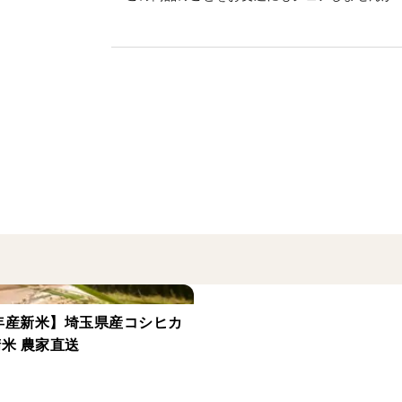
※写真では50本ずつビニールで包装してあ
ので、新聞紙で包んでおまとめ致します。
※画像は スマホでの撮影のため、色が正確
※生花なので輸送中の痛み等は保証出来か
年産新米】埼玉県産コシヒカ
 精米 農家直送