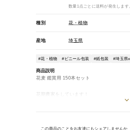
数量1点ごとに送料が発生します
種別
花・植物
産地
埼玉県
花・植物
ビニール包装
紙包装
埼玉県
商品説明
花麦 鑑賞用 150本セット
花期農家をしています！
農園で採れた新鮮をお花をお届けします！
花麦の生花を150本まとめての販売です。
長さは様々ですが大体40cm程です。
この商品のことをお友達にもシェアしませんか