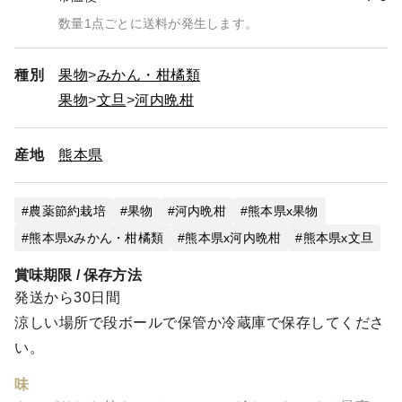
数量1点ごとに送料が発生します。
種別
果物
みかん・柑橘類
果物
文旦
河内晩柑
産地
熊本県
農薬節約栽培
果物
河内晩柑
熊本県x果物
熊本県xみかん・柑橘類
熊本県x河内晩柑
熊本県x文旦
賞味期限 / 保存方法
発送から30日間
涼しい場所で段ボールで保管か冷蔵庫で保存してくださ
い。
味