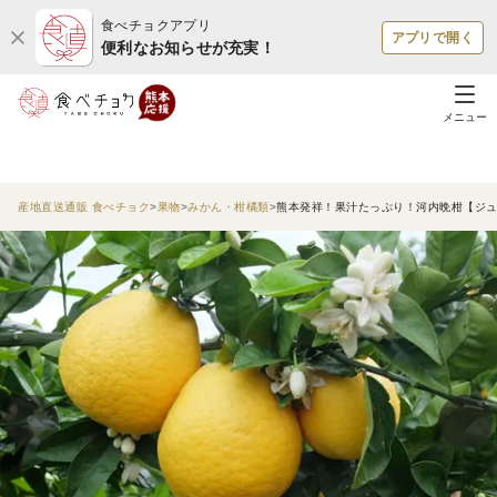
食べチョクアプリ
アプリで開く
便利なお知らせが充実！
メニュー
産地直送通販 食べチョク
果物
みかん・柑橘類
熊本発祥！果汁たっぷり！河内晩柑【ジュ