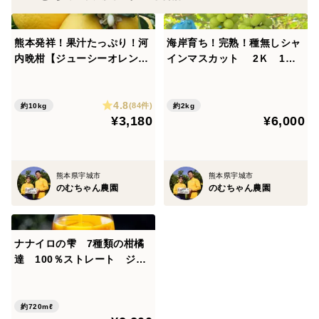
熊本発祥！果汁たっぷり！河
海岸育ち！完熟！種無しシャ
内晩柑【ジューシーオレン
インマスカット 2Ｋ 1箱
ジ】j樹齢40年 訳あり10K
（4-5房） 九州 熊本 特別
栽培
4.8
(84件)
約10kg
約2kg
¥3,180
¥6,000
熊本県宇城市
熊本県宇城市
のむちゃん農園
のむちゃん農園
ナナイロの雫 7種類の柑橘
達 100％ストレート ジュ
ース 2本（720ml）低農薬
栽培 九州 熊本 不知火
産
約720mℓ