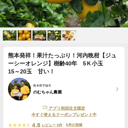
熊本発祥！果汁たっぷり！河内晩柑【ジュ
ーシーオレンジ】樹齢40年 5Ｋ小玉
15～20玉 甘い！
熊本県宇城市
のむちゃん農園
アプリ初回注文限定
今すぐ使えるクーポンプレゼント中
4.8
6件の投稿
レビュー 6件