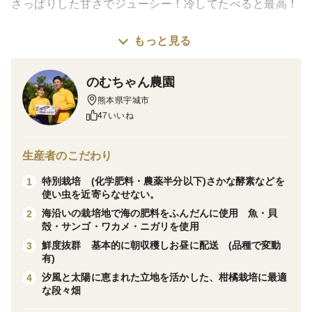
さっぱりした甘さでジューシー！冷してたべると最高！
栽培・生産のこだわり
もっと見る
海の肥料（魚・ワカメ・貝・サンゴ）をたくさん使用し
魚の酵素で病気に強い元気な木を栽培
のむちゃん農園
樹齢15～40年のレアな木
熊本県宇城市
47いいね
農薬の節減率 40％
産地の特徴
生産者のこだわり
不知火海の沿岸で栽培
特別栽培 (化学肥料・農薬半分以下)さかな酵素などを
1
熊本発祥の河内晩柑 地元不知火町では【ジューシーオ
使い虫を近寄らなせない。
レンジ】と言われております。
海沿いの栽培地で海の肥料をふんだんに使用 魚・貝
2
殻・サンゴ・ワカメ・ニガリを使用
鮮度抜群 基本的に朝収穫しお昼に配送 (品種で変動
3
有)
汐風と太陽に恵まれた立地を活かした、柑橘栽培に最適
4
な段々畑