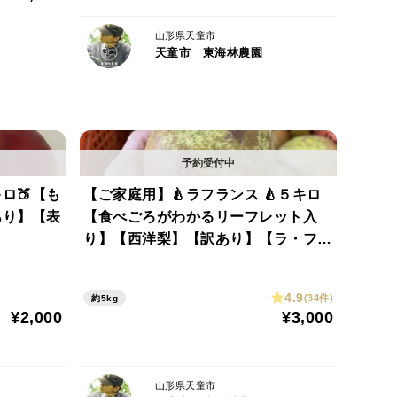
山形県天童市
天童市 東海林農園
氷水を張り さくらんぼを３０秒ほど軽く洗う。
な触感になります。水に漬けすぎると水っぽくなるので
ます。あくまでご家庭で召し上がっていただく用です。
。
ロ🍑【も
【ご家庭用】🍐ラフランス 🍐５キロ
あり】【表
【食べごろがわかるリーフレット入
ルに入れて発送いたします。箱のデザインは変わる場合
り】【西洋梨】【訳あり】【ラ・フラ
ンス】【玉数指定🉑】
4.9
(34件)
約5kg
が前後する場合があります。
¥2,000
¥3,000
時間指定の設定をお願いします。
山形県天童市