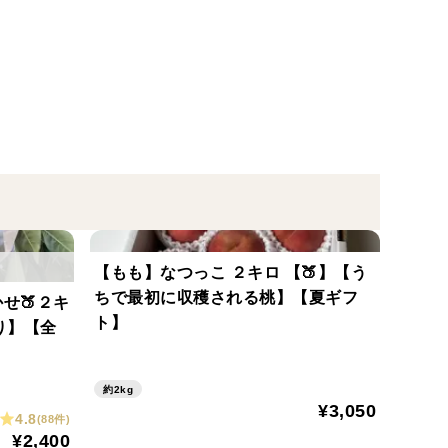
じると果汁がじゅわっと広がります。
らんぼ”と思わせてくれる味。ついつい手が止まらな
【もも】なつっこ ２キロ 【🍑】【う
ちで最初に収穫される桃】【夏ギフ
せ🍑２キ
ト】
り】【全
くらんぼです。
約2kg
れませんが、送料を考慮すると、２箱を別々にご購入
¥3,050
4.8
(88件)
討ください。
¥2,400