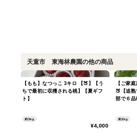
天童市 東海林農園の他の商品
【もも】なつっこ 3キロ 【🍑】【う
【ご家庭
ちで最初に収穫される桃】【夏ギフ
🍑【追
ト】
部で６品
約3kg
約2kg
¥4,000