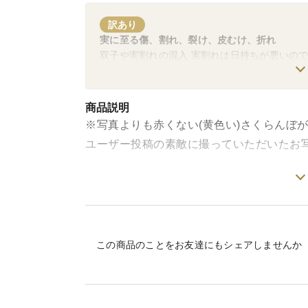
ラストゴールド🍑
訳あり
実に至る傷、割れ、裂け、皮むけ、折れ
〜なつっこ、おどろき、玉うさぎをご予約いた
双子や実割れの混入 実割れは日持ちが悪いの
天候により収穫時期が当初お伝えしていた時期
しますのでご了承いただければ幸いです。なお
商品説明
※写真よりも赤くない(黄色い)さくらんぼ
ユーザー投稿の素敵に撮っていただいたお
□商品概要
品 種：佐藤錦
この商品のことをお友達にもシェアしませんか
等 級：◯秀品以上
サイズ：M以上
産 地：山形県天童市