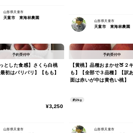
□おすすめのお召し上がり方
山形県天童市
天童市 東海林農園
食べる直前に 大きめのボウルにたっぷりの
山形県天童市
天童市 東海林農園
すると 甘みが際立ち、収穫したてのよう
食べる分だけするのがおすすめです。
□双子や少々の割れなどが入る場合があり
ご贈答には向きませんのでご了承ください
ゅっとした食感】さくら白桃
【黄桃】品種おまかせ🍑２キ
【最初はパリパリ】【もも】
も】【全部で３品種】【訳
□写真２枚目の斜めの仕切りがある段ボー
面は赤いが中は黄色い桃】
があります。
約2kg
□発送時期は6月上中旬頃を見込んでいます
¥3,250
□お届け日指定は商品の特性上できません。
なるべく一回の配達でお手元に届くように
山形県天童市
山形県天童市