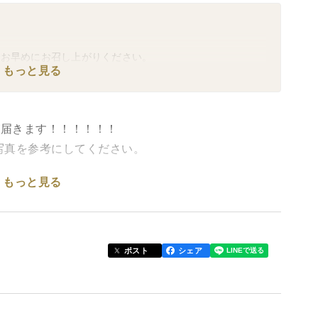
だいたお客様へ〜
でお早めにお召し上がりください。
より早まる可能性があります。美味しい時期にお届けいた
もっと見る
、商品ページは修正済みです。
が届きます！！！！！！
写真を参考にしてください。
もっと見る
ポスト
シェア