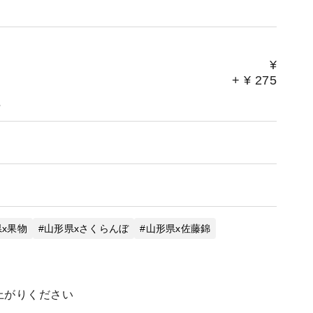
¥
+
¥
275
。
x果物
山形県xさくらんぼ
山形県x佐藤錦
上がりください