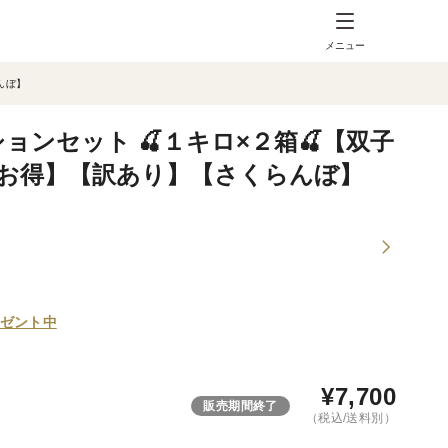
メニュー
んぼ】
ョンセット 🍒１キロ×２箱🍒【双子
お得】【訳あり】【さくらんぼ】
ゼント中
¥
7,700
販売期間終了
（税込/送料別）