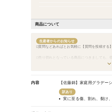
商品について
生産者からのお知らせ
□質問などあればとお気軽に【質問を投稿する
□売り切れとなっている商品につきましても、
れば、お気に入り登録をしてお待ちいただけま
【桃とすももの旬の時期のめやす】
内容
【佐藤錦】家庭用グラデーシ
７月下旬
訳あり
貴陽(すもも)〜全部収穫☺︎
実に至る傷、割れ、裂け
８月上旬