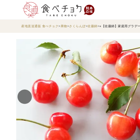
産地直送通販 食べチョク
果物
さくらんぼ
佐藤錦
⭐︎【佐藤錦】家庭用グラデ