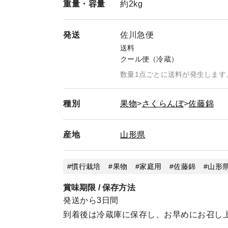
なつっこ🍑〜収穫中〜
重量・
容量
約2kg
太陽(すもも)〜そろそろ〜
発送
８月中旬
佐川急便
おどろき🍑
送料
エレファントハート(すもも)
クール便（冷蔵）
玉うさぎ🍑
数量1点ごとに送料が発生します
８月下旬
川中島白桃🍑
種別
果物
さくらんぼ
佐藤錦
美晴白桃🍑
あぶくま🍑
産地
山形県
９月上旬
黄貴妃🍑
慣行栽培
果物
家庭用
佐藤錦
山形県
伊達白桃🍑
賞味期限 / 保存方法
９月中旬
発送から3日間
さくら白桃🍑
青空むすめ🍑
到着後は冷蔵庫に保存し、お早めにお召し
エンジェルラダー🍑