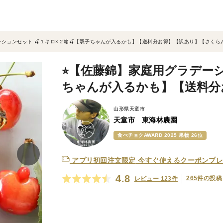
ーションセット 🍒１キロ×２箱🍒【双子ちゃんが入るかも】【送料分お得】【訳あり】【さくら
⭐︎【佐藤錦】家庭用グラデーシ
ちゃんが入るかも】【送料分
山形県天童市
天童市 東海林農園
食べチョクAWARD 2025 果物 26位
アプリ初回注文限定
今すぐ使えるクーポンプレ
4.8
265件の投稿
レビュー 123件