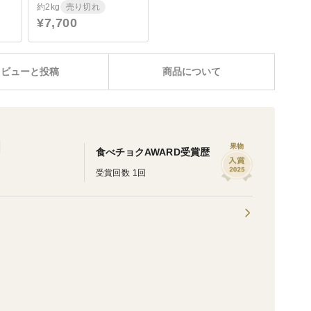
約2kg
売り切れ
¥7,700
レビューと投稿
商品について
園
果物
食べチョクAWARD受賞歴
受賞回数 1回