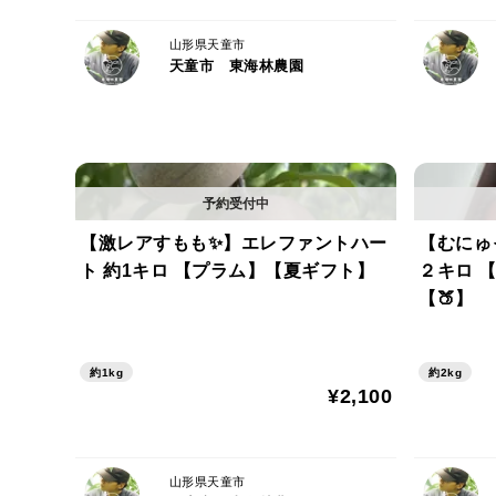
山形県天童市
天童市 東海林農園
【激レアすもも✨】エレファントハー
【むに
ト 約1キロ 【プラム】【夏ギフト】
２キロ 
【🍑】
約1kg
約2kg
¥2,100
山形県天童市