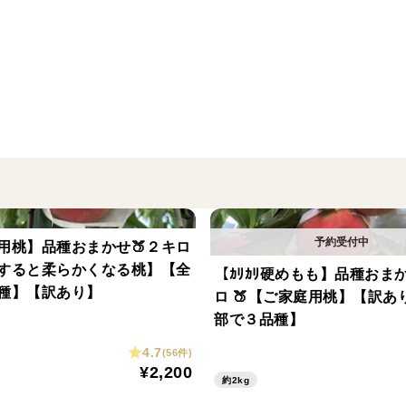
生 産：東海林農園
内容量：１キロ×２箱
□佐藤錦について
山形産のさくらんぼの王様「佐藤錦」
甘みと酸味のバランスが絶妙で、ひと口か
すっきりとした甘酸っぱさで、“これぞさく
くなるおいしさです。
□着色の程度
用桃】品種おまかせ🍑２キロ
秀品＞◯秀品
熟すると柔らかくなる桃】【全
【ｶﾘｶﾘ硬めもも】品種おまか
となります。
種】【訳あり】
ロ 🍑【ご家庭用桃】【訳あ
果実の50%ほどがほんのり色付いているさ
部で３品種】
4.7
(56件)
□ 一見すると値段が高く感じられるかもし
¥2,200
約2kg
いただくよりもお得になっています。ご検