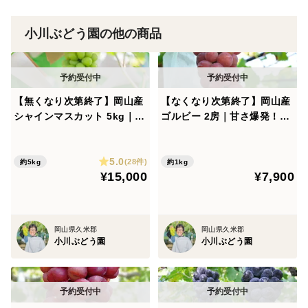
小川ぶどう園の他の商品
【無くなり次第終了】岡山産
【なくなり次第終了】岡山産
シャインマスカット 5kg｜フ
ゴルビー 2房｜甘さ爆発！ジ
ァミリーで楽しめる皮ごと食
ューシーすぎる赤紫の誘惑
べられる甘くてジューシーな
5.0
大粒・種なしぶどう！
(28件)
約5kg
約1kg
¥15,000
¥7,900
岡山県久米郡
岡山県久米郡
小川ぶどう園
小川ぶどう園