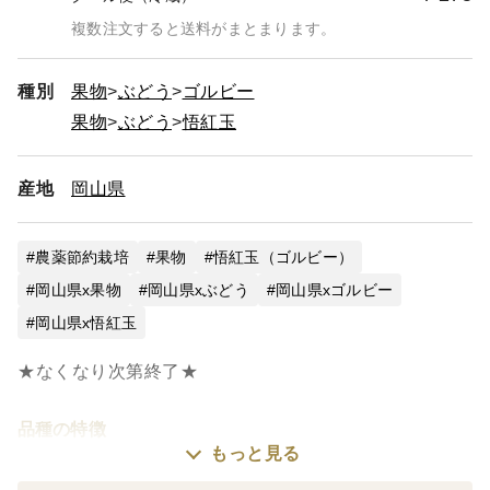
複数注文すると送料がまとまります。
種別
果物
ぶどう
ゴルビー
果物
ぶどう
悟紅玉
産地
岡山県
農薬節約栽培
果物
悟紅玉（ゴルビー）
岡山県x果物
岡山県xぶどう
岡山県xゴルビー
岡山県x悟紅玉
★なくなり次第終了★
品種の特徴
もっと見る
大粒で赤紫色の果皮を持ち、甘みが強く果汁が豊富。
美しい見た目と食べ応えのあるサイズの絶品ぶどう！