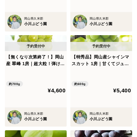
岡山県久米郡
岡山県久米郡
小川ぶどう園
小川ぶどう園
【無くなり次第終了！】岡山
【特秀品】岡山産シャインマ
産 翠峰 1房｜超大粒！弾ける
スカット 1房｜甘くてジュー
甘さに恋する夏を！
シー★高級感あふれる大粒・
種なしぶどう！
約700g
約600g
¥4,600
¥5,400
岡山県久米郡
岡山県久米郡
小川ぶどう園
小川ぶどう園