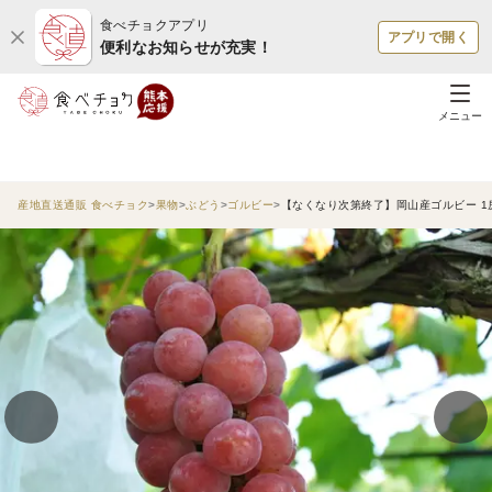
食べチョクアプリ
アプリで開く
便利なお知らせが充実！
メニュー
産地直送通販 食べチョク
果物
ぶどう
ゴルビー
【なくなり次第終了】岡山産ゴルビー 