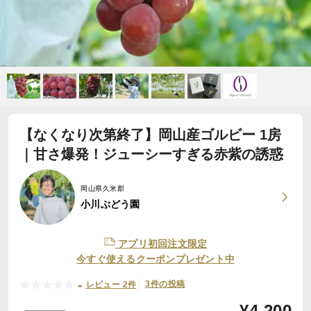
【なくなり次第終了】岡山産ゴルビー 1房
｜甘さ爆発！ジューシーすぎる赤紫の誘惑
岡山県久米郡
小川ぶどう園
アプリ初回注文限定
今すぐ使えるクーポンプレゼント中
-
3件の投稿
レビュー 2件
¥
4,200