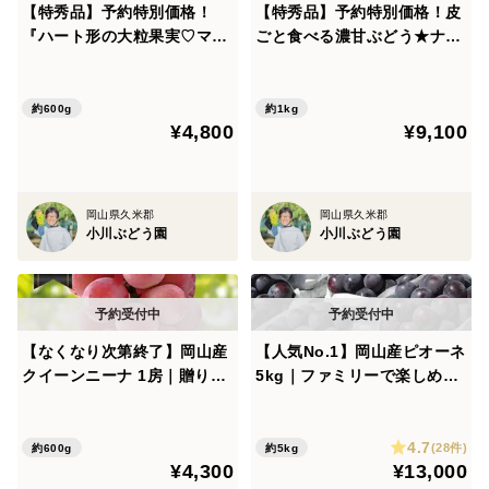
【特秀品】予約特別価格！
【特秀品】予約特別価格！皮
『ハート形の大粒果実♡マイ
ごと食べる濃甘ぶどう★ナガ
ハート』種なしで皮のまま食
ノパープル｜濃厚な甘さとし
べられる甘み豊かなぶどう！
っかり食感の極上ぶどう！2
1房
房
約600g
約1kg
¥4,800
¥9,100
岡山県久米郡
岡山県久米郡
小川ぶどう園
小川ぶどう園
【なくなり次第終了】岡山産
【人気No.1】岡山産ピオーネ
クイーンニーナ 1房｜贈り物
5kg｜ファミリーで楽しめる
に選ばれる赤紫の女王ぶどう
甘くてジューシーな大粒・種
なしぶどう！
4.7
(28件)
約600g
約5kg
¥4,300
¥13,000