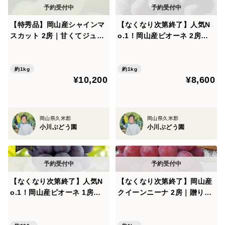
【特秀品】岡山産シャインマ
【なくなり次第終了】人気N
スカット 2房｜甘くてジュー
o.1！岡山産ピオーネ 2房｜
シー★高級感あふれる大粒・
種なし・大粒の産地直送で甘
種なしぶどう！
さたっぷりの美味しいぶどう
をお届け
約1kg
約1kg
¥10,200
¥8,600
岡山県久米郡
岡山県久米郡
小川ぶどう園
小川ぶどう園
【なくなり次第終了】人気N
【なくなり次第終了】岡山産
o.1！岡山産ピオーネ 1房｜
クイーンニーナ 2房｜贈り物
完熟新鮮産地直送！甘くてジ
に選ばれる赤紫の女王ぶどう
ューシーな極上ぶどう！