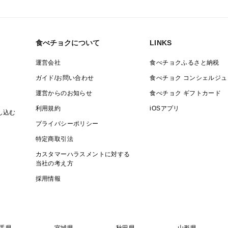
・午前中
・14:00～16:00
・16:00～18:00
食べチョクについて
LINKS
・18:00～20:00
・19:00～21:00
運営会社
食べチョクふるさと納税
ガイド/お問い合わせ
食べチョク コンシェルジュ
※クール便にて発送となります。届き次第
運営からのお知らせ
食べチョク ギフトカード
利用規約
iOSアプリ
し込む
※沖縄からの発送となりますので、到着が約
プライバシーポリシー
特定商取引法
カスタマーハラスメントに対する
■商品について
当社の考え方
※ゴールドバレルは品種の特性上、多冠芽
採用情報
す。多冠芽の商品も含まれますので、ご了
※パイナップルは、1番美味しいベストな