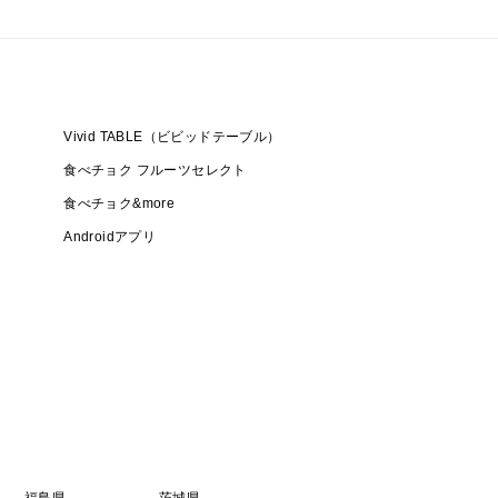
Vivid TABLE（ビビッドテーブル）
食べチョク フルーツセレクト
冷蔵庫での保管をお願い致します。
食べチョク&more
Androidアプリ
2～3日程かかります。
（葉っぱの冠部分が複数ある）が多い品種となりま
承下さい。
タイミングで収穫しておりますので、届いてすぐ召し上