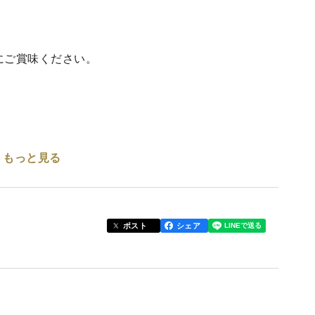
にご賞味ください。
もっと見る
ポスト
シェア
最高の一品！
しか収穫できない希少なパイナップルです。⾮常に糖
少価値が⾼い品種となっております。