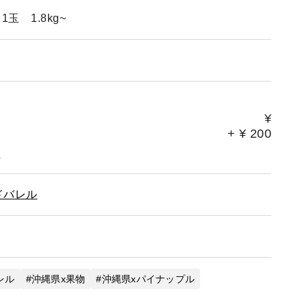
 1.8kg~
¥
+
¥
200
。
ドバレル
レル
沖縄県x果物
沖縄県xパイナップル