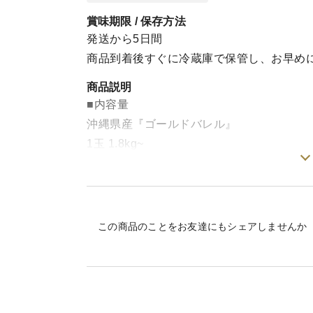
賞味期限 / 保存方法
発送から5日間
商品到着後すぐに冷蔵庫で保管し、お早め
商品説明
■内容量
沖縄県産『ゴールドバレル』
1玉 1.8kg~
【2026年7月頃より発送開始予定】
この商品のことをお友達にもシェアしませんか
🍍国産パイナップルの最⾼峰。常識を覆す
ゴールドバレルは、1年にわずか1ヶ⽉ほど
度も⾼く果汁も豊富。
栽培が難しく、また苗も出来にくい為、希