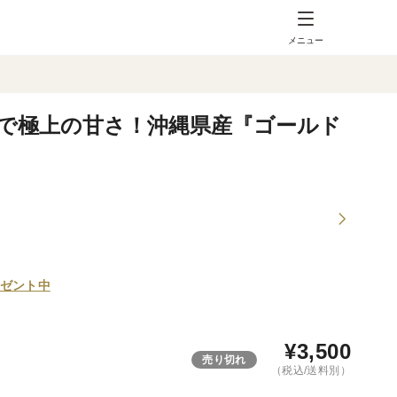
メニュー
ーで極上の甘さ！沖縄県産『ゴールド
ゼント中
¥
3,500
売り切れ
（税込/送料別）