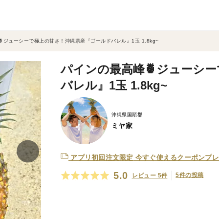
ジューシーで極上の甘さ！沖縄県産『ゴールドバレル』1玉 1.8kg~
パインの最高峰🍍ジューシ
バレル』1玉 1.8kg~
沖縄県国頭郡
ミヤ家
アプリ初回注文限定
今すぐ使えるクーポンプレ
5.0
5件の投稿
レビュー 5件