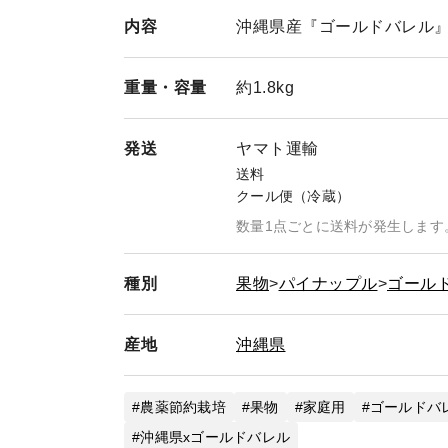
内容
沖縄県産『ゴールドバレル』1玉
重量・
容量
約1.8kg
発送
ヤマト運輸
送料
クール便（冷蔵）
数量1点ごとに送料が発生します
種別
果物
パイナップル
ゴール
産地
沖縄県
農薬節約栽培
果物
家庭用
ゴールドバ
沖縄県xゴールドバレル