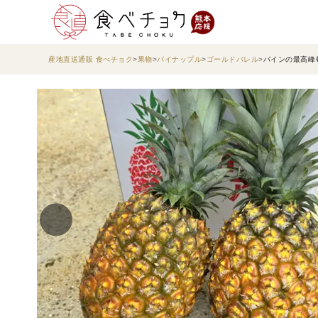
産地直送通販 食べチョク
果物
パイナップル
ゴールドバレル
パインの最高峰