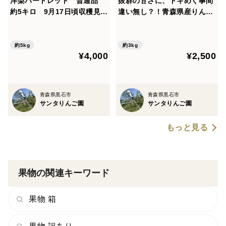
洋梨バートレット 普通品
抜群の甘さに、トキめく事間
約5キロ 9月17日頃収穫見込
違い無し？！青森県産りん
み 芳醇な香りと滑らかな舌
ご トキ 家庭用 約３キロ
触り 農家直送の限定品
約5kg
約3kg
¥4,000
¥2,500
青森県黒石市
青森県黒石市
サンタりんご園
サンタりんご園
もっと見る
果物の関連キーワード
果物 箱