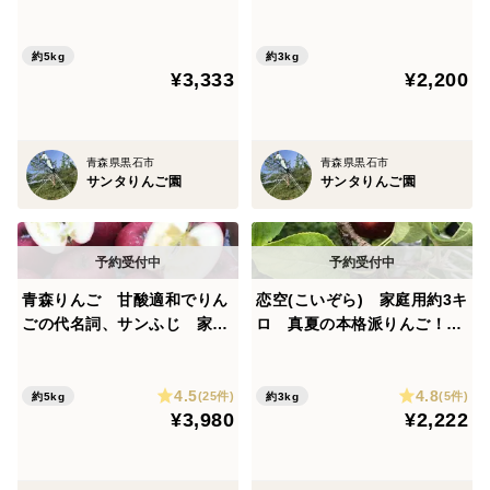
キロ
シャキシャキ食感の、軽やか
な甘さの夏りんご
約5kg
約3kg
¥3,333
¥2,200
青森県黒石市
青森県黒石市
サンタりんご園
サンタりんご園
青森りんご 甘酸適和でりん
恋空(こいぞら) 家庭用約3キ
ごの代名詞、サンふじ 家庭
ロ 真夏の本格派りんご！
用 約５キロ 農家直送
お盆頃に収穫・発送 2026年
産最初のりんごを是非！
4.5
4.8
(25件)
(5件)
約5kg
約3kg
¥3,980
¥2,222