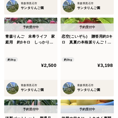
青森県黒石市
青森県黒石市
サンタりんご園
サンタりんご園
青森りんご 未希ライフ 家
恋空(こいぞら) 贈答用約3キ
庭用 約3キロ しっかりと
ロ 真夏の本格派りんご！
した食感で、玄人好みの夏り
お盆頃に収穫・発送 2026年
んご
産最初のりんごを是非！
約3kg
約3kg
¥2,500
¥3,198
青森県黒石市
青森県黒石市
サンタりんご園
サンタりんご園