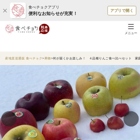
食べチョクアプリ
アプリで開く
便利なお知らせが充実！
メニュー
産地直送通販 食べチョク
果物
何が届くかお楽しみ！ ４品種りんご食べ比べセット 家