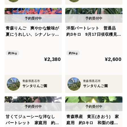
青森りんご 爽やかな酸味が
洋梨バートレット 普通品
夏にうれしい、シナノレッ
約3キロ 9月17日頃収穫見込
ド 家庭用 3キロ
み 芳醇な香りと滑らかな舌
触り 農家直送の限定品
約3kg
約5kg
¥2,380
¥2,600
青森県黒石市
青森県黒石市
サンタりんご園
サンタりんご園
甘くてジューシーな洋なし
青森県産 黄王(きおう) 家
バートレット 家庭用 約5
庭用 約3キロ 和梨の様な