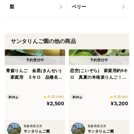
梨
ベリー
サンタりんご園の他の商品
青森りんご 金星(きんせい)
恋空(こいぞら) 家庭用約5キ
家庭用 ３キロ 品種名、
ロ 真夏の本格派りんご！
見た目と縁起が良く、甘いり
お盆頃に収穫・発送 2026年
んご！ 農家直送
産最初のりんごを是非！
4.8
4.8
(20件)
(5件)
約3kg
約5kg
¥2,500
¥3,200
青森県黒石市
青森県黒石市
サンタりんご園
サンタりんご園