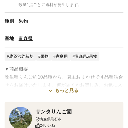
数量1点ごとに送料が発生します。
種別
果物
産地
青森県
農薬節約栽培
果物
家庭用
青森県x果物
▼商品概要
晩生種りんご約10品種から、園主おまかせで４品種詰合
せをお届けいたします。何が届くかお楽しみ。お気に入
もっと見る
りのりんごを見つけてみてください。
サンふじ、葉とらずサンふじ、王林、ぐんま名月、シナ
ノゴールド、金星、星の金貨、他
サンタりんご園
家庭用は、軽微なキズ、果面の荒れ、ツルワレなどが含
青森県黒石市
まれます。
24いいね