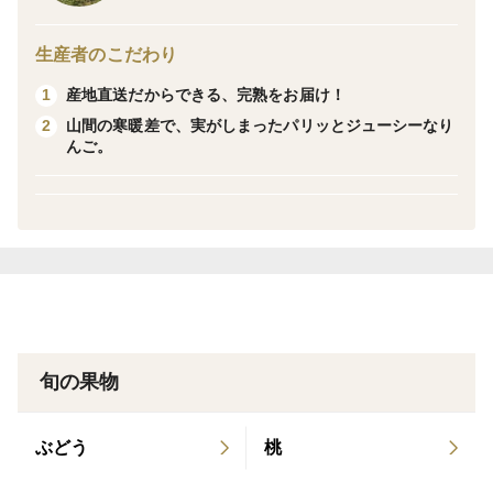
※りんごの大きさによりますが、14個前後入りです。
生産者のこだわり
産地直送だからできる、完熟をお届け！
1
当園は青森県の南八甲田の麓に位置し、山間で雪深く作
山間の寒暖差で、実がしまったパリッとジューシーなり
2
業は大変ですが、豊富な雪解け水と、昼夜の寒暖差で、
んご。
実がギュッと締まった美味しいりんごが獲れる地域で
す。
自然の味を引き出すために、無肥料で栽培。除草剤も不
使用です。
農薬は、慣行栽培の約７割ほどの使用です。
ネオニコフリーです。
旬の果物
個数、品種の指定はできませんので、よろしくお願いい
たします。
ぶどう
桃