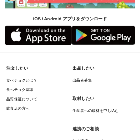
販売の理由
iOS / Android アプリをダウンロード
静岡県産・青島温州みかんの本当のおいしさを、
より多くの方に知っていただきたく、食べチョクで販売
しています。
青島みかんには、
β-クリプトキサンチンが多く含まれており、
注文したい
出品したい
毎日の健康習慣にもおすすめです。
食べチョクとは？
出品者募集
食べチョク基準
ご家族皆さまで、ぜひたっぷりお楽しみください。
取材したい
品質保証について
飲食店の方へ
生産者への取材を申し込む
連携のご相談