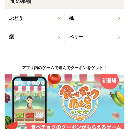
→ 大玉でも雑味のない、素直な味のみをお届けしま
旬の果物
す
ぶどう
桃
産地の特徴
静岡市駿河区は、
梨
ベリー
・温暖で日照時間が長い
・水はけの良い砂質土壌
太陽の光をたっぷり浴び、
糖度が上がりやすい環境で育った青島みかんです。
アプリ内のゲームで遊んでクーポンをゲット！
品種の特徴
・青島温州は、大きくても甘く、味が薄くなりにくい品
種
・じょうのう膜（袋）は早生よりややしっかりめ
1～3月にかけて多く出回る品種ですが、
味の濃さは産地と栽培で大きく差が出ます。