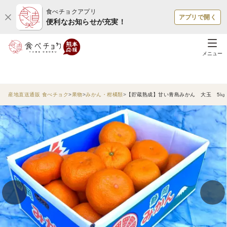
食べチョクアプリ
アプリで開く
便利なお知らせが充実！
メニュー
産地直送通販 食べチョク
果物
みかん・柑橘類
【貯蔵熟成】甘い青島みかん 大玉 5㎏