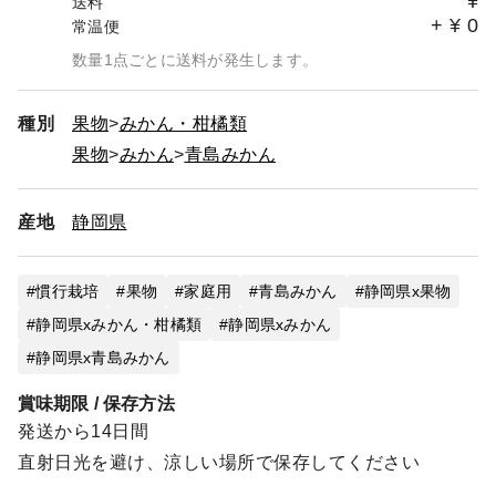
¥
送料
+
¥
0
常温便
数量1点ごとに送料が発生します。
種別
果物
みかん・柑橘類
果物
みかん
青島みかん
産地
静岡県
慣行栽培
果物
家庭用
青島みかん
静岡県x果物
静岡県xみかん・柑橘類
静岡県xみかん
静岡県x青島みかん
賞味期限 / 保存方法
発送から14日間
直射日光を避け、涼しい場所で保存してください