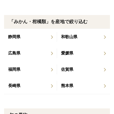
ぜひ一度、青島温州の“本来の味”をご賞味ください。
味
「みかん・柑橘類」を産地で絞り込む
・甘さの中にほどよい酸味があり、とてもジューシーで
濃厚
静岡県
和歌山県
・早生みかんとは違う、青島温州特有のうまみとコク
・大玉果は果汁が多く、酸とのバランスが良いため、
甘さだけでなく、コクやうまみ、後味の厚みを感じやす
広島県
愛媛県
いのが特徴です。
「甘さ一辺倒ではない、みかん本来の味」を楽しみたい
福岡県
佐賀県
方におすすめです。
長崎県
熊本県
栽培・生産のこだわり
・夏から収穫期までマルチシート栽培で水分を調整し、
甘さを凝縮
・選果機は使わず、一つ一つ手で選果