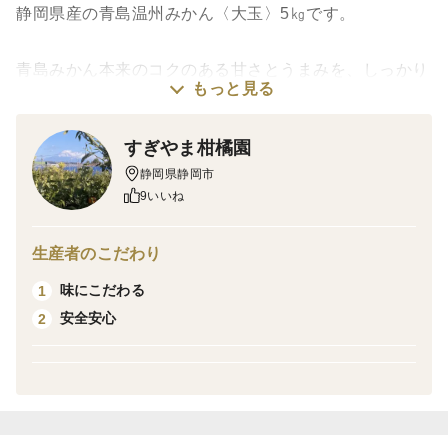
静岡県産の青島温州みかん〈大玉〉5㎏です。
青島みかん本来のコクのある甘さとうまみを、しっかり
もっと見る
楽しんでいただける大玉果だけを集めました。
すぎやま柑橘園
昨年の秋は雨が少なく、樹にとっては厳しい条件でした
静岡県静岡市
が、
9いいね
その分、糖分がしっかりのった、味の濃いみかんに仕上
がりました。
生産者のこだわり
お届けするのは、3L～4Lサイズ（直径8cm以上）の大き
味にこだわる
1
な青島みかん。
安全安心
2
1個でも満足感があり、食べ応えは抜群です。
「青島みかんは大きいほどおいしい」
――本当の味を知っているお客様は、毎年この大玉を選
ばれます。