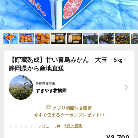
【貯蔵熟成】甘い青島みかん 大玉 5㎏
静岡県から産地直送
静岡県静岡市
すぎやま柑橘園
アプリ初回注文限定
今すぐ使えるクーポンプレゼント中
-
5件の投稿
レビュー 3件
¥
3,700