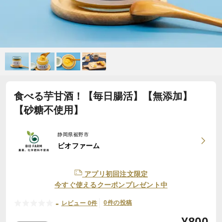
食べる芋甘酒！【毎日腸活】【無添加】
【砂糖不使用】
静岡県裾野市
ビオファーム
アプリ初回注文限定
今すぐ使えるクーポンプレゼント中
-
0件の投稿
レビュー 0件
¥
800