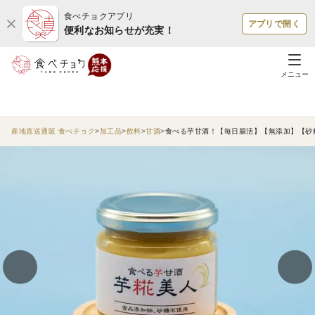
食べチョクアプリ
アプリで開く
便利なお知らせが充実！
メニュー
産地直送通販 食べチョク
加工品
飲料
甘酒
食べる芋甘酒！【毎日腸活】【無添加】【砂