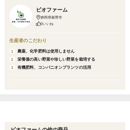
創業150年の老舗麹屋がbiofarmの農薬不使用のさつまい
ビオファーム
もを使用して【食べる甘酒】を作りました。
静岡県裾野市
0いいね
砂糖不使用で原材料はさつまいもと米麹のみ！
甘酒なのにペースト状なので、ジャムのようにパンやク
生産者のこだわり
ラッカーに塗ったり、ヨーグルトに入れてたり、直接ス
農薬、化学肥料は使用しません
1
プーンで食べても美味しいです！
栄養価の高い野菜や珍しい野菜を栽培する
2
有機肥料、コンパニオンプランツの活用
3
他には砂糖の代わりとして料理やお菓子作りに使用して
下さい。
おすすめは卵焼きです！
ミルクや豆乳で割って飲んでも美味しいです！
オススメ比率は本商品1に対してミルクを2です。
賞味期限 2026/07/23
ビオファームの他の商品