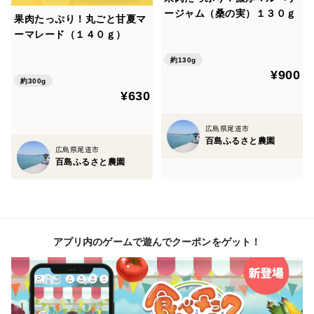
ージャム（桑の実）１３０ｇ
果肉たっぷり！丸ごと甘夏マ
ーマレード（１４０ｇ）
約130g
¥900
約300g
¥630
広島県尾道市
百島ふるさと農園
広島県尾道市
百島ふるさと農園
アプリ内のゲームで遊んでクーポンをゲット！