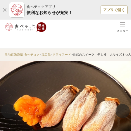
食べチョクアプリ
アプリで開く
便利なお知らせが充実！
メニュー
産地直送通販 食べチョク
加工品
ドライフード
自然のスイーツ 干し柿 大サイズ３つ