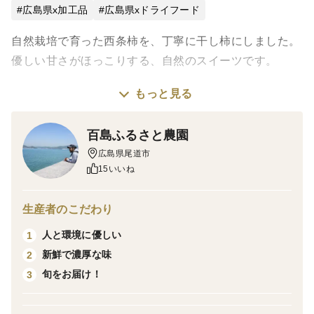
広島県x加工品
広島県xドライフード
自然栽培で育った西条柿を、丁寧に干し柿にしました。
優しい甘さがほっこりする、自然のスイーツです。
もっと見る
柿にはビタミンCが豊富に含まれており、１個の柿で一
日分のビタミンCを摂取できるほど！また抗酸化作用の
百島ふるさと農園
あるカロテノイドなど、干し柿は健康食品としても人気
広島県尾道市
があります！
15いいね
真空パックしサイズ別に2種類ご用意しました。
生産者のこだわり
人と環境に優しい
1
大は50g程度の干し柿が一袋に3個入っています。柔ら
新鮮で濃厚な味
2
かくご高齢の方やお子様にも食べやすいのが特徴です。
旬をお届け！
3
中は40g程度の干し柿が一袋に4個入っています。少し