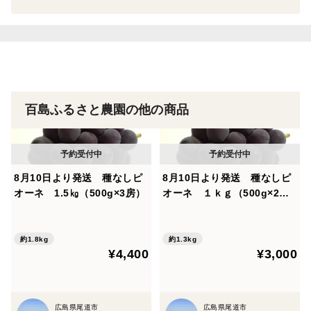
硬めですが、噛むほどに干し柿の優しい甘さと味が楽し
めます。
表面の白い粉は、柿由来の糖分になります。
種がある場合があります。食べる際にご注意ください。
百島ふるさと農園の他の商品
賞味期限 2月20日まで(冷蔵保存)開封後はお早めにお
召し上がりください。
8月10日より発送 種なしピ
8月10日より発送 種なしピ
オーネ 1.5㎏（500g×3房）
オーネ １ｋｇ（500g×2
冷凍することで、夏まで保存することができます。暑い
房）
夏に冷たいおやつとしても最高です！
約1.8kg
約1.3kg
¥4,400
¥3,000
解凍後はお早めにお召し上がりください。
食品表示 名称 干し柿
広島県尾道市
広島県尾道市