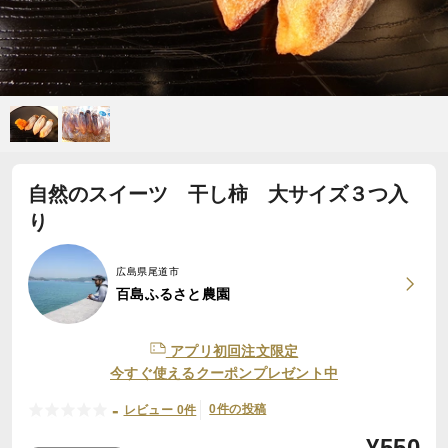
自然のスイーツ 干し柿 大サイズ３つ入
り
広島県尾道市
百島ふるさと農園
アプリ初回注文限定
今すぐ使えるクーポンプレゼント中
-
0件の投稿
レビュー 0件
¥
550