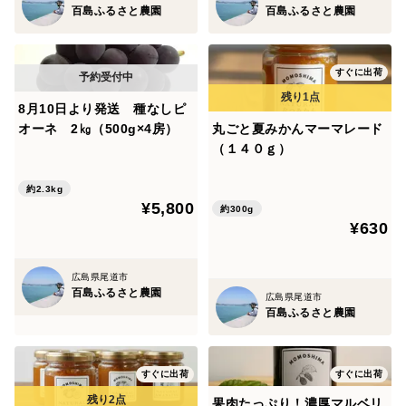
百島ふるさと農園
百島ふるさと農園
原材料 西条柿
すぐに出荷
賞味期限 ２０２６．２．２０
8月10日より発送 種なしピ
オーネ 2㎏（500g×4房）
丸ごと夏みかんマーマレード
保存方法 冷蔵保存
（１４０ｇ）
製造者 百島ふるさと農園 広島県尾道市百
約2.3kg
島町１７５３
¥5,800
約300g
¥630
開封後はお早めにお召し上がりください
広島県尾道市
百島ふるさと農園
広島県尾道市
百島ふるさと農園
すぐに出荷
すぐに出荷
果肉たっぷり！濃厚マルベリ