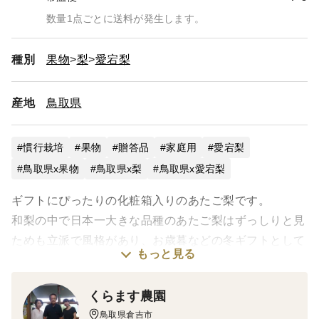
数量1点ごとに送料が発生します。
種別
果物
梨
愛宕梨
産地
鳥取県
慣行栽培
果物
贈答品
家庭用
愛宕梨
鳥取県x果物
鳥取県x梨
鳥取県x愛宕梨
ギフトにぴったりの化粧箱入りのあたご梨です。
和梨の中で日本一大きな品種のあたご梨はずっしりと見
ためも立派で風格があり、お歳暮などの冬ギフトとして
もっと見る
人気が高い品種です♪
くらます農園
＜味＞
鳥取県倉吉市