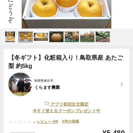
【冬ギフト】化粧箱入り！鳥取県産 あたご
梨 約5kg
鳥取県倉吉市
くらます農園
アプリ初回注文限定
今すぐ使えるクーポンプレゼント中
-
0件の投稿
レビュー 0件
¥
5,480