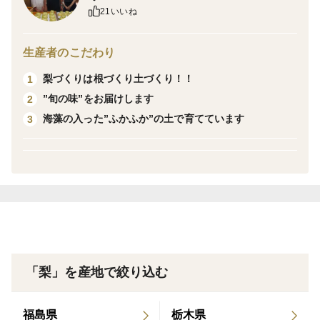
果肉はきめ細かく香り高い甘い梨で、日持ちもよく冷暗
21いいね
所で約1ヶ月はもちますのでゆっくりお楽しみいただけ
ます。
生産者のこだわり
梨づくりは根づくり土づくり！！
1
《 各種のし承ります♪ 》
”旬の味”をお届けします
2
※のしは箱の中に入れさせていただきます。
海藻の入った”ふかふか”の土で育てています
3
※のしをご希望の場合は、ご注文の際特記事項に下記の
項目を記載してください。
・表書き(お歳暮、お礼、お祝い、無地のし…等)
・名入れをご希望の場合は名入れするお名前
＜栽培のこだわり＞
海藻の入ったふかふかの土で微生物と共に育てました！
当園では土をふかふかにしてくれる微生物を増やすた
「梨」を産地で絞り込む
め、除草剤は使用せず海藻粉末をはじめとした有機肥料
を主体とし、土づくりにこだわって栽培しています。
福島県
栃木県