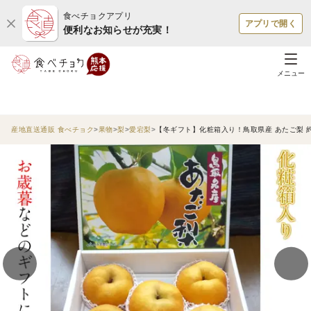
食べチョクアプリ
アプリで開く
便利なお知らせが充実！
メニュー
産地直送通販 食べチョク
果物
梨
愛宕梨
【冬ギフト】化粧箱入り！鳥取県産 あたご梨 約