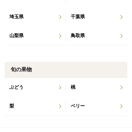
＜産地の特徴＞
埼玉県
千葉県
鳥取県中部は梨の栽培が盛んな地域です。
鳥取といえば二十世紀梨ですが、近年は鳥取県内のみで
栽培されている独自ブランドの新品種も大変人気です。
山梨県
鳥取県
当園は山々に囲まれ、近くを流れる川は毎年蛍が飛び交
います。天然還元水の採水地も近く水がきれいでおいし
い場所です。
旬の果物
ぶどう
桃
梨
ベリー